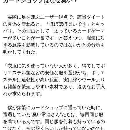
カードショップはなぜ臭い？
実際に足を運ぶユーザー視点で、該当ツイート
の真偽を尋ねると、「ほぼほぼ臭いです」とキッ
パリ。その理由として「太っているカードゲーマ
ーが多いことが一番です」と答えつつ、服装に対
する意識も影響しているのではないかとの分析も
明かしてくれた。
「衣服に気を使っていない人が多く、得てしてポ
リエステル製などの安価な服を選びがち。ポリエ
ステルは速乾性が高い反面、実は綿やウールより
も雑菌が繁殖しやすい素材であり、適切なお手入
れが求められます。
僕が頻繁にカードショップに通っていた時に、
遭遇していた“臭い常連さん”たちは、毎回同じ服
を着ているんです。同じ服を何着も持っているの
ではなく、その服くらいしか持っていないのでし