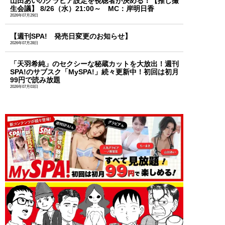
山田あいのグラビア設定を視聴者が決める！【推し撮
生会議】 8/26（水）21:00～ MC：岸明日香
2026年07月29日
【週刊SPA! 発売日変更のお知らせ】
2026年07月28日
「天羽希純」のセクシーな秘蔵カットを大放出！週刊
SPA!のサブスク「MySPA!」続々更新中！初回は初月
99円で読み放題
2026年07月03日