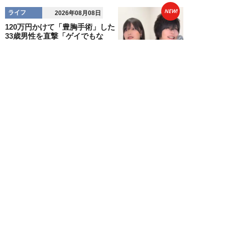
NEW!
ライフ
2026年08月08日
120万円かけて「豊胸手術」した
33歳男性を直撃「ゲイでもな
い。性同一性障...
佐藤隼秀
NEW!
ライフ
2026年08月08日
満員の新幹線で子供が「座りたい
～！」迷惑家族に困惑…周囲の乗
客が内心“スカ...
日刊SPA!取材班
NEW!
ライフ
2026年08月07日
自分が絶ってしまったもう一つの
人生を思いながら、限定50食の
ランチロース定...
カツセマサヒコ