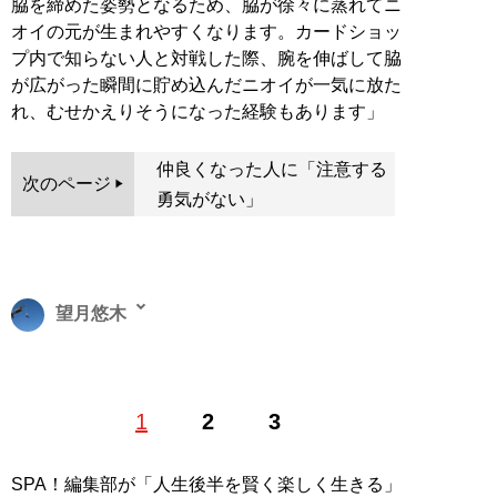
脇を締めた姿勢となるため、脇が徐々に蒸れてニ
オイの元が生まれやすくなります。カードショッ
プ内で知らない人と対戦した際、腕を伸ばして脇
が広がった瞬間に貯め込んだニオイが一気に放た
れ、むせかえりそうになった経験もあります」
仲良くなった人に「注意する
次のページ
勇気がない」
望月悠木
フリーライター。主に政治経済、社会問題に関する記事
1
2
3
の執筆を手がける。今、知るべき情報を多くの人に届け
るため、日々活動を続けている。Twitter：
@mochizukiyuuki
SPA！編集部が「人生後半を賢く楽しく生きる」