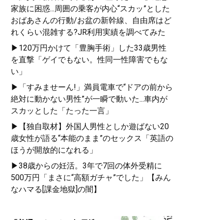
家族に困惑...周囲の乗客が内心“スカッ”とした
おばあさんの行動/お盆の新幹線、自由席はど
れくらい混雑する?JR利用実績を調べてみた
▶120万円かけて「豊胸手術」した33歳男性
を直撃「ゲイでもない。性同一性障害でもな
い」
▶「すみませーん!」満員電車で“ドアの前から
絶対に動かない男性”が一瞬で動いた...車内が
スカッとした「たった一言」
▶【独自取材】外国人男性としか遊ばない20
歳女性が語る“本能のまま”のセックス「英語の
ほうが開放的になれる」
▶38歳からの妊活。3年で7回の体外受精に
500万円「まさに“高額ガチャ”でした」【みん
なハマる[課金地獄]の闇】