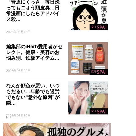
「普通にくっさ」毎日洗
ってもニオう頭皮臭…日
常漫画にしたらアドバイ
ス殺…
2026年06月15日
編集部のiHerb愛用者がセ
レクト。健康・美容のお
悩み別、鉄板アイテム…
2026年06月22日
なんか顔色が悪い、いつ
もだるい…年齢でも過労
でもない“意外な原因”が
隠…
2026年06月30日
PR