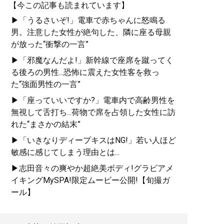
【今この記事も読まれています】
▶「うるさいぞ!」電車で赤ちゃんに怒鳴る
男。注意した女性が絶句した、隣に座る母親
が放った“衝撃の一言”
▶「邪魔なんだよ!」新幹線で座席を蹴ってく
る後ろの男性...恐怖に震えた女性客を救っ
た“強面男性の一言”
▶「座っていいですか?」電車内で高齢男性を
無視して舌打ち...荷物で席を占領した女性に訪
れた“まさかの結末”
▶「いきなりディープキスはNG!」若い人ほど
敏感に感じてしまう理由とは...
▶志田音々の爽やか超絶美ボディ!グラビアメ
イキングMySPA!限定ムービー公開!【旬撮ガ
ール】