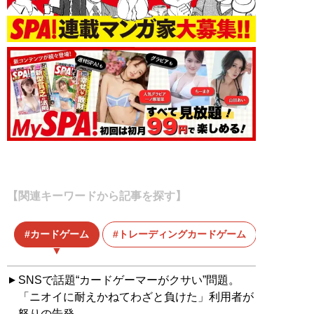
【関連キーワードから記事を探す】
カードゲーム
トレーディングカードゲーム
ポケモ
SNSで話題“カードゲーマーがクサい”問題。
「ニオイに耐えかねてわざと負けた」利用者が
怒りの告発