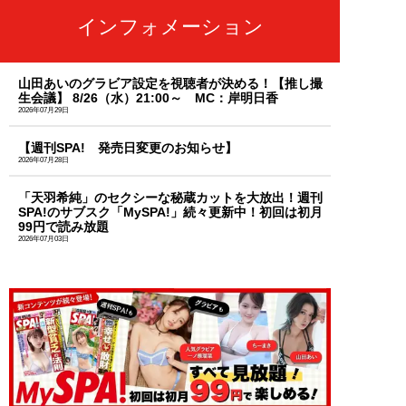
インフォメーション
山田あいのグラビア設定を視聴者が決める！【推し撮
生会議】 8/26（水）21:00～ MC：岸明日香
2026年07月29日
【週刊SPA! 発売日変更のお知らせ】
2026年07月28日
「天羽希純」のセクシーな秘蔵カットを大放出！週刊
SPA!のサブスク「MySPA!」続々更新中！初回は初月
99円で読み放題
2026年07月03日