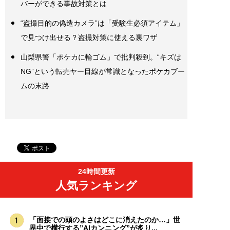
バーができる事故対策とは
“盗撮目的の偽造カメラ”は「受験生必須アイテム」
で見つけ出せる？盗撮対策に使える裏ワザ
山梨県警「ポケカに輪ゴム」で批判殺到。“キズは
NG”という転売ヤー目線が常識となったポケカブー
ムの末路
24時間更新
人気ランキング
「面接での頭のよさはどこに消えたのか…」世
界中で横行する”AIカンニング”が炙り...