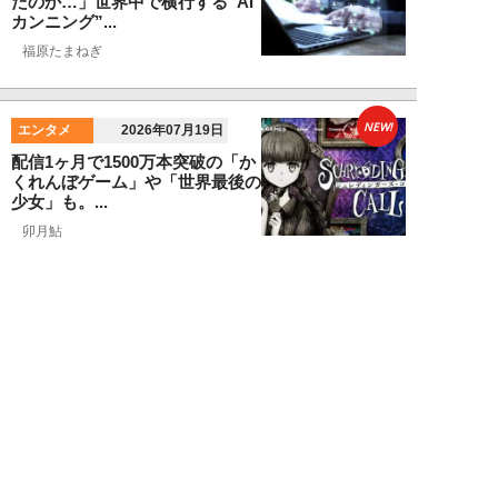
たのか…」世界中で横行する”AI
カンニング”...
福原たまねぎ
NEW!
エンタメ
2026年07月19日
配信1ヶ月で1500万本突破の「か
くれんぼゲーム」や「世界最後の
少女」も。...
卯月鮎
NEW!
デジタル
2026年07月08日
米・航空会社のミスで露呈した
「AI値上げ」の真実。AIが”高く
ても買う人”...
福原たまねぎ
NEW!
エンタメ
2026年06月21日