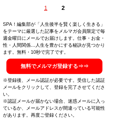
テクニカルライター。三才ブックスのマニア誌『ラジオ
1
2
ライフ』にてガジェットや分解記事を執筆。買ったら使
用前に分解するのがライフワーク
SPA！編集部が「人生後半を賢く楽しく生きる」
記事一覧へ
をテーマに厳選した記事をメルマガ会員限定で毎
週金曜日にメールでお届けします。仕事・お金・
性・人間関係…人生を豊かにする秘訣が見つかり
ます。無料・10秒で完了です。
無料でメルマガ登録する⇒⇒
※登録後、メール認証が必要です。受信した認証
メールをクリックして、登録を完了させてくださ
い。
※認証メールが届かない場合、迷惑メールに入っ
ているか、メールアドレスが間違っている可能性
があります。再度ご登録ください。