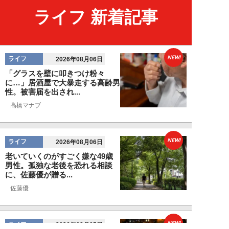
ライフ 新着記事
NEW!
ライフ
2026年08月06日
「グラスを壁に叩きつけ粉々
に…」居酒屋で大暴走する高齢男
性。被害届を出され...
高橋マナブ
NEW!
ライフ
2026年08月06日
老いていくのがすごく嫌な49歳
男性。孤独な老後を恐れる相談
に、佐藤優が贈る...
佐藤優
NEW!
ライフ
2026年08月05日