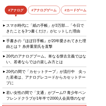
アナログ
アナログゲーム
カードゲーム
スマホ時代に「紙の手帳」が3万部…「今日で
きたことを3つ書くだけ」がヒットした理由
手書きの『ほぼ日手帳』が20年愛されてきた理
由とは？ 糸井重里氏を直撃
20代のアナログブーム。単なる懐古主義ではな
い、若者ならではの楽しみ方とは
20代の間で「カセットテープ」が流行中 尖っ
た若者は、アナログレコードからカセットテー
プに
若い女性の間で「文通」がブーム!? 青少年ペン
フレンドクラブが1年半で2000人会員増のなぜ