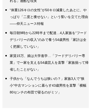
れる」過酷な現実
“体重126キロの女性”が50キロ減量したあとに、や
っぱり「二度と痩せない」という誓いを立てた理由
――仰天ニュース特報
毎日朝9時から22時半まで配達…4人家族を“フード
デリバリーの収入”のみで養う54歳男性「家計は全
く把握していない」
家賃15万、娘は大学進学…「フードデリバリー専
業」で一家を支える54歳芸人を直撃「家族揃って帰
省したことがない」
子供から「なんでうちは狭いの？」家族3人で“狭
小”中古マンションに暮らす43歳男性を直撃「横幅
80センチの布団で寝るのがミソ」