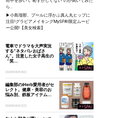
街中を歩いて“恥ずかしくない”のか聞いてみた
ら...
▶小島瑠那、プールに浮かぶ真ん丸ヒップに
注目!グラビアメイキングMySPA!限定ムービ
ー公開!【美女検索】
電車でドラマを大声実況
する“ネタバレおばさ
ん”。注意した女子高生の
「笑…
2026年08月06日
編集部のiHerb愛用者がセ
レクト。健康・美容のお
悩み別、鉄板アイテム…
2026年06月22日