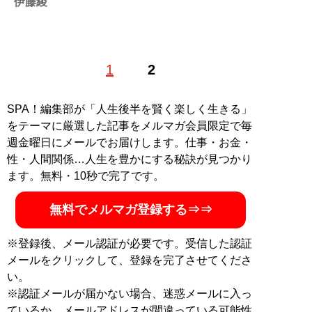
伊藤綾
1988年生まれ道東出身、大学でミニコミ誌や商業誌のラ
1
2
イターに。SPA! やサイゾー、キャリコネニュース、マ
イナビニュース、東洋経済オンラインなどでも執筆中。
いろんな識者のお話をうかがったり、イベントにお邪魔
SPA！編集部が「人生後半を賢く楽しく生きる」
したりするのが好き。毎月1日どこかで誰かと何かしら
をテーマに厳選した記事をメルマガ会員限定で毎
映画を観て飲む集会を開催。X（旧Twitter）：
週金曜日にメールでお届けします。仕事・お金・
@tsuitachiii
性・人間関係…人生を豊かにする秘訣が見つかり
ます。無料・10秒で完了です。
記事一覧へ
無料でメルマガ登録する⇒⇒
※登録後、メール認証が必要です。受信した認証
メールをクリックして、登録を完了させてくださ
い。
※認証メールが届かない場合、迷惑メールに入っ
ているか、メールアドレスが間違っている可能性