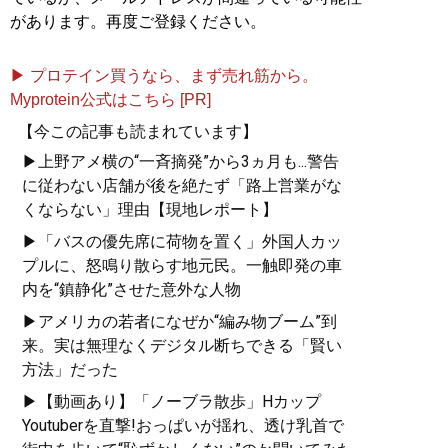
があります。再度ご登録ください。
▶ プロテイン買うなら、まず売れ筋から。
Myprotein公式はこちら [PR]
【今この記事も読まれています】
▶上野アメ横の“一斉摘発”から3ヵ月も...警告
に従わない店舗が後を絶たず「路上営業がな
くならない」理由【現地レポート】
▶「バスの優先席に荷物を置く」外国人カッ
プルに、怒鳴り散らす地元民。一触即発の車
内を“鎮静化”させた意外な人物
▶アメリカの若者になぜか“編み物ブーム”到
来。実は無理なくデジタル断ちできる「賢い
方法」だった
▶【動画あり】「ノーブラ散歩」Hカップ
Youtuberを直撃!おっぱいが揺れ、透け乳首で