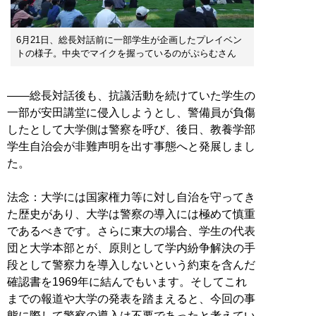
6月21日、総長対話前に一部学生が企画したプレイベン
トの様子。中央でマイクを握っているのがぷらむさん
――総長対話後も、抗議活動を続けていた学生の
一部が安田講堂に侵入しようとし、警備員が負傷
したとして大学側は警察を呼び、後日、教養学部
学生自治会が非難声明を出す事態へと発展しまし
た。
法念：大学には国家権力等に対し自治を守ってき
た歴史があり、大学は警察の導入には極めて慎重
であるべきです。さらに東大の場合、学生の代表
団と大学本部とが、原則として学内紛争解決の手
段として警察力を導入しないという約束を含んだ
確認書を1969年に結んでもいます。そしてこれ
までの報道や大学の発表を踏まえると、今回の事
態に際して警察の導入は不要であったと考えてい