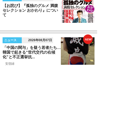
【お詫び】『孤独のグルメ 満腹
セレクション おかわり』につい
て
NEW!
ニュース
2026年08月07日
「中国の関与」を疑う若者たち…
韓国で起きる“世代交代の右傾
化”と不正選挙抗...
安宿緑
NEW!
ニュース
2026年08月06日
上野アメ横の“一斉摘発”から3ヵ
月も…警告に従わない店舗が後を
絶たず「路上...
デヤブロウ