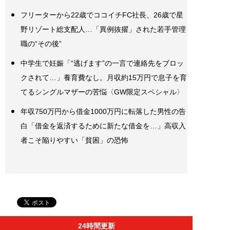
フリーターから22歳でココイチFC社長、26歳で星
野リゾート総支配人…「異例抜擢」された若手管理
職の“その後”
中学生で妊娠「“逃げます”の一言で連絡先をブロッ
クされて…」養育費なし。月収約15万円で息子を育
てるシングルマザーの苦悩〈GW限定スペシャル〉
年収750万円から借金1000万円に転落した男性の告
白「借金を返済するために新たな借金を…」高収入
者こそ陥りやすい「貧困」の恐怖
24時間更新