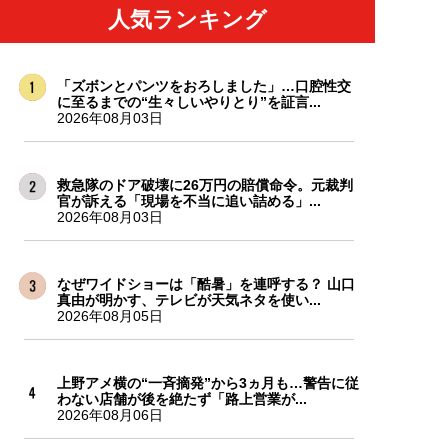
人気ランキング
「ズボンとパンツをおろしました」…口腔性交
に至るまでの“生々しいやりとり”を証言...
2026年08月03日
救急隊のドア破壊に26万円の賠償命令。元裁判
官が訴える「現場を不当に追い詰める」...
2026年08月03日
なぜワイドショーは「酷暑」を連呼する？ 山口
真由が明かす、テレビが天気ネタを使い...
2026年08月05日
上野アメ横の“一斉摘発”から3ヵ月も…警告に従
わない店舗が後を絶たず「路上営業が...
2026年08月06日