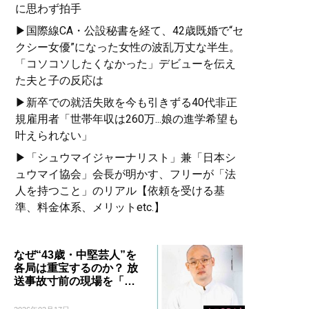
に思わず拍手
▶国際線CA・公設秘書を経て、42歳既婚で“セ
クシー女優”になった女性の波乱万丈な半生。
「コソコソしたくなかった」デビューを伝え
た夫と子の反応は
▶新卒での就活失敗を今も引きずる40代非正
規雇用者「世帯年収は260万...娘の進学希望も
叶えられない」
▶「シュウマイジャーナリスト」兼「日本シ
ュウマイ協会」会長が明かす、フリーが「法
人を持つこと」のリアル【依頼を受ける基
準、料金体系、メリットetc.】
なぜ“43歳・中堅芸人”を
各局は重宝するのか？ 放
送事故寸前の現場を「…