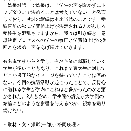
「総長対話」で総長は、「学生の声を聞かずにト
ップダウンで決めることは考えていない」と発言
しており、検討の継続は本来当然のことです。受
験直前の秋に学費値上げが決定される方がむしろ
受験生を混乱させますから、我々は引き続き、意
思決定プロセスへの学生の参画と学費値上げの撤
回とを求め、声をあげ続けていきます。
有名進学校から入学し、有名企業に就職していく
学生が多いこともあり、これまで東大生に対して
どこか保守的なイメージを持っていたことは否め
ない。今回の抗議活動が起こったことで、反骨心
に溢れる学生が学内にこれほど多かったのかと驚
かされた。2人も含め、学生達の訴えが大学側の
結論にどのような影響を与えるのか、視線を送り
続けたい。
＜取材・文・撮影(一部)／松岡瑛理＞