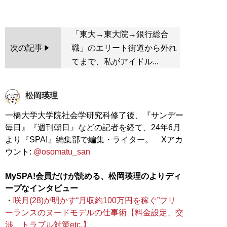
「東大→東大院→銀行総合
次の記事
職」のエリート街道から外れ
てまで、私がアイドル...
松岡瑛理
一橋大学大学院社会学研究科修了後、『サンデー
毎日』『週刊朝日』などの記者を経て、24年6月
より『SPA!』編集部で編集・ライター。 Xアカ
ウント:
@osomatu_san
MySPA!会員だけが読める、松岡瑛理のよりディ
ープなインタビュー
・
咲月(28)が明かす“月収約100万円を稼ぐ”フリ
ーランスのヌードモデルの仕事術【料金設定、交
渉、トラブル対策etc.】