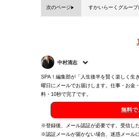
次のページ
すかいらーくグループ
中村清志
飲食店支援専門の中小企業診断士・行政書
SPA！編集部が「人生後半を賢く楽しく生
は中村コンサルタント事務所代表として後
曜日にメールでお届けします。仕事・お金
ッター）：
料・10秒で完了です。
@kaisyasindan
記事一覧へ
無料で
※登録後、メール認証が必要です。受信し
※認証メールが届かない場合、迷惑メール