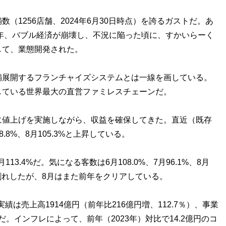
1256店舗、2024年6月30日時点）を誇るガストだ。あ
2年、バブル経済が崩壊し、不況に陥った頃に、すかいらーく
して、業態開発された。
展開するフランチャイズシステムとは一線を画している。
している世界最大の直営ファミレスチェーンだ。
値上げを実施しながら、収益を確保してきた。直近（既存
8.8%、8月105.3%と上昇している。
月113.4%だ。気になる客数は6月108.0%、7月96.1%、8月
年割れしたが、8月はまた前年をクリアしている。
績は売上高1914億円（前年比216億円増、112.7％）、事業
）だ。インフレによって、前年（2023年）対比で14.2億円のコ