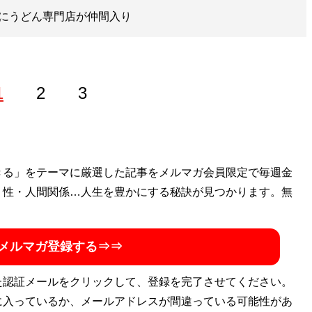
にうどん専門店が仲間入り
1
2
3
士。自らも調理師免許を有し、過去には飲食店を経営。現在
きる」をテーマに厳選した記事をメルマガ会員限定で毎週金
継者問題など、事業承継対策にも力を入れている。X（旧ツイ
・性・人間関係…人生を豊かにする秘訣が見つかります。無
メルマガ登録する⇒⇒
た認証メールをクリックして、登録を完了させてください。
に入っているか、メールアドレスが間違っている可能性があ