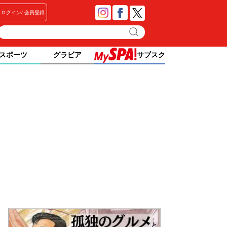
ログイン
会員登録
スポーツ
グラビア
サブスク