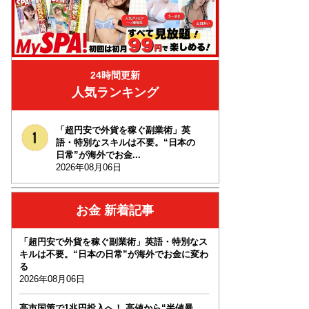
24時間更新
人気ランキング
「超円安で外貨を稼ぐ副業術」英
語・特別なスキルは不要。“日本の
日常”が海外でお金...
2026年08月06日
お金 新着記事
「超円安で外貨を稼ぐ副業術」英語・特別なス
キルは不要。“日本の日常”が海外でお金に変わ
る
2026年08月06日
高市国策で1兆円投入へ！ 高値から“半値暴