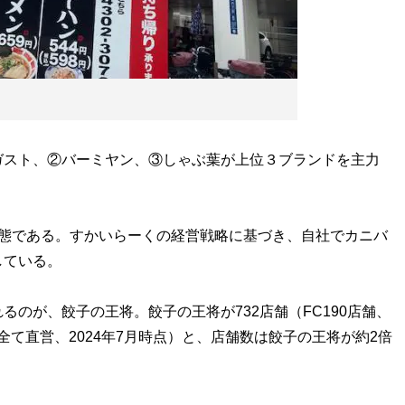
」
スト、②バーミヤン、③しゃぶ葉が上位３ブランドを主力
。
態である。すかいらーくの経営戦略に基づき、自社でカニバ
している。
のが、餃子の王将。餃子の王将が732店舗（FC190店舗、
（全て直営、2024年7月時点）と、店舗数は餃子の王将が約2倍