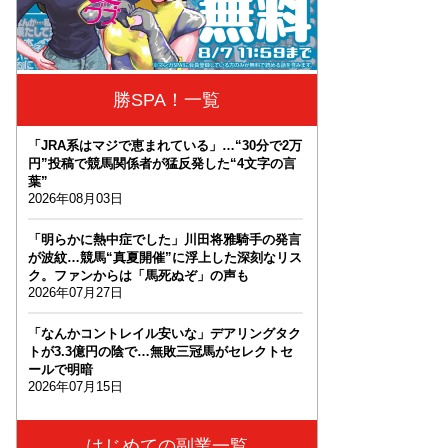
勝SPA！一覧
「JRA系はマジで恵まれている」…“30分で2万
円”投稿で競馬関係者が猛反発した“4文字の言
葉”
2026年08月03日
「明らかに熱中症でした」川田将雅騎手の発言
が波紋…競馬“真夏開催”に浮上した深刻なリス
ク。ファンからは「馬死ぬぞ」の声も
2026年07月27日
「なんかコントレイル安いな」デアリングタク
トが3.3億円の陰で…無敗三冠馬がセレクトセ
ールで明暗
2026年07月15日
はじめての副業一覧