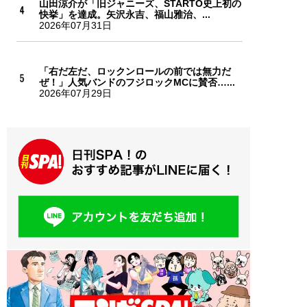
山田涼介が「旧ジャニーズ、STARTO史上初の
快挙」を達成。矢沢永吉、福山雅治、...
2026年07月31日
「右だ左だ、ロックンロールの前では無力だ
ぜ！」人気バンドのフジロックMCに賛否…...
2026年07月29日