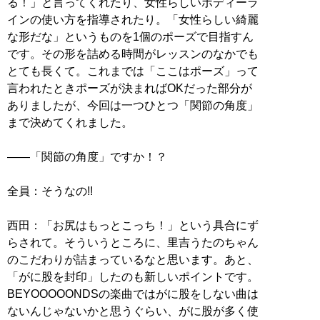
る！」と言ってくれたり、女性らしいボディーラ
インの使い方を指導されたり。「女性らしい綺麗
な形だな」というものを1個のポーズで目指すん
です。その形を詰める時間がレッスンのなかでも
とても長くて。これまでは「ここはポーズ」って
言われたときポーズが決まればOKだった部分が
ありましたが、今回は一つひとつ「関節の角度」
まで決めてくれました。
——「関節の角度」ですか！？
全員：そうなの!!
西田：「お尻はもっとこっち！」という具合にず
らされて。そういうところに、里吉うたのちゃん
のこだわりが詰まっているなと思います。あと、
「がに股を封印」したのも新しいポイントです。
BEYOOOOONDSの楽曲ではがに股をしない曲は
ないんじゃないかと思うぐらい、がに股が多く使