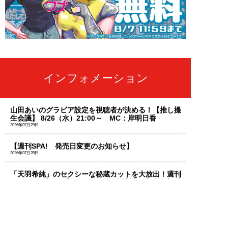
インフォメーション
山田あいのグラビア設定を視聴者が決める！【推し撮
生会議】 8/26（水）21:00～ MC：岸明日香
2026年07月29日
【週刊SPA! 発売日変更のお知らせ】
2026年07月28日
「天羽希純」のセクシーな秘蔵カットを大放出！週刊
SPA!のサブスク「MySPA!」続々更新中！初回は初月
99円で読み放題
2026年07月03日