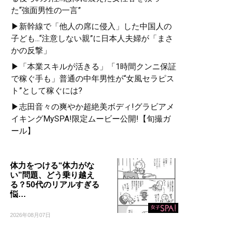
た“強面男性の一言”
▶新幹線で「他人の席に侵入」した中国人の
子ども...“注意しない親”に日本人夫婦が「まさ
かの反撃」
▶「本業スキルが活きる」「1時間クンニ保証
で稼ぐ手も」普通の中年男性が“女風セラピス
ト”として稼ぐには?
▶志田音々の爽やか超絶美ボディ!グラビアメ
イキングMySPA!限定ムービー公開!【旬撮ガ
ール】
体力をつける“体力がな
い”問題、どう乗り越え
る？50代のリアルすぎる
悩…
2026年08月07日