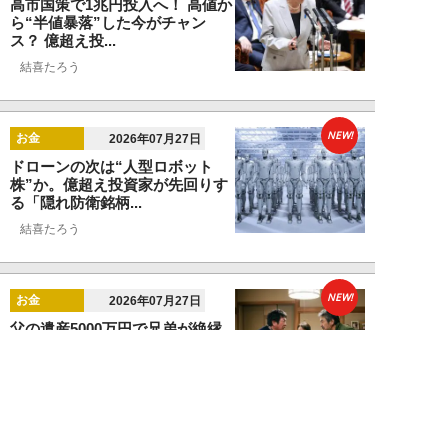
高市国策で1兆円投入へ！ 高値か
ら“半値暴落”した今がチャン
ス？ 億超え投...
結喜たろう
NEW!
お金
2026年07月27日
ドローンの次は“人型ロボット
株”か。億超え投資家が先回りす
る「隠れ防衛銘柄...
結喜たろう
NEW!
お金
2026年07月27日
父の遺産5000万円で兄弟が絶縁
「長男だから」「介護したのは
私」家族が“争...
渡辺智