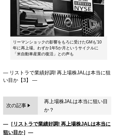
リーマンショックの影響をもろに受けたGMも'10
年に再上場。わずか1年5か月というサイクルに
「米自動車産業の復活」との声も
― リストラで業績好調! 再上場株JALは本当に狙
再上場株JALは本当に狙い目
次の記事
か？
―［
リストラで業績好調! 再上場株JALは本当に
狙い目か
］―