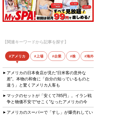
【関連キーワードから記事を探す】
アメリカ
上場
企業
株
海外
アメリカの日本食店が見た“日米客の意外な
差”。本物の和食に「自分の知っているものと
違う」と驚くアメリカ人客も
マックのセットが「安くて785円」。イラン戦
争と物価不安で“せこく”なったアメリカの今
アメリカのスーパーで「すし」が爆売れしてい