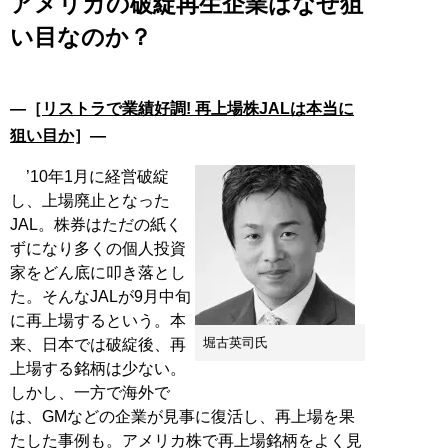
アメリカの破綻再生企業はなぜ狙
い目なのか？
―［
リストラで業績好調! 再上場株JALは本当に
狙い目か
］―
’10年1月に経営破綻
し、上場廃止となった
JAL。株券はただの紙く
ずになり多くの個人投資
家をどん底に叩き落とし
た。そんなJALが9月中旬
に再上場するという。本
堀古英司氏
来、日本では破綻後、再
上場する銘柄は少ない。
しかし、一方で海外で
は、GMなどの企業が見事に復活し、再上場を果
たした事例も。アメリカ株で再上場銘柄をよく見