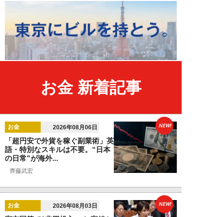
お金 新着記事
NEW!
お金
2026年08月06日
「超円安で外貨を稼ぐ副業術」英
語・特別なスキルは不要。“日本
の日常”が海外...
齊藤武宏
NEW!
お金
2026年08月03日