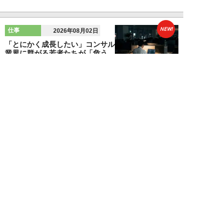
NEW!
仕事
2026年08月02日
「とにかく成長したい」コンサル
業界に群がる若者たちが「危う
い」理由。目的な...
布施川天馬
NEW!
仕事
2026年08月02日
「お局が孫のようにかわいがって
くれた」納言・薄幸が伝授す
る“職場の厄介者を...
週刊SPA！編集部
NEW!
仕事
2026年08月01日
「あの人がいるだけで精神的にな
ぜか削られる…」職場の“毒社