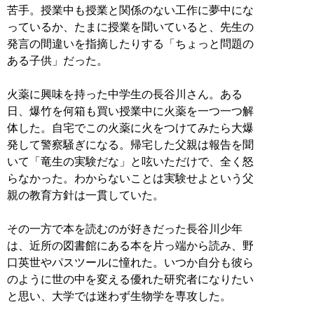
苦手。授業中も授業と関係のない工作に夢中にな
っているか、たまに授業を聞いていると、先生の
発言の間違いを指摘したりする「ちょっと問題の
ある子供」だった。
火薬に興味を持った中学生の長谷川さん。ある
日、爆竹を何箱も買い授業中に火薬を一つ一つ解
体した。自宅でこの火薬に火をつけてみたら大爆
発して警察騒ぎになる。帰宅した父親は報告を聞
いて「竜生の実験だな」と呟いただけで、全く怒
らなかった。わからないことは実験せよという父
親の教育方針は一貫していた。
その一方で本を読むのが好きだった長谷川少年
は、近所の図書館にある本を片っ端から読み、野
口英世やパスツールに憧れた。いつか自分も彼ら
のように世の中を変える優れた研究者になりたい
と思い、大学では迷わず生物学を専攻した。