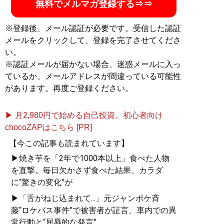
無料でメルマガ登録する⇒⇒
※登録後、メール認証が必要です。受信した認証
メールをクリックして、登録を完了させてくださ
い。
※認証メールが届かない場合、迷惑メールに入っ
ているか、メールアドレスが間違っている可能性
があります。再度ご登録ください。
▶ 月2,980円で始める自己投資。初心者向け
chocoZAPはこちら [PR]
【今この記事も読まれています】
▶焼き芋を「2年で1000本以上」食べた人物
を直撃。毎日欠かさず食べた結果、カラダ
に“驚きの変化”が
▶「舌がねじ込まれて...」元ジャンポケ斉
藤“ロケバス事件”で被害者が証言、車内での異
常行動と“屈辱的な発言”