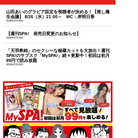
山田あいのグラビア設定を視聴者が決める！【推し撮
生会議】 8/26（水）21:00～ MC：岸明日香
2026年07月29日
【週刊SPA! 発売日変更のお知らせ】
2026年07月28日
「天羽希純」のセクシーな秘蔵カットを大放出！週刊
SPA!のサブスク「MySPA!」続々更新中！初回は初月
99円で読み放題
2026年07月03日