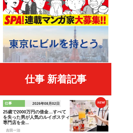
仕事 新着記事
NEW!
仕事
2026年08月02日
25歳で2000万円の借金…すべて
を失った男が人気のルイボスティ
専門店を全...
吉田一治