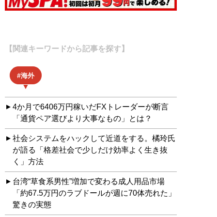
【関連キーワードから記事を探す】
海外
4か月で6406万円稼いだFXトレーダーが断言
「通貨ペア選びより大事なもの」とは？
社会システムをハックして近道をする。橘玲氏
が語る「格差社会で少しだけ効率よく生き抜
く」方法
台湾“草食系男性”増加で変わる成人用品市場
「約67.5万円のラブドールが週に70体売れた」
驚きの実態