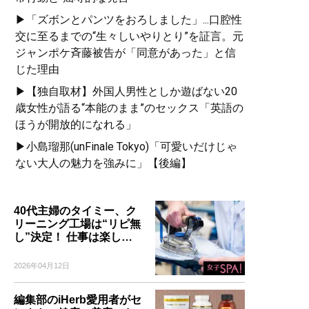
▶「ズボンとパンツをおろしました」...口腔性
交に至るまでの“生々しいやりとり”を証言。元
ジャンポケ斉藤被告が「同意があった」と信
じた理由
▶【独自取材】外国人男性としか遊ばない20
歳女性が語る“本能のまま”のセックス「英語の
ほうが開放的になれる」
▶小島瑠那(unFinale Tokyo)「可愛いだけじゃ
ない大人の魅力を強みに」【後編】
40代主婦のタイミー、ク
リーニング工場は“リピ無
し”決定！ 仕事は楽し…
2026年04月12日
編集部のiHerb愛用者がセ