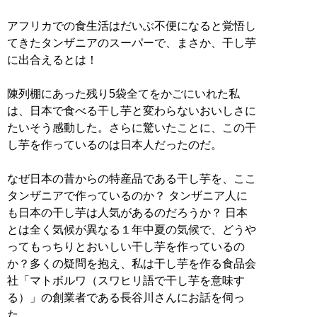
アフリカでの食生活はだいぶ不便になると覚悟し
てきたタンザニアのスーパーで、まさか、干し芋
に出合えるとは！
陳列棚にあった残り5袋全てをかごにいれた私
は、日本で食べる干し芋と変わらないおいしさに
たいそう感動した。さらに驚いたことに、この干
し芋を作っているのは日本人だったのだ。
なぜ日本の昔からの特産品である干し芋を、ここ
タンザニアで作っているのか？ タンザニア人に
も日本の干し芋は人気があるのだろうか？ 日本
とは全く気候が異なる１年中夏の気候で、どうや
ってもっちりとおいしい干し芋を作っているの
か？多くの疑問を抱え、私は干し芋を作る食品会
社「マトボルワ（スワヒリ語で干し芋を意味す
る）」の創業者である長谷川さんにお話を伺っ
た。