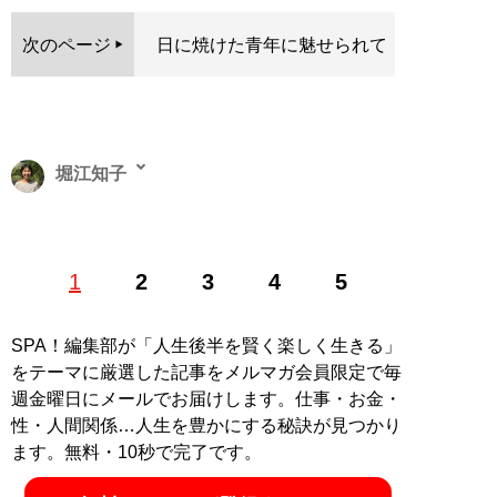
次のページ
日に焼けた青年に魅せられて
堀江知子
民放キー局にて、15年以上にわたりアメリカ政治・世界
1
2
3
4
5
情勢について取材。2022年にタンザニアに移住しフリー
ランスとして活動している。著書に『
40代からの人生が
楽しくなる タンザニアのすごい思考法
』がある。X（旧
SPA！編集部が「人生後半を賢く楽しく生きる」
Twitter）：
@tmk_255
をテーマに厳選した記事をメルマガ会員限定で毎
記事一覧へ
週金曜日にメールでお届けします。仕事・お金・
性・人間関係…人生を豊かにする秘訣が見つかり
ます。無料・10秒で完了です。