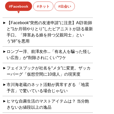
Facebook
ネット
出会い
【Facebook“突然の友達申請”に注意】AI詐欺師
と“1か月弱やりとり”したピアニストが語る最新
手口。「障害ある娘を持つ父親同士」とい
う“絆”を悪用
ロンブー淳、前澤友作...「有名人を騙った怪し
い広告」が“削除されにくい”ワケ
フェイスブックが社名を“メタ”に変更。ザッカ
ーバーグ「仮想空間に10億人」の現実度
市川海老蔵のネット活動が異常すぎる 「地震
予言」で驚いている場合じゃない
ヒマな自粛生活のマストアイテムは？ 当分飽
きないお値段以上の逸品