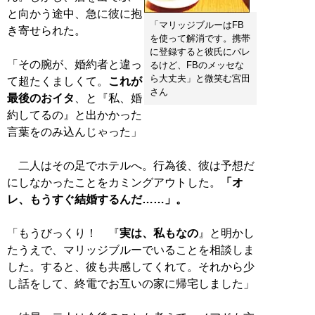
と向かう途中、急に彼に抱
「マリッジブルーはFB
き寄せられた。
を使って解消です。携帯
に登録すると彼氏にバレ
「その腕が、婚約者と違っ
るけど、FBのメッセな
ら大丈夫」と微笑む宮田
て超たくましくて。
これが
さん
最後のおイタ
、と『私、婚
約してるの』と出かかった
言葉をのみ込んじゃった」
二人はその足でホテルへ。行為後、彼は予想だ
にしなかったことをカミングアウトした。
「オ
レ、もうすぐ結婚するんだ……」。
「もうびっくり！ 『
実は、私もなの
』と明かし
たうえで、マリッジブルーでいることを相談しま
した。すると、彼も共感してくれて。それから少
し話をして、終電でお互いの家に帰宅しました」