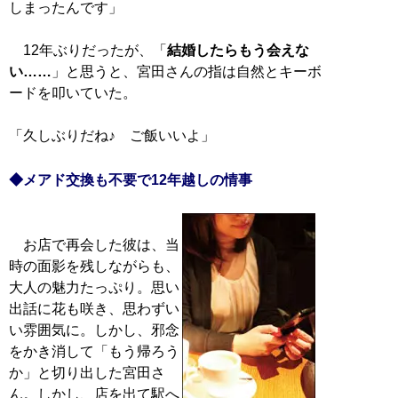
しまったんです」
12年ぶりだったが、「
結婚したらもう会えな
い……
」と思うと、宮田さんの指は自然とキーボ
ードを叩いていた。
「久しぶりだね♪ ご飯いいよ」
◆メアド交換も不要で12年越しの情事
お店で再会した彼は、当
時の面影を残しながらも、
大人の魅力たっぷり。思い
出話に花も咲き、思わずい
い雰囲気に。しかし、邪念
をかき消して「もう帰ろう
か」と切り出した宮田さ
ん。しかし、店を出て駅へ