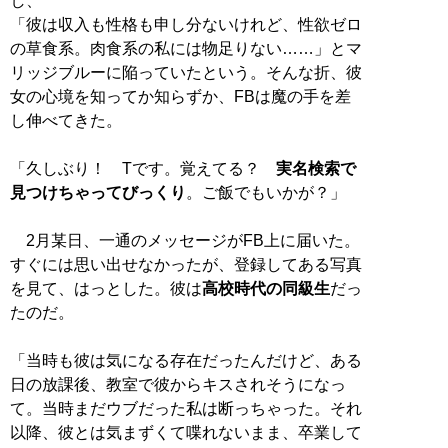
し、
「彼は収入も性格も申し分ないけれど、性欲ゼロ
の草食系。肉食系の私には物足りない……」とマ
リッジブルーに陥っていたという。そんな折、彼
女の心境を知ってか知らずか、FBは魔の手を差
し伸べてきた。
「久しぶり！ Tです。覚えてる？
実名検索で
見つけちゃってびっくり
。ご飯でもいかが？」
2月某日、一通のメッセージがFB上に届いた。
すぐには思い出せなかったが、登録してある写真
を見て、はっとした。彼は
高校時代の同級生
だっ
たのだ。
「当時も彼は気になる存在だったんだけど、ある
日の放課後、教室で彼からキスされそうになっ
て。当時まだウブだった私は断っちゃった。それ
以降、彼とは気まずくて喋れないまま、卒業して