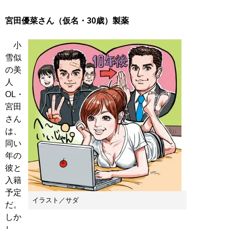
宮田優菜さん（仮名・30歳）製薬
小
雪似
の美
人
OL・
宮田
さん
は、
同い
年の
彼と
入籍
予定
イラスト／サダ
だ。
しか