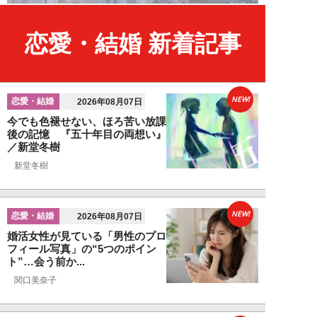
恋愛・結婚 新着記事
NEW!
恋愛・結婚
2026年08月07日
今でも色褪せない、ほろ苦い放課
後の記憶 『五十年目の両想い』
／新堂冬樹
新堂冬樹
NEW!
恋愛・結婚
2026年08月07日
婚活女性が見ている「男性のプロ
フィール写真」の“5つのポイン
ト”…会う前か...
関口美奈子