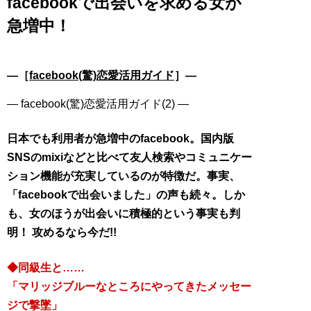
facebookで出会いを求める女が
急増中！
―［
facebook(驚)恋愛活用ガイド
］―
― facebook(驚)恋愛活用ガイド(2) ―
日本でも利用者が急増中のfacebook。国内版
SNSのmixiなどと比べて友人検索やコミュニケー
ション機能が充実しているのが特徴だ。事実、
「facebookで出会いました」の声も続々。しか
も、女のほうが出会いに積極的という事実も判
明！ 攻めるなら今だ!!
◆同級生と……
「マリッジブルーなところにやってきたメッセー
ジで撃墜」