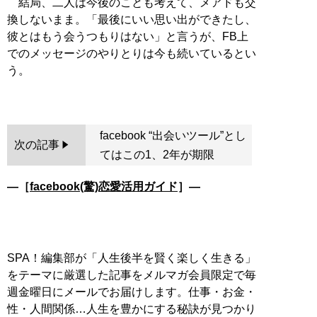
結局、二人は今後のことも考えて、メアドも交
換しないまま。「最後にいい思い出ができたし、
彼とはもう会うつもりはない」と言うが、FB上
でのメッセージのやりとりは今も続いているとい
う。
facebook “出会いツール”とし
次の記事
てはこの1、2年が期限
―［
facebook(驚)恋愛活用ガイド
］―
SPA！編集部が「人生後半を賢く楽しく生きる」
をテーマに厳選した記事をメルマガ会員限定で毎
週金曜日にメールでお届けします。仕事・お金・
性・人間関係…人生を豊かにする秘訣が見つかり