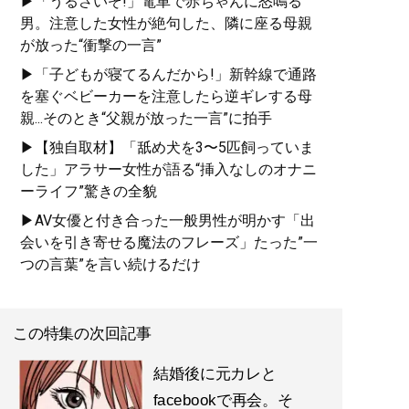
▶「うるさいぞ!」電車で赤ちゃんに怒鳴る
男。注意した女性が絶句した、隣に座る母親
が放った“衝撃の一言”
▶「子どもが寝てるんだから!」新幹線で通路
を塞ぐベビーカーを注意したら逆ギレする母
親...そのとき“父親が放った一言”に拍手
▶【独自取材】「舐め犬を3〜5匹飼っていま
した」アラサー女性が語る“挿入なしのオナニ
ーライフ”驚きの全貌
▶AV女優と付き合った一般男性が明かす「出
会いを引き寄せる魔法のフレーズ」たった”一
つの言葉”を言い続けるだけ
この特集の次回記事
結婚後に元カレと
facebookで再会。そ