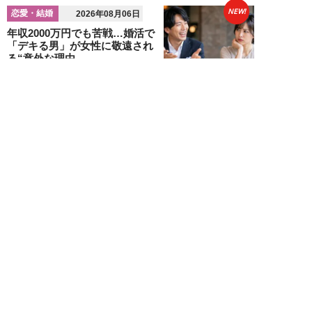
NEW!
恋愛・結婚
2026年08月06日
年収2000万円でも苦戦…婚活で
「デキる男」が女性に敬遠され
る“意外な理由...
山本早織
NEW!
恋愛・結婚
2026年08月04日
「当初からナルシストっぽいとは
思っていたんですけど…」女性が
密かに“恋愛対...
堺屋大地
NEW!
恋愛・結婚
2026年08月02日
「ダサい中年男性」に共通す
る“時代遅れのファッション”と
は。100万円の「...
堺屋大地