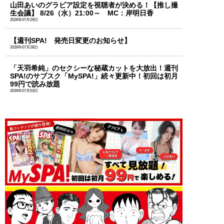
山田あいのグラビア設定を視聴者が決める！【推し撮
生会議】 8/26（水）21:00～ MC：岸明日香
2026年07月29日
【週刊SPA! 発売日変更のお知らせ】
2026年07月28日
「天羽希純」のセクシーな秘蔵カットを大放出！週刊
SPA!のサブスク「MySPA!」続々更新中！初回は初月
99円で読み放題
2026年07月03日