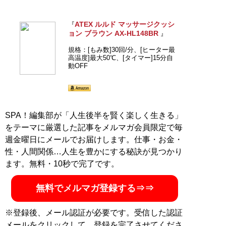
ATEX ルルド マッサージクッシ
『
ョン ブラウン AX-HL148BR
』
規格：[もみ数]30回/分、[ヒーター最
高温度]最大50℃、[タイマー]15分自
動OFF
SPA！編集部が「人生後半を賢く楽しく生きる」
をテーマに厳選した記事をメルマガ会員限定で毎
週金曜日にメールでお届けします。仕事・お金・
性・人間関係…人生を豊かにする秘訣が見つかり
ます。無料・10秒で完了です。
無料でメルマガ登録する⇒⇒
※登録後、メール認証が必要です。受信した認証
メールをクリックして、登録を完了させてくださ