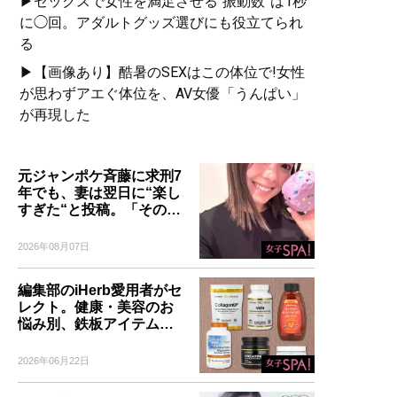
▶セックスで女性を満足させる“振動数”は1秒
に◯回。アダルトグッズ選びにも役立てられ
る
▶【画像あり】酷暑のSEXはこの体位で!女性
が思わずアエぐ体位を、AV女優「うんぱい」
が再現した
元ジャンポケ斉藤に求刑7
年でも、妻は翌日に“楽し
すぎた“と投稿。「その…
2026年08月07日
編集部のiHerb愛用者がセ
レクト。健康・美容のお
悩み別、鉄板アイテム…
2026年06月22日