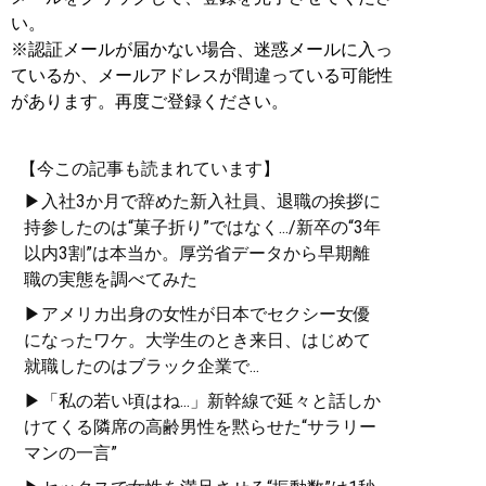
い。
※認証メールが届かない場合、迷惑メールに入っ
ているか、メールアドレスが間違っている可能性
があります。再度ご登録ください。
【今この記事も読まれています】
▶入社3か月で辞めた新入社員、退職の挨拶に
持参したのは“菓子折り”ではなく.../新卒の“3年
以内3割”は本当か。厚労省データから早期離
職の実態を調べてみた
▶アメリカ出身の女性が日本でセクシー女優
になったワケ。大学生のとき来日、はじめて
就職したのはブラック企業で...
▶「私の若い頃はね...」新幹線で延々と話しか
けてくる隣席の高齢男性を黙らせた“サラリー
マンの一言”