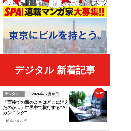
デジタル 新着記事
NEW!
デジタル
2026年07月30日
「面接での頭のよさはどこに消え
たのか…」世界中で横行する”AI
カンニング”...
福原たまねぎ