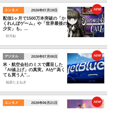
NEW!
エンタメ
2026年07月19日
配信1ヶ月で1500万本突破の「か
くれんぼゲーム」や「世界最後の
少女」も。...
卯月鮎
NEW!
デジタル
2026年07月08日
米・航空会社のミスで露呈した
「AI値上げ」の真実。AIが”高く
ても買う人”...
福原たまねぎ
NEW!
エンタメ
2026年06月21日
『GTA6』にSwitch2『スプラ』
『ゼルダ』リメイクも！2026年
下半...