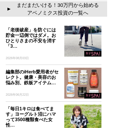
まだまだいける！30万円から始める
▲
アベノミクス投資の一覧へ
「老後破産」を防ぐには
貯金一辺倒ではダメ。お
ひとりさまの不安を消す
「3…
2026年08月03日
編集部のiHerb愛用者がセ
レクト。健康・美容のお
悩み別、鉄板アイテム…
2026年06月22日
「毎日1キロは食べてま
す」ヨーグルト沼にハマ
って3500種類食べた女
性…