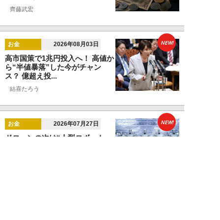
齊藤武宏
NEW!
お金
2026年08月03日
高市国策で1兆円投入へ！ 高値か
ら“半値暴落”した今がチャン
ス？ 億超え投...
結喜たろう
NEW!
お金
2026年07月27日
ドローンの次は“人型ロボット
株”か。億超え投資家が先回りす
る「隠れ防衛銘柄...
結喜たろう
NEW!
お金
2026年07月27日
父の遺産5000万円で兄弟が絶縁