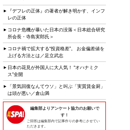
『デフレの正体』の著者が解き明かす、インフ
レの正体
コロナ危機が暴いた日本の没落＜日本総合研究
所会長・寺島実郎氏＞
コロナ禍で拡大する“投資格差”。 お金偏差値を
上げる方法とは／足立武志
日本の花見が外国人に大人気！ “オハナミク
ス”全開
「景気回復なんてウソ」と叫ぶ「実質賃金厨」
は頭が悪い／倉山満