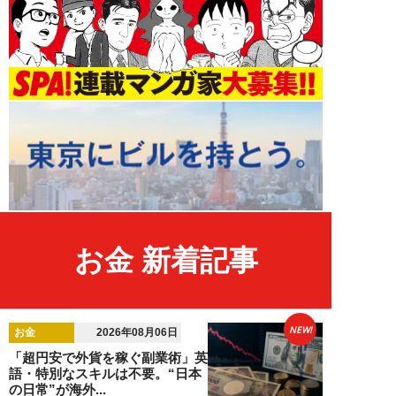
お金 新着記事
NEW!
お金
2026年08月06日
「超円安で外貨を稼ぐ副業術」英
語・特別なスキルは不要。“日本
の日常”が海外...