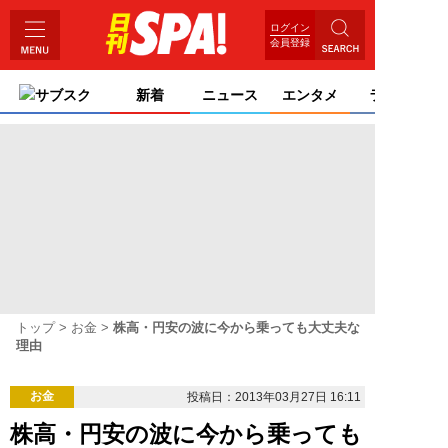
ログイン
会員登録
サブスク
新着
ニュース
エンタメ
ライフ
トップ
お金
株高・円安の波に今から乗っても大丈夫な
理由
お金
投稿日：2013年03月27日 16:11
株高・円安の波に今から乗っても