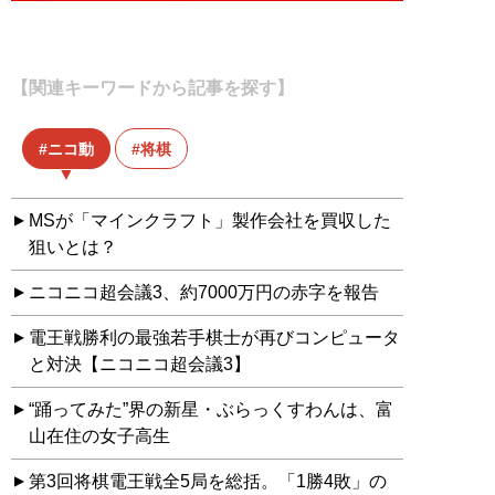
【関連キーワードから記事を探す】
ニコ動
将棋
MSが「マインクラフト」製作会社を買収した
狙いとは？
ニコニコ超会議3、約7000万円の赤字を報告
電王戦勝利の最強若手棋士が再びコンピュータ
と対決【ニコニコ超会議3】
“踊ってみた”界の新星・ぶらっくすわんは、富
山在住の女子高生
第3回将棋電王戦全5局を総括。「1勝4敗」の