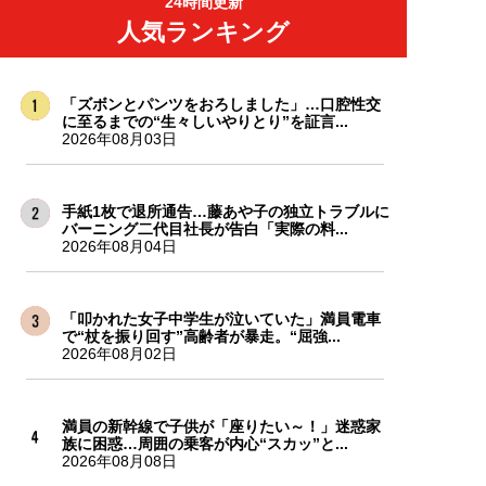
24時間更新
人気ランキング
「ズボンとパンツをおろしました」…口腔性交
に至るまでの“生々しいやりとり”を証言...
2026年08月03日
手紙1枚で退所通告…藤あや子の独立トラブルに
バーニング二代目社長が告白「実際の料...
2026年08月04日
「叩かれた女子中学生が泣いていた」満員電車
で“杖を振り回す”高齢者が暴走。“屈強...
2026年08月02日
満員の新幹線で子供が「座りたい～！」迷惑家
族に困惑…周囲の乗客が内心“スカッ”と...
2026年08月08日