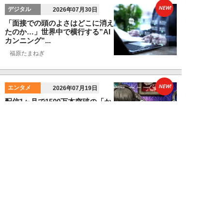
NEW!
デジタル
2026年07月30日
「面接での頭のよさはどこに消え
たのか…」世界中で横行する”AI
カンニング”...
福原たまねぎ
NEW!
エンタメ
2026年07月19日
配信1ヶ月で1500万本突破の「か
くれんぼゲーム」や「世界最後の
少女」も。...
卯月鮎
NEW!
デジタル
2026年07月08日
米・航空会社のミスで露呈した
「AI値上げ」の真実。AIが”高く
ても買う人”...
福原たまねぎ