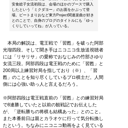
安食総子女流初段は、会場のほかのブースで購入
したという「ミクダヨー」のお面をかぶって登
場。ビートまりおなど東方Project関連楽曲が好き
とのことで、自身のブログのタイトルにも「ゆっ
くりしていってね」が入っている。
本局の解説は、電王戦で「習甦」を破った阿部
光瑠四段。そして聞き手はニコニコ生放送視聴者
には「リサリサ」の愛称でおなじみの竹部さゆり
女流三段。阿部四段は電王戦のために「習甦」と
200局以上練習対局を指しており（※）、「習
甦」のことを知り尽くしているプロ棋士だ。人間
側には心強い助っ人と言えるだろう。
※阿部四段は電王戦直前の「習甦」との練習対局
で8連勝していたと以前の観戦記でお伝えした
が、「逆転勝ちの将棋も結構あった」とのこと。
また本番前日は親とカラオケに行って気分転換し
たという。ちなみにニコニコ動画をよく見ている