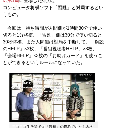
の第1局
に登場した強力な
コンピュータ将棋ソフト「習甦」と対局するとい
うもの。
今回は、持ち時間が人間側が1時間30分で使い
切ると1分将棋、「習甦」側は30分で使い切ると
30秒将棋。また人間側は対局を中断して、「解説
のHELP」×3枚、「番組視聴者HELP」×3枚、
「会場HELP」×3枚の「お助けカード」を使うこ
とができるというルールになっていた。
ニコニコ生放送では「妖精」の愛称でおなじみの