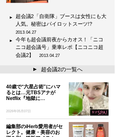
超会議2「自衛隊」ブースは女性にも大
人気。秘密はパイロットスーツ!?
2013.04.27
今年も超会議前夜からカオス！「ニコ
ニコ超会議号」乗車レポ【ニコニコ超
会議2】
2013.04.27
超会議2の一覧へ
▲
40歳で“六星占術”にハマ
るとは…元TBSアナが
Netflix『地獄に…
2026年05月07日
編集部のiHerb愛用者がセ
レクト。健康・美容のお