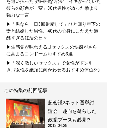
を追い払った“効果的な方法”「イキがっていた
彼らの顔色が一変」30代男性が放った拳より
強力な一言
▶「男なら一日3回射精して」ひと回り年下の
妻と結婚した男性、40代の心身にこたえた過
酷すぎる妊活の日々
▶生感覚が味わえる...!セックスの快感がさら
に高まるコンドームおすすめ3選
▶「深く激しいセックス」で女性がドン引
き...?女性を絶頂に向かわせるおすすめ体位3つ
この特集の前回記事
超会議2ネット選挙討
論会 趣向を凝らした
政党ブースも必見!?
2013.04.28