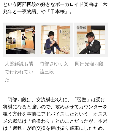
という阿部四段の好きなボーカロイド楽曲は「六
兆年と一夜物語」や「千本桜」。
大盤解説も隣
竹部さゆり女
阿部光瑠四段
で行われてい
流三段
た
阿部四段は、女流棋士3人に、「習甦」は受け
将棋になると強いので、攻めさせてカウンターを
狙う方針を事前にアドバイスしたという。オスス
メの戦法は「角換わり」とのことだったが、本局
は「習甦」が角交換を避け振り飛車にしたため、