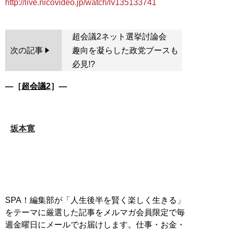
http://live.nicovideo.jp/watch/lv135133741
超会議2ネット選挙討論会
次の記事
趣向を凝らした政党ブースも
必見!?
―［
超会議2
］―
坂本寛
SPA！編集部が「人生後半を賢く楽しく生きる」
をテーマに厳選した記事をメルマガ会員限定で毎
週金曜日にメールでお届けします。仕事・お金・