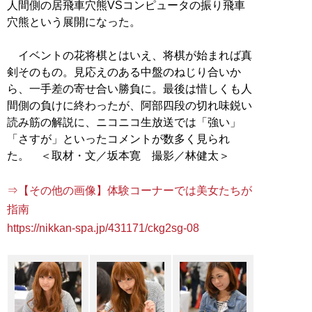
人間側の居飛車穴熊VSコンピュータの振り飛車
穴熊という展開になった。
イベントの花将棋とはいえ、将棋が始まれば真
剣そのもの。見応えのある中盤のねじり合いか
ら、一手差の寄せ合い勝負に。最後は惜しくも人
間側の負けに終わったが、阿部四段の切れ味鋭い
読み筋の解説に、ニコニコ生放送では「強い」
「さすが」といったコメントが数多く見られ
た。 ＜取材・文／坂本寛 撮影／林健太＞
⇒【その他の画像】体験コーナーでは美女たちが
指南
https://nikkan-spa.jp/431171/ckg2sg-08