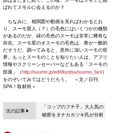
語はまだまだ続く。この後、スーモはスモミと結
ばれてスモルに会えるのか？
ちなみに、相関図や動画を見ればわかるとお
り、スーモ星人（？）の毛色にはいくつかの種類
があるのだが、緑の毛色のスーモは非常に稀有な
存在。スーモ星のオスーモの毛色は、青が一般的
だそうだ。調べてみると、意外に深いスーモの世
界。もっとスーモのことを知りたい人は、アプリ
情報やスクリーンセーバーなどもある「スーモの
部屋」（
http://suumo.jp/edit/kyotsu/suumo_fan/
）
をのぞいてみてはどうだろう。 ＜文／日刊
「コップのフチ子」大人気の
次の記事
秘密をタナカカツキ氏が分析