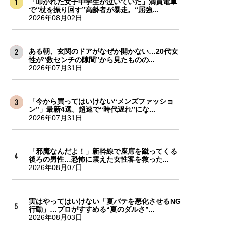
「叩かれた女子中学生が泣いていた」満員電車
で“杖を振り回す”高齢者が暴走。“屈強...
2026年08月02日
ある朝、玄関のドアがなぜか開かない…20代女
性が“数センチの隙間”から見たものの...
2026年07月31日
「今から買ってはいけない“メンズファッショ
ン”」最新4選。超速で“時代遅れ”にな...
2026年07月31日
「邪魔なんだよ！」新幹線で座席を蹴ってくる
後ろの男性…恐怖に震えた女性客を救った...
2026年08月07日
実はやってはいけない「夏バテを悪化させるNG
行動」…プロがすすめる“夏のダルさ”...
2026年08月03日