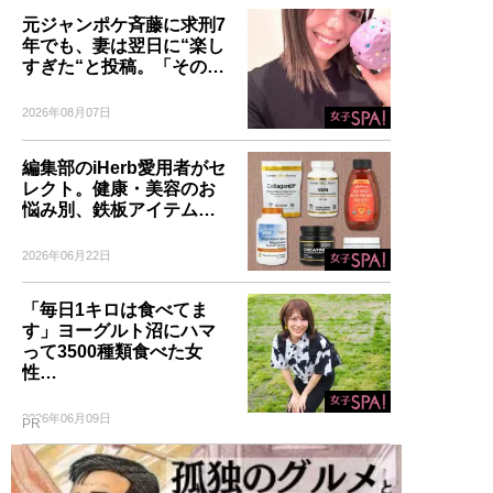
元ジャンポケ斉藤に求刑7
年でも、妻は翌日に“楽し
すぎた“と投稿。「その…
2026年08月07日
編集部のiHerb愛用者がセ
レクト。健康・美容のお
悩み別、鉄板アイテム…
2026年06月22日
「毎日1キロは食べてま
す」ヨーグルト沼にハマ
って3500種類食べた女
性…
2026年06月09日
PR