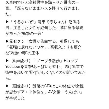
ス車内で叫ぶ高齢男性を黙らせた乗客の一
言。「座らないままバスを降りて行きまし
た」
▶「うるさいぞ!」電車で赤ちゃんに怒鳴る
男。注意した女性が絶句した、隣に座る母親
が放った“衝撃の一言”
▶元セクシー女優が告白する、引退しても
「昼職に戻れないワケ」...高収入よりも厄介
な“刺激中毒”の正体
▶【動画あり】「ノーブラ散歩」Hカップ
Youtuberを直撃!おっぱいが揺れ、透け乳首で
街中を歩いて“恥ずかしくない”のか聞いてみた
ら...
▶【画像あり】酷暑のSEXはこの体位で!女性
が思わずアエぐ体位を、AV女優「うんぱい」
が再現した