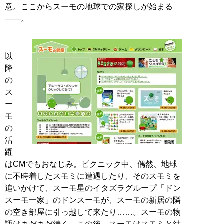
意。ここからスーモの地球での家探しが始まる
――。
以
降
の
ス
ー
モ
の
活
躍
はCMでもおなじみ。ピクニック中、偶然、地球
に不時着したスモミに遭遇したり、そのスモミを
追いかけて、スーモ星のイタズラグループ「ドン
スーモ一家」のドンスーモが、スーモの新居の隣
の空き部屋に引っ越して来たり……。スーモの物