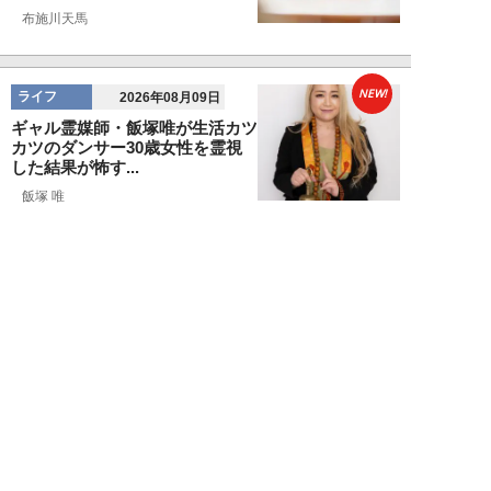
布施川天馬
NEW!
ライフ
2026年08月09日
ギャル霊媒師・飯塚唯が生活カツ
カツのダンサー30歳女性を霊視
した結果が怖す...
飯塚 唯
NEW!
ライフ
2026年08月09日
「新しい家族にお金をかけたい」
父親の身勝手な言い分で家を追い
出された22才...
黒島暁生
NEW!
ライフ
2026年08月09日
『孤独のグルメ』原作者がアメリ