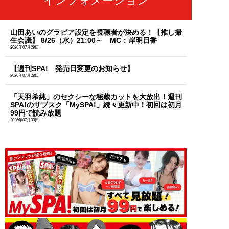
インフォメーション
山田あいのグラビア設定を視聴者が決める！【推し撮
生会議】 8/26（水）21:00～ MC：岸明日香
2026年07月29日
【週刊SPA! 発売日変更のお知らせ】
2026年07月28日
「天羽希純」のセクシーな秘蔵カットを大放出！週刊
SPA!のサブスク「MySPA!」続々更新中！初回は初月
99円で読み放題
2026年07月03日