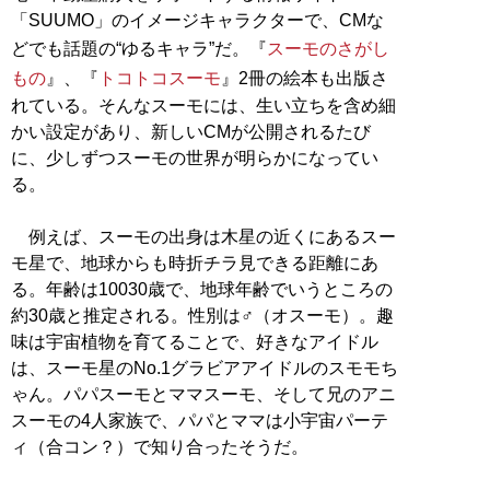
「SUUMO」のイメージキャラクターで、CMな
どでも話題の“ゆるキャラ”だ。『
スーモのさがし
もの
』、『
トコトコスーモ
』2冊の絵本も出版さ
れている。そんなスーモには、生い立ちを含め細
かい設定があり、新しいCMが公開されるたび
に、少しずつスーモの世界が明らかになってい
る。
例えば、スーモの出身は木星の近くにあるスー
モ星で、地球からも時折チラ見できる距離にあ
る。年齢は10030歳で、地球年齢でいうところの
約30歳と推定される。性別は♂（オスーモ）。趣
味は宇宙植物を育てることで、好きなアイドル
は、スーモ星のNo.1グラビアアイドルのスモモち
ゃん。パパスーモとママスーモ、そして兄のアニ
スーモの4人家族で、パパとママは小宇宙パーテ
ィ（合コン？）で知り合ったそうだ。