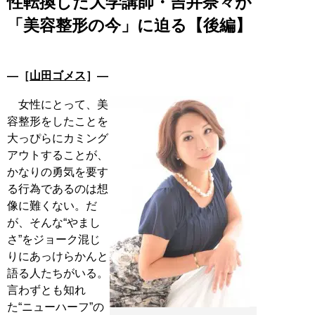
性転換した大学講師・吉井奈々が
「美容整形の今」に迫る【後編】
―［
山田ゴメス
］―
女性にとって、美
容整形をしたことを
大っぴらにカミング
アウトすることが、
かなりの勇気を要す
る行為であるのは想
像に難くない。だ
が、そんな“やまし
さ”をジョーク混じ
りにあっけらかんと
語る人たちがいる。
言わずとも知れ
た“ニューハーフ”の