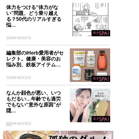
体力をつける“体力がな
い”問題、どう乗り越え
る？50代のリアルすぎる
悩…
2026年08月07日
編集部のiHerb愛用者がセ
レクト。健康・美容のお
悩み別、鉄板アイテム…
2026年06月22日
なんか顔色が悪い、いつ
もだるい…年齢でも過労
でもない“意外な原因”が
隠…
2026年06月30日
PR