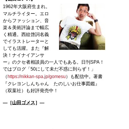
1962年大阪府生まれ。
マルチライター。エロ
からファッション、音
楽＆美術評論まで幅広
く精通。西紋啓詞名義
でイラストレーターと
しても活躍。また『解
決！ナイナイアンサ
ー』のクセ者相談員の一人でもある。日刊SPA！
ではブログ「50にして未だ不惑に到らず！」
（
https://nikkan-spa.jp/gomesu
）も配信中。著書
『クレヨンしんちゃん たのしいお仕事図鑑』
―［
山田ゴメス
］―