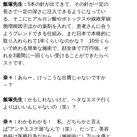
飯塚先生：
5本の針が出てきて、その針が一定の
長さで一定の深さに注入できるようになってい
る。そこにヒアルロン酸やボトックスや線維芽細
胞増殖因子ほかの薬剤を入れて、患者さんに合う
ようブレンドできる仕組み。まだ日本で本格的に
取り入れられて1年くらいなのかな？ 10分くら
いで終わる簡単な施術で、顔全体で7万円強。そ
れを3週間に一回くらい受けることができたらベ
ストです。
奈々：
あらー、けっこうな出費じゃないですか
～？
飯塚先生：
かもしれないけど、ヘタなエステ行く
よりはいいんじゃないの（笑）？
奈々：
わかるわかる！ 私、どちらかと言え
ば“アンチエステ派”なんで（笑）。だって、美容
外科は医療行為だから、（施術中に）万一火傷と