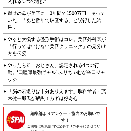
入れる“3つの選択”
還暦の母が美容に「3年間で1500万円」使って
いた。「あと数年で破産する」と説得した結
果…
やると大損する整形手術はコレ。美容外科医が
「行ってはいけない美容クリニック」の見分け
方を伝授
やったら即「おじさん」認定される4つの行
動。“口喧嘩最強ギャル” みりちゃむが辛口ジャ
ッジ
「脳の若返りは十分ありえます」脳科学者・茂
木健一郎氏が解説！カギは好奇心