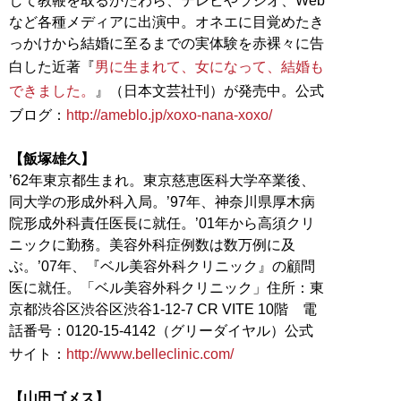
して教鞭を取るかたわら、テレビやラジオ、Web
など各種メディアに出演中。オネエに目覚めたき
っかけから結婚に至るまでの実体験を赤裸々に告
白した近著『
男に生まれて、女になって、結婚も
できました。
』（日本文芸社刊）が発売中。公式
ブログ：
http://ameblo.jp/xoxo-nana-xoxo/
【飯塚雄久】
’62年東京都生まれ。東京慈恵医科大学卒業後、
同大学の形成外科入局。’97年、神奈川県厚木病
院形成外科責任医長に就任。’01年から高須クリ
ニックに勤務。美容外科症例数は数万例に及
ぶ。’07年、『ベル美容外科クリニック』の顧問
医に就任。「ベル美容外科クリニック」住所：東
京都渋谷区渋谷区渋谷1-12-7 CR VITE 10階 電
話番号：0120-15-4142（グリーダイヤル）公式
サイト：
http://www.belleclinic.com/
【山田ゴメス】