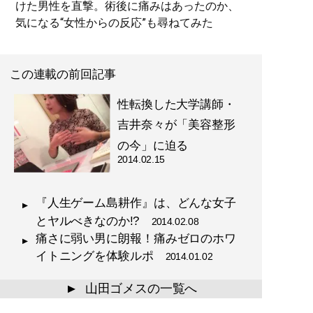
けた男性を直撃。術後に痛みはあったのか、
気になる“女性からの反応”も尋ねてみた
この連載の前回記事
性転換した大学講師・
吉井奈々が「美容整形
の今」に迫る
2014.02.15
『人生ゲーム島耕作』は、どんな女子
とヤルべきなのか!?
2014.02.08
痛さに弱い男に朗報！痛みゼロのホワ
イトニングを体験ルポ
2014.01.02
山田ゴメスの一覧へ
▲