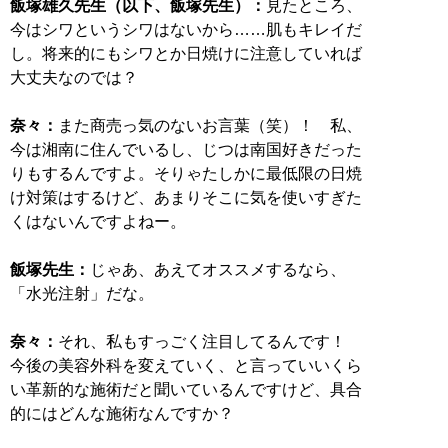
飯塚雄久先生（以下、飯塚先生）：
見たところ、
今はシワというシワはないから……肌もキレイだ
し。将来的にもシワとか日焼けに注意していれば
大丈夫なのでは？
奈々：
また商売っ気のないお言葉（笑）！ 私、
今は湘南に住んでいるし、じつは南国好きだった
りもするんですよ。そりゃたしかに最低限の日焼
け対策はするけど、あまりそこに気を使いすぎた
くはないんですよねー。
飯塚先生：
じゃあ、あえてオススメするなら、
「水光注射」だな。
奈々：
それ、私もすっごく注目してるんです！
今後の美容外科を変えていく、と言っていいくら
い革新的な施術だと聞いているんですけど、具合
的にはどんな施術なんですか？