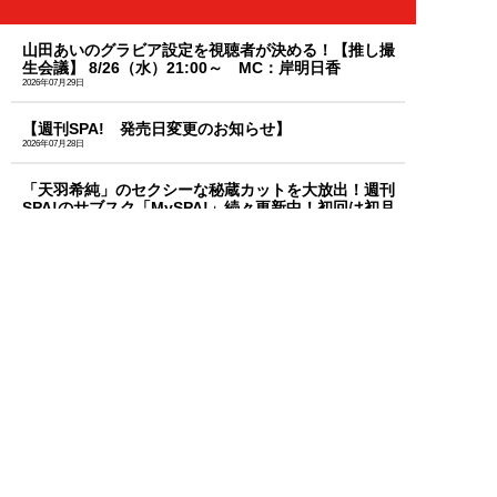
山田あいのグラビア設定を視聴者が決める！【推し撮
生会議】 8/26（水）21:00～ MC：岸明日香
2026年07月29日
【週刊SPA! 発売日変更のお知らせ】
2026年07月28日
「天羽希純」のセクシーな秘蔵カットを大放出！週刊
SPA!のサブスク「MySPA!」続々更新中！初回は初月
99円で読み放題
2026年07月03日