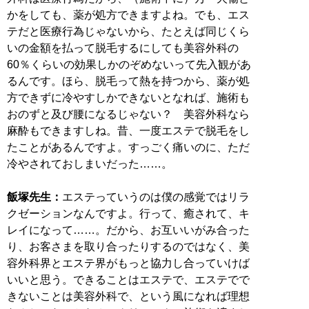
かをしても、薬が処方できますよね。でも、エス
テだと医療行為じゃないから、たとえば同じくら
いの金額を払って脱毛するにしても美容外科の
60％くらいの効果しかのぞめないって先入観があ
るんです。ほら、脱毛って熱を持つから、薬が処
方できずに冷やすしかできないとなれば、施術も
おのずと及び腰になるじゃない？ 美容外科なら
麻酔もできますしね。昔、一度エステで脱毛をし
たことがあるんですよ。すっごく痛いのに、ただ
冷やされておしまいだった……。
飯塚先生：
エステっていうのは僕の感覚ではリラ
クゼーションなんですよ。行って、癒されて、キ
レイになって……。だから、お互いいがみ合った
り、お客さまを取り合ったりするのではなく、美
容外科界とエステ界がもっと協力し合っていけば
いいと思う。できることはエステで、エステでで
きないことは美容外科で、という風になれば理想