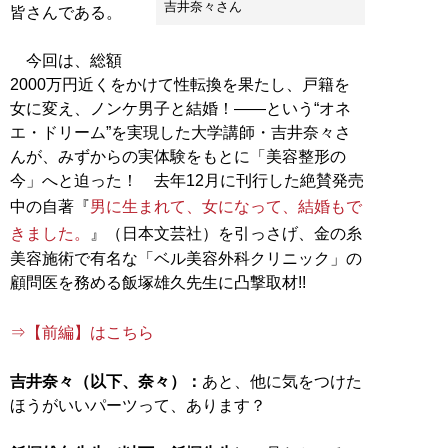
吉井奈々さん
皆さんである。
今回は、総額
2000万円近くをかけて性転換を果たし、戸籍を
女に変え、ノンケ男子と結婚！――という“オネ
エ・ドリーム”を実現した大学講師・吉井奈々さ
んが、みずからの実体験をもとに「美容整形の
今」へと迫った！ 去年12月に刊行した絶賛発売
中の自著『
男に生まれて、女になって、結婚もで
きました。
』（日本文芸社）を引っさげ、金の糸
美容施術で有名な「ベル美容外科クリニック」の
顧問医を務める飯塚雄久先生に凸撃取材!!
⇒【前編】はこちら
吉井奈々（以下、奈々）：
あと、他に気をつけた
ほうがいいパーツって、あります？