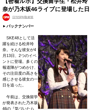
【密着ルポ】交換留学生・松井玲
奈が乃木坂46ライブに登場した日
日刊SPA!取材班
バックナンバー
SKE48として活
躍を続ける松井玲
奈。そんな彼女が4
月13日、2つのイベ
ントに登場。多くの
報道陣がつめかけ、
その注目度の高さを
感じさせる彼女の一
日を追った。
午前は、交換留学
が発表された乃木坂
46の『気づいたら