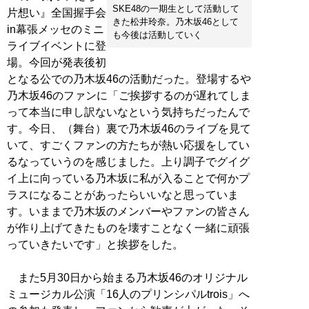
SKE48の一期生として活動して
片想い』全国握手会
きた松井玲奈。乃木坂46として
in幕張メッセのミニ
も今後は活動していく
ライブイベントに登
場。今回が発表後初
となる公での乃木坂46の活動だった。登場するや
乃木坂46のファンに「ご挨拶するのが遅れてしま
って本当に申し訳ないなという気持ちだったんで
す。今日、（舞台）裏で乃木坂46のライブを見て
いて、すごくファンの方たちが熱い応援をしてい
るなっていうのを感じました。上り調子でグイグ
イ上に向っている乃木坂に私が入ることで何かプ
ラスになることがあったらいいなと思っていま
す。いままで乃木坂のメンバーやファンの皆さん
が作り上げてきたものを壊すことなく一緒に頑張
っていきたいです」と挨拶をした。
また5月30日から始まる乃木坂46のオリジナル
ミュージカル公演「16人のプリンシパルtrois」へ