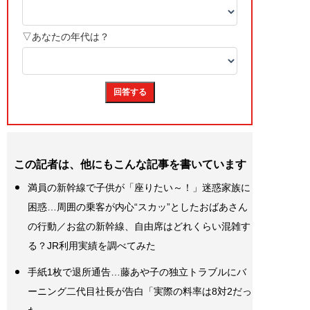
この記者は、他にもこんな記事を書いています
満員の新幹線で子供が「座りたい～！」迷惑家族に
困惑…周囲の乗客が内心“スカッ”としたおばあさん
の行動／お盆の新幹線、自由席はどれくらい混雑す
る？JR利用実績を調べてみた
手紙1枚で退所通告…藤あや子の独立トラブルにバ
ーニング二代目社長が告白「実際の料率は8対2だっ