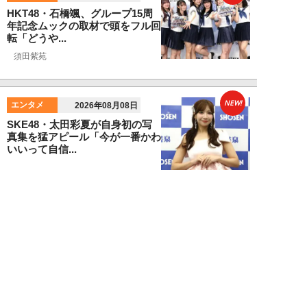
HKT48・石橋颯、グループ15周
年記念ムックの取材で頭をフル回
転「どうや...
須田紫苑
NEW!
エンタメ
2026年08月08日
SKE48・太田彩夏が自身初の写
真集を猛アピール「今が一番かわ
いいって自信...
NEW!
エンタメ
2026年08月08日
「“隠れCMキング”と呼ばれるの
は…」男性CM起用4位・小倉史
也（29）が...
望月ふみ