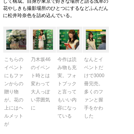
して構成。自身が東京で好きな場所と語る浅草の
花やしきも撮影場所のひとつにするなどふんだん
に松井玲奈色を詰め込んでいる。
こちらの
乃木坂46
今作は読
なんとイ
イベント
のイベン
み物も充
ベントだ
にもファ
ト時とは
実。フォ
けで3000
ンからの
変わって
トブック
冊完売。
贈り物
大人っぽ
と言って
多くのフ
が。花の
い雰囲気
もいい内
ァンと握
上にはヘ
に
容になっ
手をかわ
ルメット
ている
した
が