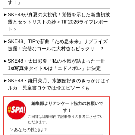
す！」
SKE48が真夏の大挑戦！覚悟を示した新曲初披
露とセットリストの妙＜TIF2026ライブレポー
ト＞
SKE48、TIFで新曲『ため息未来』サプライズ
披露！完璧なコールに大村杏もビックリ！？
SKE48・太田彩夏「私の本気が詰まった一冊」
1st写真集タイトルは「ニドメボレ」に決定
SKE48・鎌田菜月、水族館好きのきっかけはイ
ルカ 児童書ロケでは珍エピソードも