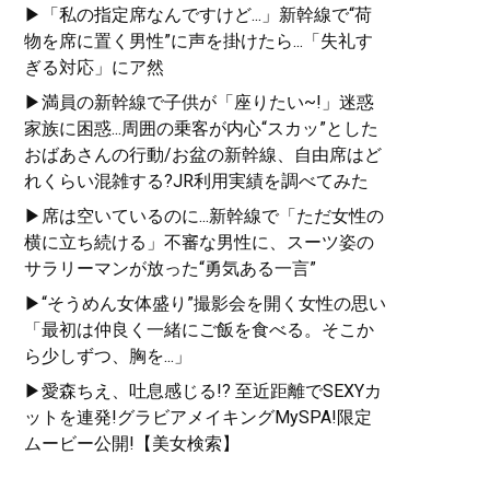
▶「私の指定席なんですけど...」新幹線で“荷
物を席に置く男性”に声を掛けたら...「失礼す
ぎる対応」にア然
▶満員の新幹線で子供が「座りたい~!」迷惑
家族に困惑...周囲の乗客が内心“スカッ”とした
おばあさんの行動/お盆の新幹線、自由席はど
れくらい混雑する?JR利用実績を調べてみた
▶席は空いているのに...新幹線で「ただ女性の
横に立ち続ける」不審な男性に、スーツ姿の
サラリーマンが放った“勇気ある一言”
▶“そうめん女体盛り”撮影会を開く女性の思い
「最初は仲良く一緒にご飯を食べる。そこか
ら少しずつ、胸を...」
▶愛森ちえ、吐息感じる!? 至近距離でSEXYカ
ットを連発!グラビアメイキングMySPA!限定
ムービー公開!【美女検索】