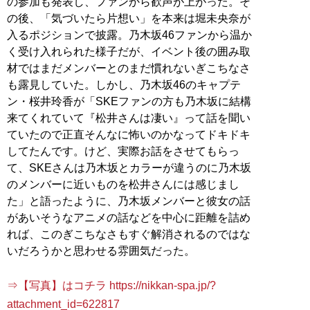
の参加も発表し、ファンから歓声が上がった。そ
の後、「気づいたら片想い」を本来は堀未央奈が
入るポジションで披露。乃木坂46ファンから温か
く受け入れられた様子だが、イベント後の囲み取
材ではまだメンバーとのまだ慣れないぎこちなさ
も露見していた。しかし、乃木坂46のキャプテ
ン・桜井玲香が「SKEファンの方も乃木坂に結構
来てくれていて『松井さんは凄い』って話を聞い
ていたので正直そんなに怖いのかなってドキドキ
してたんです。けど、実際お話をさせてもらっ
て、SKEさんは乃木坂とカラーが違うのに乃木坂
のメンバーに近いものを松井さんには感じまし
た」と語ったように、乃木坂メンバーと彼女の話
があいそうなアニメの話などを中心に距離を詰め
れば、このぎこちなさもすぐ解消されるのではな
いだろうかと思わせる雰囲気だった。
⇒【写真】はコチラ https://nikkan-spa.jp/?
attachment_id=622817