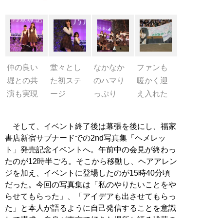
仲の良い
堂々とし
なかなか
ファンも
堀との共
た初ステ
のハマり
暖かく迎
演も実現
ージ
っぷり
え入れた
そして、イベント終了後は幕張を後にし、福家
書店新宿サブナードでの2nd写真集「ヘメレッ
ト」発売記念イベントへ。午前中の会見が終わっ
たのが12時半ごろ。そこから移動し、ヘアアレン
ジを加え、イベントに登場したのが15時40分頃
だった。今回の写真集は「私のやりたいことをや
らせてもらった」、「アイデアも出させてもらっ
た」と本人が語るように自己発信することを意識