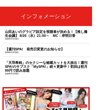
インフォメーション
山田あいのグラビア設定を視聴者が決める！【推し撮
生会議】 8/26（水）21:00～ MC：岸明日香
2026年07月29日
【週刊SPA! 発売日変更のお知らせ】
2026年07月28日
「天羽希純」のセクシーな秘蔵カットを大放出！週刊
SPA!のサブスク「MySPA!」続々更新中！初回は初月
99円で読み放題
2026年07月03日