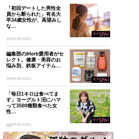
「初回デートした男性全
員から断られた」有名大
卒34歳女性が、高望みし
な…
2026年08月08日
編集部のiHerb愛用者がセ
レクト。健康・美容のお
悩み別、鉄板アイテム…
2026年06月22日
「毎日1キロは食べてま
す」ヨーグルト沼にハマ
って3500種類食べた女
性…
2026年06月09日
PR