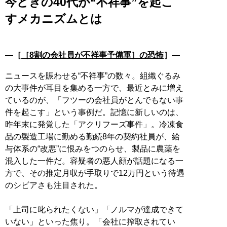
今どきの40代が“不祥事”を起こ
すメカニズムとは
―［
［8割の会社員が不祥事予備軍］の恐怖
］―
ニュースを賑わせる“不祥事”の数々。組織ぐるみ
の大事件が耳目を集める一方で、最近とみに増え
ているのが、「フツーの会社員がとんでもない事
件を起こす」という事例だ。記憶に新しいのは、
昨年末に発覚した「アクリフーズ事件」。冷凍食
品の製造工場に勤める勤続8年の契約社員が、給
与体系の“改悪”に恨みをつのらせ、製品に農薬を
混入した一件だ。容疑者の悪人顔が話題になる一
方で、その推定月収が手取りで12万円という待遇
のシビアさも注目された。
「上司に叱られたくない」「ノルマが達成できて
いない」といった焦り。「会社に搾取されてい