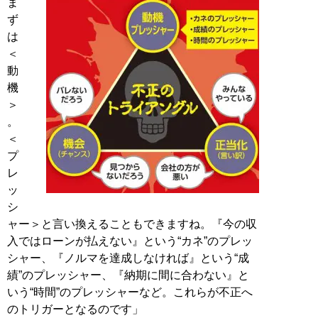
ま
ず
は
＜
動
機
＞
。
＜
プ
レ
ッ
シ
ャー＞と言い換えることもできますね。『今の収
入ではローンが払えない』という“カネ”のプレッ
シャー、『ノルマを達成しなければ』という“成
績”のプレッシャー、『納期に間に合わない』と
いう“時間”のプレッシャーなど。これらが不正へ
のトリガーとなるのです」