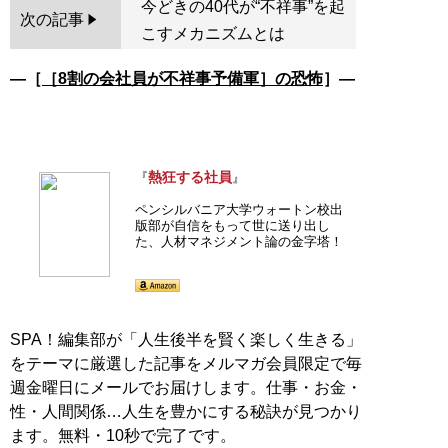
今どきの40代が“不祥事”を起
次の記事
こすメカニズムとは
―［
［8割の会社員が不祥事予備軍］の恐怖
］―
熱狂する社員
『
』
ペンシルバニア大学ウォートン校出
版部が自信をもって世に送り出し
た、人材マネジメント論の金字塔！
SPA！編集部が「人生後半を賢く楽しく生きる」
をテーマに厳選した記事をメルマガ会員限定で毎
週金曜日にメールでお届けします。仕事・お金・
性・人間関係…人生を豊かにする秘訣が見つかり
ます。無料・10秒で完了です。