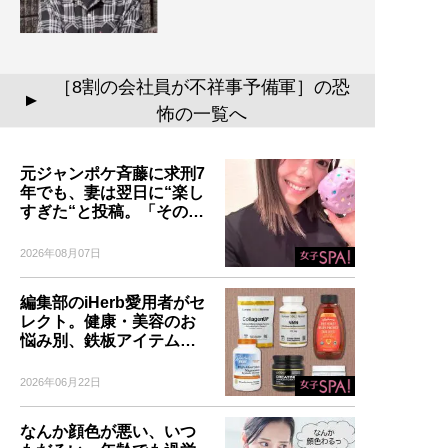
［8割の会社員が不祥事予備軍］の恐
▲
怖の一覧へ
元ジャンポケ斉藤に求刑7
年でも、妻は翌日に“楽し
すぎた“と投稿。「その…
2026年08月07日
編集部のiHerb愛用者がセ
レクト。健康・美容のお
悩み別、鉄板アイテム…
2026年06月22日
なんか顔色が悪い、いつ