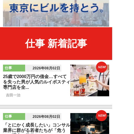
仕事 新着記事
NEW!
仕事
2026年08月02日
25歳で2000万円の借金…すべて
を失った男が人気のルイボスティ
専門店を全...
吉田一治
NEW!
仕事
2026年08月02日
「とにかく成長したい」コンサル
業界に群がる若者たちが「危う