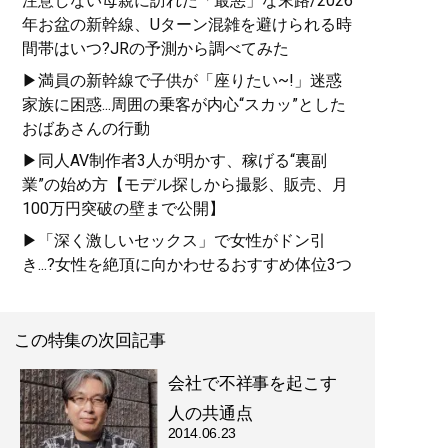
注意しない母親に訪れた「最悪」な末路/2026
年お盆の新幹線、Uターン混雑を避けられる時
間帯はいつ?JRの予測から調べてみた
▶満員の新幹線で子供が「座りたい~!」迷惑
家族に困惑...周囲の乗客が内心“スカッ”とした
おばあさんの行動
▶同人AV制作者3人が明かす、稼げる“裏副
業”の始め方【モデル探しから撮影、販売、月
100万円突破の壁まで公開】
▶「深く激しいセックス」で女性がドン引
き...?女性を絶頂に向かわせるおすすめ体位3つ
この特集の次回記事
会社で不祥事を起こす
人の共通点
2014.06.23