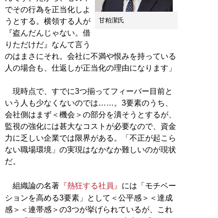
でその行為を正当化しよ
甘粕潔氏
うとする。横領する人が
『盗んだんじゃない。借
りただけだ』なんて言う
のはまさにそれ。会社に不満や恨みを持っている
人の場合も、仕返しが正当化の理由になります」
現時点で、すでに3つ揃ってフィーバー目前と
いう人も少なくないのでは……。3要素のうち、
会社側はまず＜機会＞の部分を潰そうとするが、
監視の強化には甚大なコストが必要なので、資金
力に乏しい企業では限界がある。「不正が起こら
ない職場環境」の実現はなかなか難しいのが現状
だ。
組織論の名著
『熱狂する社員』
には「モチベー
ションを高める3要素」として＜公平感＞＜達成
感＞＜連帯感＞の3つが挙げられているが、これ