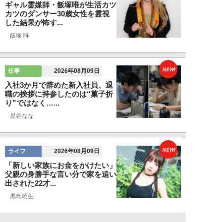
ギャル霊媒師・飯塚唯が生活カツ
カツのダンサー30歳女性を霊視
した結果が怖す...
飯塚 唯
NEW!
仕事
2026年08月09日
入社3か月で辞めた新入社員、退
職の挨拶に持参したのは“菓子折
り”ではなく…...
星谷なな
NEW!
ライフ
2026年08月09日
「新しい家族にお金をかけたい」
父親の身勝手な言い分で家を追い
出された22才...
黒島暁生