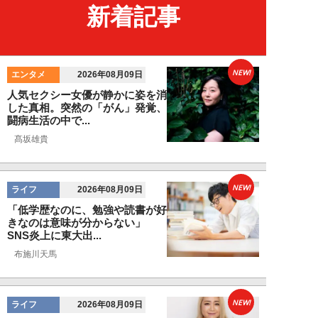
新着記事
NEW!
エンタメ
2026年08月09日
人気セクシー女優が静かに姿を消
した真相。突然の「がん」発覚、
闘病生活の中で...
髙坂雄貴
NEW!
ライフ
2026年08月09日
「低学歴なのに、勉強や読書が好
きなのは意味が分からない」
SNS炎上に東大出...
布施川天馬
NEW!
ライフ
2026年08月09日