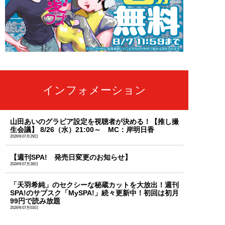
インフォメーション
山田あいのグラビア設定を視聴者が決める！【推し撮
生会議】 8/26（水）21:00～ MC：岸明日香
2026年07月29日
【週刊SPA! 発売日変更のお知らせ】
2026年07月28日
「天羽希純」のセクシーな秘蔵カットを大放出！週刊
SPA!のサブスク「MySPA!」続々更新中！初回は初月
99円で読み放題
2026年07月03日