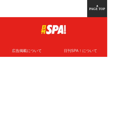
▲
PAGE TOP
広告掲載について
日刊SPA！について
ニュース提供先
PR記事一覧
ライター・執筆者募集
プライバシーポリシー
Cookie使用について
著作権について
運営会社
記事使用について
お問い合わせ
よくある質問