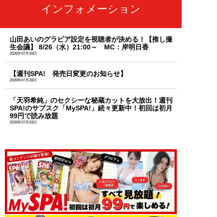
インフォメーション
山田あいのグラビア設定を視聴者が決める！【推し撮
生会議】 8/26（水）21:00～ MC：岸明日香
2026年07月29日
【週刊SPA! 発売日変更のお知らせ】
2026年07月28日
「天羽希純」のセクシーな秘蔵カットを大放出！週刊
SPA!のサブスク「MySPA!」続々更新中！初回は初月
99円で読み放題
2026年07月03日