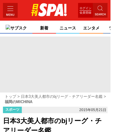
ログイン
会員登録
サブスク
新着
ニュース
エンタメ
ライフ
トップ
日本3大美人都市のbjリーグ・チアリーダー名鑑
福岡のMICHINA
スポーツ
2015年05月21日
日本3大美人都市のbjリーグ・チ
アリーダー名鑑