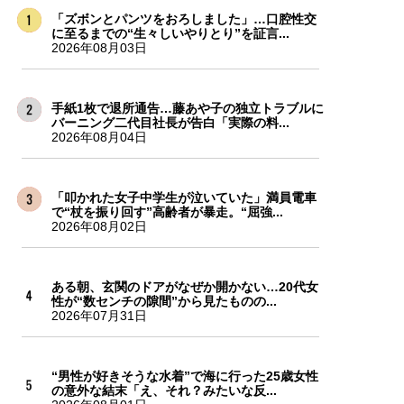
「ズボンとパンツをおろしました」…口腔性交
に至るまでの“生々しいやりとり”を証言...
2026年08月03日
手紙1枚で退所通告…藤あや子の独立トラブルに
バーニング二代目社長が告白「実際の料...
2026年08月04日
「叩かれた女子中学生が泣いていた」満員電車
で“杖を振り回す”高齢者が暴走。“屈強...
2026年08月02日
ある朝、玄関のドアがなぜか開かない…20代女
性が“数センチの隙間”から見たものの...
2026年07月31日
“男性が好きそうな水着”で海に行った25歳女性
の意外な結末「え、それ？みたいな反...