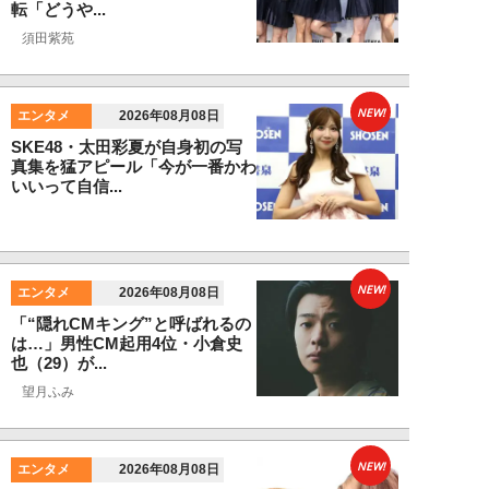
転「どうや...
須田紫苑
NEW!
エンタメ
2026年08月08日
SKE48・太田彩夏が自身初の写
真集を猛アピール「今が一番かわ
いいって自信...
NEW!
エンタメ
2026年08月08日
「“隠れCMキング”と呼ばれるの
は…」男性CM起用4位・小倉史
也（29）が...
望月ふみ
NEW!
エンタメ
2026年08月08日