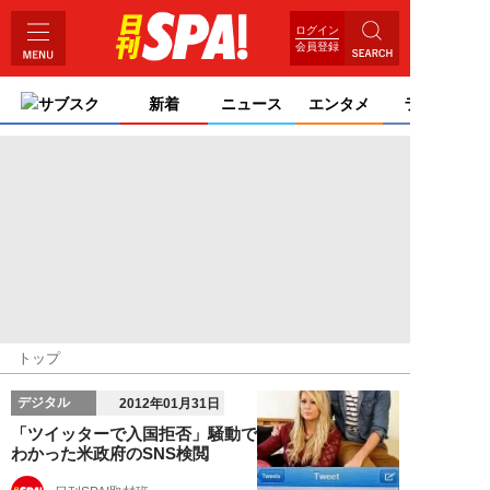
ログイン
会員登録
サブスク
新着
ニュース
エンタメ
ライフ
トップ
デジタル
2012年01月31日
「ツイッターで入国拒否」騒動で
わかった米政府のSNS検閲