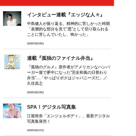
インタビュー連載『エッジな人々』
中島健人が振り返る、精神的に苦しかった時期
「表層的な部分を見て“悪”として切り取られる
ことに苦しんでいたし、怖かった」
2026年08月09日
連載『孤独のファイナル弁当』
『孤独のグルメ』原作者がアメリカンなハンバ
ーガー屋で夢中になった“完全和風の日替わり
弁当”…「やっぱりボクはジャパニーズだ」／
久住昌之
2026年08月09日
SPA！デジタル写真集
江籠裕奈「エンジェルボディ」、最新デジタル
写真集発売！
2026年08月07日