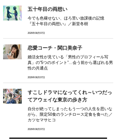
五十年目の両想い
今でも色褪せない、ほろ苦い放課後の記憶
『五十年目の両想い』／新堂冬樹
2026年08月07日
恋愛コーチ・関口美奈子
婚活女性が見ている「男性のプロフィール写
真」の“5つのポイント”…会う前から選ばれる男
性の共通点
2026年08月07日
すこしドラマになってくれ～いつだっ
てアウェイな東京の歩き方
自分が絶ってしまったもう一つの人生を思いな
がら、限定50食のランチロース定食を食べた／
カツセマサヒコ
2026年08月07日