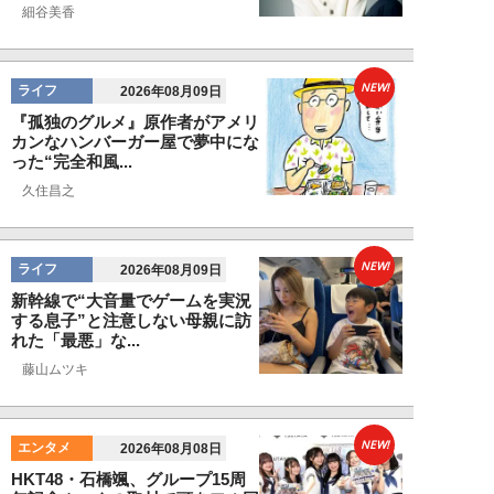
細谷美香
NEW!
ライフ
2026年08月09日
『孤独のグルメ』原作者がアメリ
カンなハンバーガー屋で夢中にな
った“完全和風...
久住昌之
NEW!
ライフ
2026年08月09日
新幹線で“大音量でゲームを実況
する息子”と注意しない母親に訪
れた「最悪」な...
藤山ムツキ
NEW!
エンタメ
2026年08月08日
HKT48・石橋颯、グループ15周