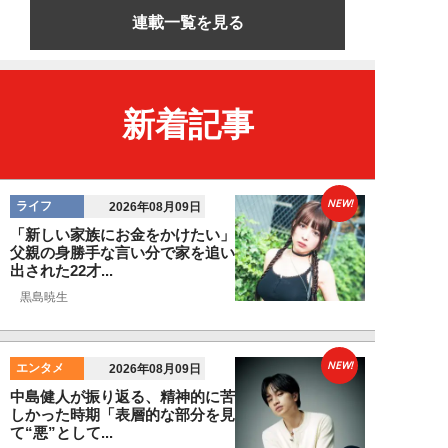
連載一覧を見る
新着記事
NEW!
ライフ
2026年08月09日
「新しい家族にお金をかけたい」
父親の身勝手な言い分で家を追い
出された22才...
黒島暁生
NEW!
エンタメ
2026年08月09日
中島健人が振り返る、精神的に苦
しかった時期「表層的な部分を見
て“悪”として...