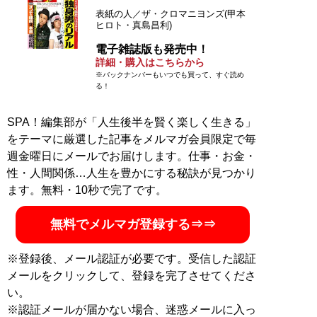
表紙の人／ザ・クロマニヨンズ(甲本
ヒロト・真島昌利)
電子雑誌版も発売中！
詳細・購入はこちらから
※バックナンバーもいつでも買って、すぐ読め
る！
SPA！編集部が「人生後半を賢く楽しく生きる」
をテーマに厳選した記事をメルマガ会員限定で毎
週金曜日にメールでお届けします。仕事・お金・
性・人間関係…人生を豊かにする秘訣が見つかり
ます。無料・10秒で完了です。
無料でメルマガ登録する⇒⇒
※登録後、メール認証が必要です。受信した認証
メールをクリックして、登録を完了させてくださ
い。
※認証メールが届かない場合、迷惑メールに入っ