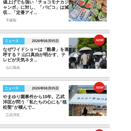
値上げでも強い「チョコモナカジ
ャンボ」に対し、「パピコ」は減
収…「定番アイ...
不破聡
NEW!
ニュース
2026年08月05日
なぜワイドショーは「酷暑」を連
呼する？ 山口真由が明かす、テ
レビが天気ネタ...
山口真由
NEW!
ニュース
2026年08月05日
やまゆり園事件から10年。乙武
洋匡が問う「私たちの心にも“植
松聖”が棲んで...
乙武洋匡