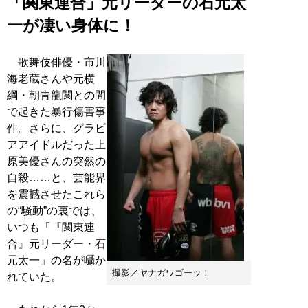
「関東連合」元リーダーの石元太
一が凄い身体に！
歌舞伎俳優・市川
海老蔵さんや元横
綱・朝青龍関との間
で起きた暴行傷害事
件。さらに、グラビ
アアイドルだった上
原美優さんの突然の
自殺……と、芸能界
を震撼させたこれら
の“騒動”の裏では、
いつも「『関東連
合』元リーダー・石
元太一」の名が囁か
撮影／ヤナガワゴーッ！
れていた。