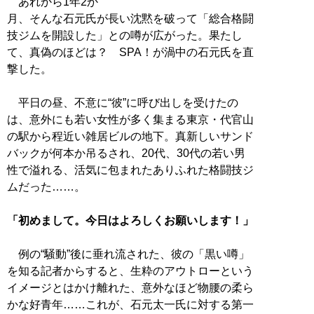
あれから1年2か
月、そんな石元氏が長い沈黙を破って「総合格闘
技ジムを開設した」との噂が広がった。果たし
て、真偽のほどは？ SPA！が渦中の石元氏を直
撃した。
平日の昼、不意に“彼”に呼び出しを受けたの
は、意外にも若い女性が多く集まる東京・代官山
の駅から程近い雑居ビルの地下。真新しいサンド
バックが何本か吊るされ、20代、30代の若い男
性で溢れる、活気に包まれたありふれた格闘技ジ
ムだった……。
「初めまして。今日はよろしくお願いします！」
例の“騒動”後に垂れ流された、彼の「黒い噂」
を知る記者からすると、生粋のアウトローという
イメージとはかけ離れた、意外なほど物腰の柔ら
かな好青年……これが、石元太一氏に対する第一