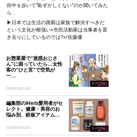
街中を歩いて“恥ずかしくない”のか聞いてみた
ら...
▶日本では生活の困窮は家族で解決すべきだ
という文化が根強い<市民活動家は当事者を置
き去りにしているのでは?>/佐藤優
お惣菜屋で“迷惑おじさ
ん”に困っていたら…女性
客の“ひと言”で空気が
一…
2026年05月13日
編集部のiHerb愛用者がセ
レクト。健康・美容のお
悩み別、鉄板アイテム…
2026年06月22日