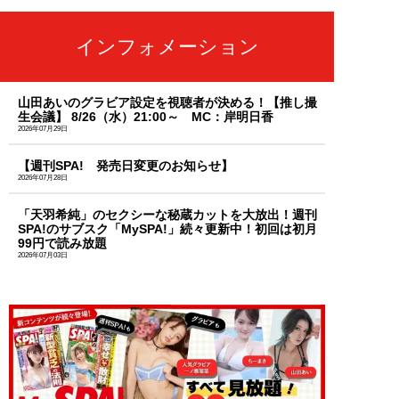
インフォメーション
山田あいのグラビア設定を視聴者が決める！【推し撮
生会議】 8/26（水）21:00～ MC：岸明日香
2026年07月29日
【週刊SPA! 発売日変更のお知らせ】
2026年07月28日
「天羽希純」のセクシーな秘蔵カットを大放出！週刊
SPA!のサブスク「MySPA!」続々更新中！初回は初月
99円で読み放題
2026年07月03日