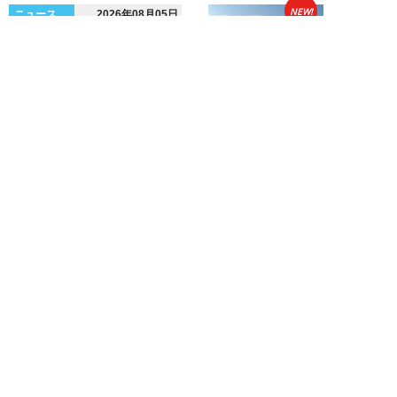
NEW!
ニュース
2026年08月05日
熊本で震度7…被災地外の人が
「いま守るべきこと」と、石戸諭
が問う「高市政権...
石戸 諭
NEW!
ニュース
2026年08月04日
【高田馬場・路上刺殺事件】「痛
い、やめて…」法廷で公開され
た“生々しい音声...
学生傍聴人
新着記事をもっと見る