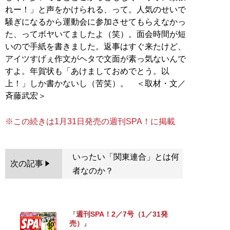
れー！」と声をかけられる、って。人気のせいで
騒ぎになるから運動会に参加させてもらえなかっ
た、ってボヤいてましたよ（笑）。面会時間が短
いので手紙を書きました。返事はすぐ来たけど、
アイツすげぇ作文がヘタで文面が素っ気ないんで
すよ。年賀状も「あけましておめでとう。以
上！」しか書かないし（苦笑）。 ＜取材・文／
斉藤武宏＞
※この続きは1月31日発売の週刊SPA！に掲載
いったい「関東連合」とは何
次の記事
者なのか？
週刊SPA！2／7号（1／31発
『
売）
』