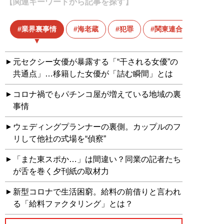
【関連キーワードから記事を探す】
業界裏事情
海老蔵
犯罪
関東連合
元セクシー女優が暴露する「“干される女優”の
共通点」…移籍した女優が「詰む瞬間」とは
コロナ禍でもパチンコ屋が増えている地域の裏
事情
ウェディングプランナーの裏側。カップルのフ
リして他社の式場を“偵察”
「また東スポか…」は間違い？同業の記者たち
が舌を巻く夕刊紙の取材力
新型コロナで生活困窮。給料の前借りと言われ
る「給料ファクタリング」とは？