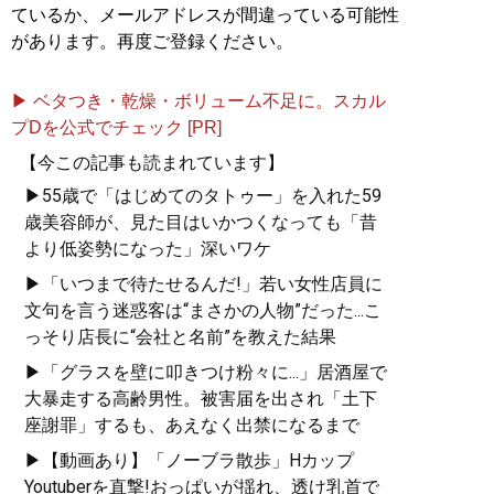
ているか、メールアドレスが間違っている可能性
があります。再度ご登録ください。
▶ ベタつき・乾燥・ボリューム不足に。スカル
プDを公式でチェック [PR]
【今この記事も読まれています】
▶55歳で「はじめてのタトゥー」を入れた59
歳美容師が、見た目はいかつくなっても「昔
より低姿勢になった」深いワケ
▶「いつまで待たせるんだ!」若い女性店員に
文句を言う迷惑客は“まさかの人物”だった...こ
っそり店長に“会社と名前”を教えた結果
▶「グラスを壁に叩きつけ粉々に...」居酒屋で
大暴走する高齢男性。被害届を出され「土下
座謝罪」するも、あえなく出禁になるまで
▶【動画あり】「ノーブラ散歩」Hカップ
Youtuberを直撃!おっぱいが揺れ、透け乳首で