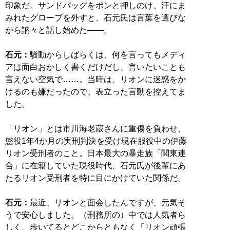
印象だ。サンドバッグをポンと押しのけ、汗にま
みれたグローブを外すと、石元氏は言葉を選びな
がら訥々と話し始めた――。
石元：
騒動からしばらくは、何を言ってもメディ
アは面白おかしく書くだけだし、言いたいことも
言えない空気で……。当時は、リオンに迷惑をか
けるのも嫌だったので、表立った言動を控えてま
した。
「リオン」とは市川海老蔵さんに重傷を負わせ、
懲役1年4か月の実刑判決を受け現在服役中の伊藤
リオン受刑者のこと。日本最大の暴走族「関東連
合」に在籍していた現役時代、石元氏が後輩にあ
たるリオン受刑者を特に目にかけていた関係だ。
石元：
最近、リオンと面会したんですが、元気そ
うで安心しました。（刑務所の）中では人気者ら
しく、歩いてるとどこからともなく「リオン頑張