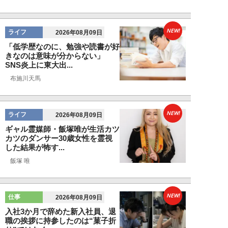
NEW!
ライフ
2026年08月09日
「低学歴なのに、勉強や読書が好
きなのは意味が分からない」
SNS炎上に東大出...
布施川天馬
NEW!
ライフ
2026年08月09日
ギャル霊媒師・飯塚唯が生活カツ
カツのダンサー30歳女性を霊視
した結果が怖す...
飯塚 唯
NEW!
仕事
2026年08月09日
入社3か月で辞めた新入社員、退
職の挨拶に持参したのは“菓子折