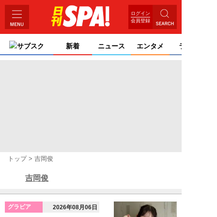
ログイン
会員登録
サブスク
新着
ニュース
エンタメ
ライフ
トップ
吉岡俊
吉岡俊
グラビア
2026年08月06日