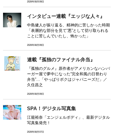
2026年08月09日
インタビュー連載『エッジな人々』
中島健人が振り返る、精神的に苦しかった時期
「表層的な部分を見て“悪”として切り取られる
ことに苦しんでいたし、怖かった」
2026年08月09日
連載『孤独のファイナル弁当』
『孤独のグルメ』原作者がアメリカンなハンバ
ーガー屋で夢中になった“完全和風の日替わり
弁当”…「やっぱりボクはジャパニーズだ」／
久住昌之
2026年08月09日
SPA！デジタル写真集
江籠裕奈「エンジェルボディ」、最新デジタル
写真集発売！
2026年08月07日