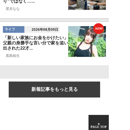
り”ではなく…...
星谷なな
NEW!
ライフ
2026年08月09日
「新しい家族にお金をかけたい」
父親の身勝手な言い分で家を追い
出された22才...
黒島暁生
新着記事をもっと見る
▲
PAGE TOP