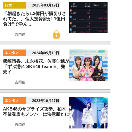
お金
2025年03月19日
「朝起きたら1.3億円が損切りさ
れてた」。個人投資家が“1億円
負け”で学ん...
吉岡俊
エンタメ
2024年05月19日
熊崎晴香、末永桜花、佐藤佳穂が
「ずぶ濡れ SKE48 Team E」発
売イ...
吉岡俊
エンタメ
2023年10月27日
AKB48のサプライズ攻勢。柏木
卒業発表もメンバーは決意新たに
吉岡俊