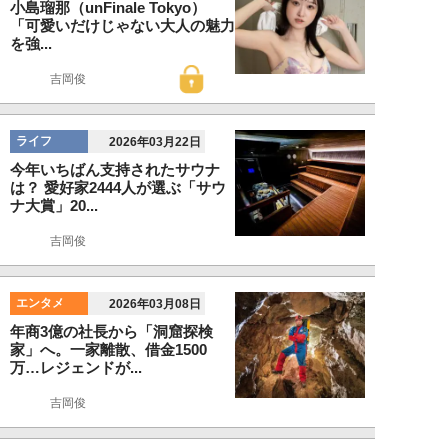
小島瑠那（unFinale Tokyo）
「可愛いだけじゃない大人の魅力
を強...
吉岡俊
ライフ
2026年03月22日
今年いちばん支持されたサウナ
は？ 愛好家2444人が選ぶ「サウ
ナ大賞」20...
吉岡俊
エンタメ
2026年03月08日
年商3億の社長から「洞窟探検
家」へ。一家離散、借金1500
万…レジェンドが...
吉岡俊