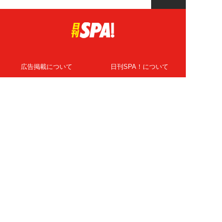
広告掲載について
日刊SPA！について
ニュース提供先
PR記事一覧
ライター・執筆者募集
プライバシーポリシー
Cookie使用について
著作権について
運営会社
記事使用について
お問い合わせ
よくある質問
扶桑社Webメディア