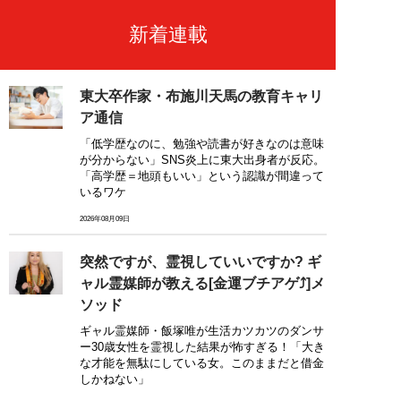
新着連載
東大卒作家・布施川天馬の教育キャリ
ア通信
「低学歴なのに、勉強や読書が好きなのは意味
が分からない」SNS炎上に東大出身者が反応。
「高学歴＝地頭もいい」という認識が間違って
いるワケ
2026年08月09日
突然ですが、霊視していいですか? ギ
ャル霊媒師が教える[金運ブチアゲ⤴]メ
ソッド
ギャル霊媒師・飯塚唯が生活カツカツのダンサ
ー30歳女性を霊視した結果が怖すぎる！「大き
な才能を無駄にしている女。このままだと借金
しかねない」