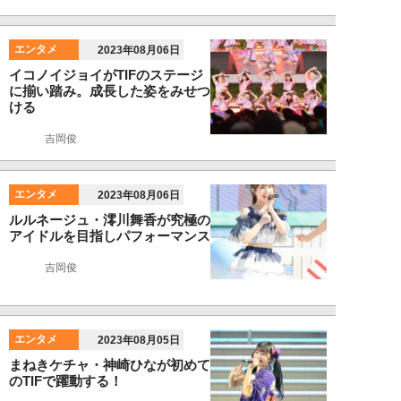
エンタメ
2023年08月06日
イコノイジョイがTIFのステージ
に揃い踏み。成長した姿をみせつ
ける
吉岡俊
エンタメ
2023年08月06日
ルルネージュ・澪川舞香が究極の
アイドルを目指しパフォーマンス
吉岡俊
エンタメ
2023年08月05日
まねきケチャ・神崎ひなが初めて
のTIFで躍動する！