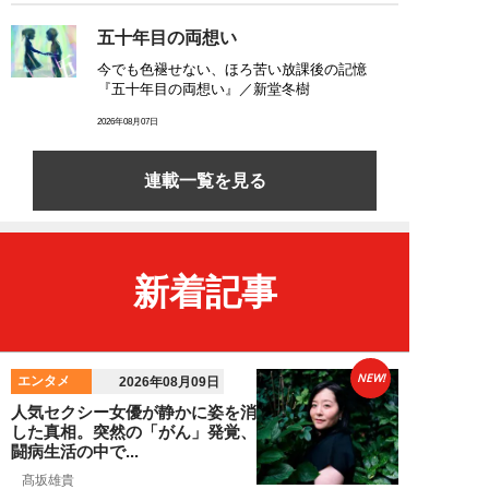
五十年目の両想い
今でも色褪せない、ほろ苦い放課後の記憶
『五十年目の両想い』／新堂冬樹
2026年08月07日
連載一覧を見る
新着記事
NEW!
エンタメ
2026年08月09日
人気セクシー女優が静かに姿を消
した真相。突然の「がん」発覚、
闘病生活の中で...
髙坂雄貴