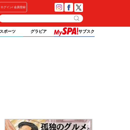
ログイン
会員登録
スポーツ
グラビア
サブスク