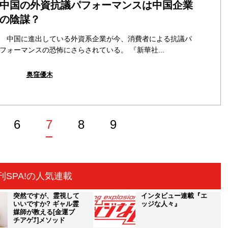
中国の外資抗議パフォーマンスは中国企業
の陰謀？
中国に進出している外資系企業が今、消費者による抗議パ
フォーマンスの恐怖にさらされている。 『新華社...
奥窪優木
6
7
8
9
刊SPA!の人気連載
突然ですが、霊視して
インタビュー連載『エ
いいですか? ギャル霊
ッジな人々』
媒師が教える[金運ブ
チアゲ⤴]メソッド