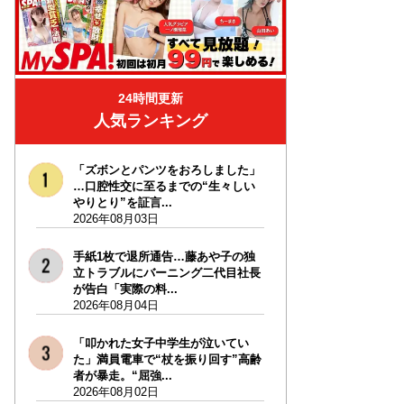
24時間更新
人気ランキング
「ズボンとパンツをおろしました」
…口腔性交に至るまでの“生々しい
やりとり”を証言...
2026年08月03日
手紙1枚で退所通告…藤あや子の独
立トラブルにバーニング二代目社長
が告白「実際の料...
2026年08月04日
「叩かれた女子中学生が泣いてい
た」満員電車で“杖を振り回す”高齢
者が暴走。“屈強...
2026年08月02日