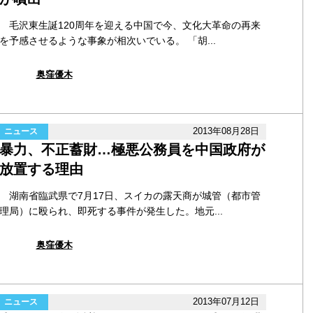
毛沢東生誕120周年を迎える中国で今、文化大革命の再来
を予感させるような事象が相次いでいる。 「胡...
奥窪優木
2013年08月28日
ニュース
暴力、不正蓄財…極悪公務員を中国政府が
放置する理由
湖南省臨武県で7月17日、スイカの露天商が城管（都市管
理局）に殴られ、即死する事件が発生した。地元...
奥窪優木
2013年07月12日
ニュース