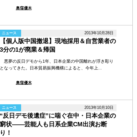
奥窪優木
2013年10月28日
ニュース
【個人版中国撤退】現地採用＆自営業者の
3分の1が廃業＆帰国
悪夢の反日デモから1年、日本企業の中国離れが浮き彫り
となってきた。日本貿易振興機構によると、今年上...
奥窪優木
2013年10月10日
ニュース
“反日デモ後遺症”に喘ぐ在中・日本企業の
窮状――芸能人も日系企業CM出演お断
り！