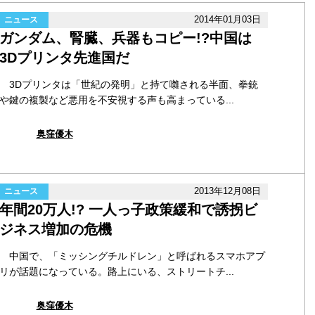
2014年01月03日
ニュース
ガンダム、腎臓、兵器もコピー!?中国は
3Dプリンタ先進国だ
3Dプリンタは「世紀の発明」と持て囃される半面、拳銃
や鍵の複製など悪用を不安視する声も高まっている...
奥窪優木
2013年12月08日
ニュース
年間20万人!? 一人っ子政策緩和で誘拐ビ
ジネス増加の危機
中国で、「ミッシングチルドレン」と呼ばれるスマホアプ
リが話題になっている。路上にいる、ストリートチ...
奥窪優木