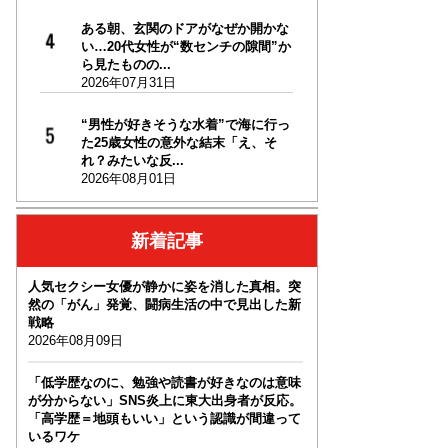
ある朝、玄関のドアがなぜか開かな
い…20代女性が“数センチの隙間”か
ら見たものの...
2026年07月31日
“男性が好きそうな水着”で海に行っ
た25歳女性の意外な結末「え、そ
れ？みたいな反...
2026年08月01日
新着記事
人気セクシー女優が静かに姿を消した真相。突
然の「がん」発覚、闘病生活の中で見出した新
戦略
2026年08月09日
「低学歴なのに、勉強や読書が好きなのは意味
が分からない」SNS炎上に東大出身者が反応。
「高学歴＝地頭もいい」という認識が間違って
いるワケ