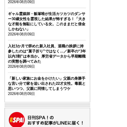
2026年08月09日
ギャル霊媒師・飯塚唯が生活カツカツのダンサ
ー30歳女性を霊視した結果が怖すぎる！「大き
な才能を無駄にしている女。このままだと借金
しかねない」
2026年08月09日
入社3か月で辞めた新入社員、退職の挨拶に持
参したのは“菓子折り”ではなく…／新卒の“3年
以内3割”は本当か。厚労省データから早期離職
の実態を調べてみた
2026年08月09日
「新しい家族にお金をかけたい」父親の身勝手
な言い分で家を追い出された22才女性。毒親と
思いつつ、父親に同情してしまうワケ
2026年08月09日