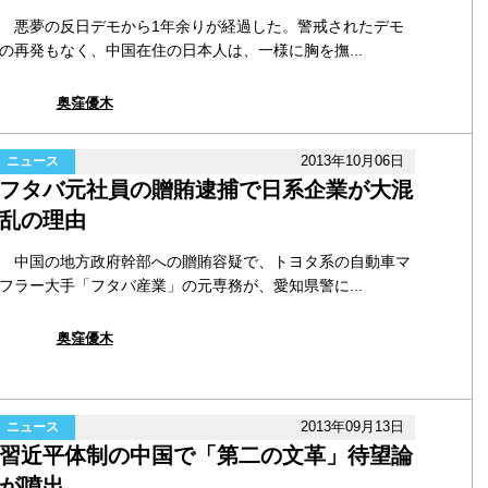
悪夢の反日デモから1年余りが経過した。警戒されたデモ
の再発もなく、中国在住の日本人は、一様に胸を撫...
奥窪優木
2013年10月06日
ニュース
フタバ元社員の贈賄逮捕で日系企業が大混
乱の理由
中国の地方政府幹部への贈賄容疑で、トヨタ系の自動車マ
フラー大手「フタバ産業」の元専務が、愛知県警に...
奥窪優木
2013年09月13日
ニュース
習近平体制の中国で「第二の文革」待望論
が噴出