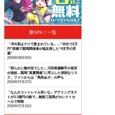
勝SPA！一覧
「JRA系はマジで恵まれている」…“30分で2万
円”投稿で競馬関係者が猛反発した“4文字の言
葉”
2026年08月03日
「明らかに熱中症でした」川田将雅騎手の発言
が波紋…競馬“真夏開催”に浮上した深刻なリス
ク。ファンからは「馬死ぬぞ」の声も
2026年07月27日
「なんかコントレイル安いな」デアリングタク
トが3.3億円の陰で…無敗三冠馬がセレクトセ
ールで明暗
2026年07月15日