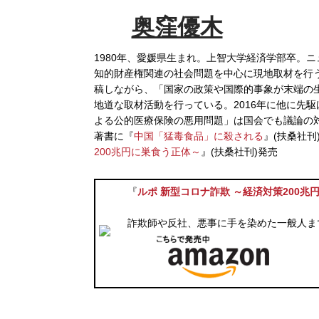
奥窪優木
1980年、愛媛県生まれ。上智大学経済学部卒。
知的財産権関連の社会問題を中心に現地取材を行う
稿しながら、「国家の政策や国際的事象が末端の
地道な取材活動を行っている。2016年に他に先駆
よる公的医療保険の悪用問題」は国会でも議論の
著書に『
中国「猛毒食品」に殺される
』(扶桑社刊
200兆円に巣食う正体～
』(扶桑社刊)発売
『
ルポ 新型コロナ詐欺 ～経済対策200兆
詐欺師や反社、悪事に手を染めた一般人ま