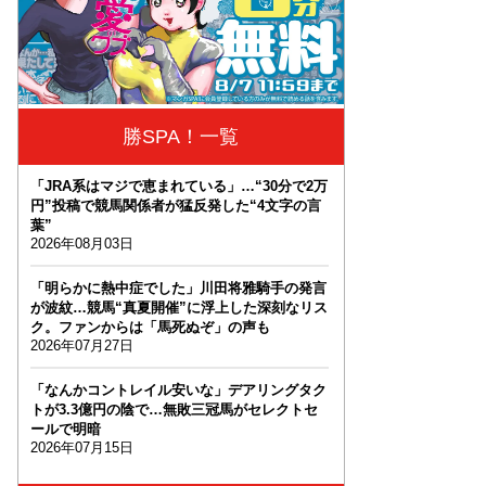
勝SPA！一覧
「JRA系はマジで恵まれている」…“30分で2万
円”投稿で競馬関係者が猛反発した“4文字の言
葉”
2026年08月03日
「明らかに熱中症でした」川田将雅騎手の発言
が波紋…競馬“真夏開催”に浮上した深刻なリス
ク。ファンからは「馬死ぬぞ」の声も
2026年07月27日
「なんかコントレイル安いな」デアリングタク
トが3.3億円の陰で…無敗三冠馬がセレクトセ
ールで明暗
2026年07月15日