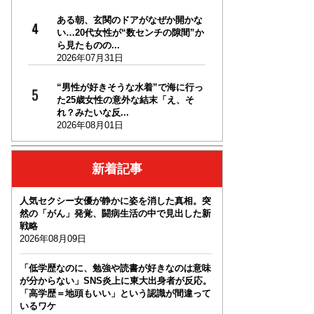
ある朝、玄関のドアがなぜか開かな
い…20代女性が“数センチの隙間”か
ら見たものの...
2026年07月31日
“男性が好きそうな水着”で海に行っ
た25歳女性の意外な結末「え、そ
れ？みたいな反...
2026年08月01日
新着記事
人気セクシー女優が静かに姿を消した真相。突
然の「がん」発覚、闘病生活の中で見出した新
戦略
2026年08月09日
「低学歴なのに、勉強や読書が好きなのは意味
が分からない」SNS炎上に東大出身者が反応。
「高学歴＝地頭もいい」という認識が間違って
いるワケ