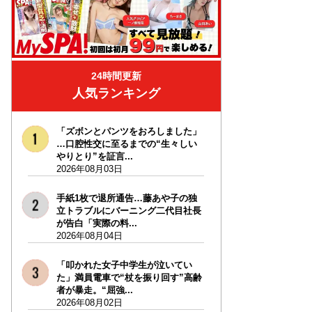
24時間更新
人気ランキング
「ズボンとパンツをおろしました」
…口腔性交に至るまでの“生々しい
やりとり”を証言...
2026年08月03日
手紙1枚で退所通告…藤あや子の独
立トラブルにバーニング二代目社長
が告白「実際の料...
2026年08月04日
「叩かれた女子中学生が泣いてい
た」満員電車で“杖を振り回す”高齢
者が暴走。“屈強...
2026年08月02日