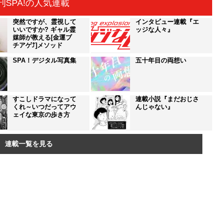
刊SPA!の人気連載
突然ですが、霊視して
インタビュー連載『エ
いいですか? ギャル霊
ッジな人々』
媒師が教える[金運ブ
チアゲ⤴]メソッド
SPA！デジタル写真集
五十年目の両想い
すこしドラマになって
連載小説『まだおじさ
くれ～いつだってアウ
んじゃない』
ェイな東京の歩き方
連載一覧を見る