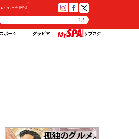
ログイン
会員登録
スポーツ
グラビア
サブスク