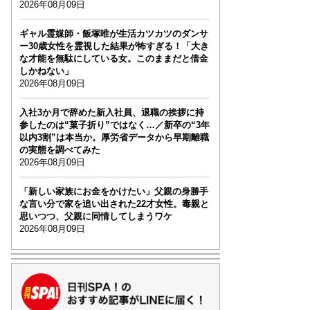
2026年08月09日
ギャル霊媒師・飯塚唯が生活カツカツのダンサ
ー30歳女性を霊視した結果が怖すぎる！「大き
な才能を無駄にしている女。このままだと借金
しかねない」
2026年08月09日
入社3か月で辞めた新入社員、退職の挨拶に持
参したのは“菓子折り”ではなく…／新卒の“3年
以内3割”は本当か。厚労省データから早期離職
の実態を調べてみた
2026年08月09日
「新しい家族にお金をかけたい」父親の身勝手
な言い分で家を追い出された22才女性。毒親と
思いつつ、父親に同情してしまうワケ
2026年08月09日