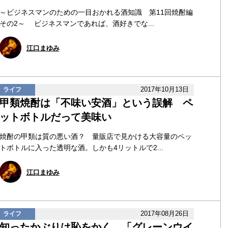
～ビジネスマンのための一目おかれる酒知識 第11回焼酎編
その2～ ビジネスマンであれば、酒好きでな...
江口まゆみ
2017年10月13日
ライフ
甲類焼酎は「不味い安酒」という誤解 ペ
ットボトルだって美味い
焼酎の甲類は質の悪い酒？ 量販店で見かける大容量のペッ
トボトルに入った透明な酒。しかも4リットルで2...
江口まゆみ
2017年08月26日
ライフ
知ったかぶりは恥をかく…「グレーンウイ