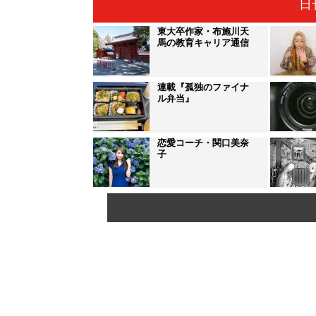
日
東大卒作家・布施川天
馬の教育キャリア通信
連載『孤独のファイナ
ル弁当』
恋愛コーチ・関口美奈
子