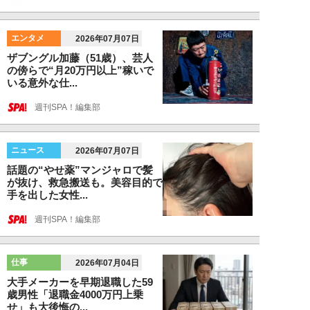
エンタメ
2026年07月07日
ザブングル加藤（51歳）、芸人
の傍らで“月20万円以上”稼いで
いる意外な仕...
週刊SPA！編集部
ニュース
2026年07月07日
話題の“やせ薬”マンジャロで髪
が抜け、救急搬送も。美容目的で
手を出した女性...
週刊SPA！編集部
仕事
2026年07月04日
大手メーカーを早期退職した59
歳男性「退職金4000万円上乗
せ」も大後悔の...