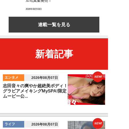
ル写真集発売！
2026年08月03日
連載一覧を見る
新着記事
NEW!
エンタメ
2026年08月07日
志田音々の爽やか超絶美ボディ！
グラビアメイキングMySPA!限定
ムービー公...
NEW!
ライフ
2026年08月07日