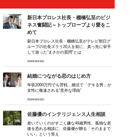
新日本プロレス社長・棚橋弘至のビジ
ネス奮闘記～トップロープより愛をこ
めて
新日本プロレス社長・棚橋弘至がテレビ朝日グ
ループの社長ズラリ20人を前に、真っ先に挙手
して放った“まさかの質問”とは
2026年08月06日
結婚につながる恋のはじめ方
年収2000万円でも苦戦…婚活で「デキる男」が
女性に敬遠される“意外な理由”
2026年08月06日
佐藤優のインテリジェンス人生相談
老いていくのがすごく嫌な49歳男性。孤独な老
後を恐れる相談に、佐藤優が贈る「そのままで
いい」という答え