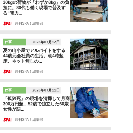
30kgの荷物が「わずか3kg」の負
担に。80代も働く現場で普及す
る“電力...
週刊SPA！編集部
仕事
2026年07月12日
夏の山小屋でアルバイトをする
44歳元会社員の生活。朝4時起
床、ネット無しの...
週刊SPA！編集部
仕事
2026年07月11日
「孤独死」の現場を清掃して月商
300万円超…52歳で独立した60歳
女性が語...
週刊SPA！編集部