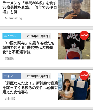
ラーメンを「年間800杯」を食す
35歳男性を直撃。「9年で35キロ
増」も健...
Mr.tsubaking
NEW!
ニュース
2026年08月07日
「中国の関与」を疑う若者たち…
韓国で起きる“世代交代の右傾
化”と不正選挙抗...
安宿緑
NEW!
ライフ
2026年08月07日
「邪魔なんだよ！」新幹線で座席
を蹴ってくる後ろの男性…恐怖に
震えた女性客を...
chimi86