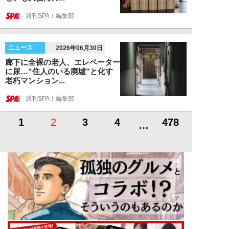
週刊SPA！編集部
ニュース
2026年06月30日
廊下に全裸の老人、エレベーター
に尿…“住人のいる廃墟”と化す
老朽マンション...
週刊SPA！編集部
1
2
3
4
478
…