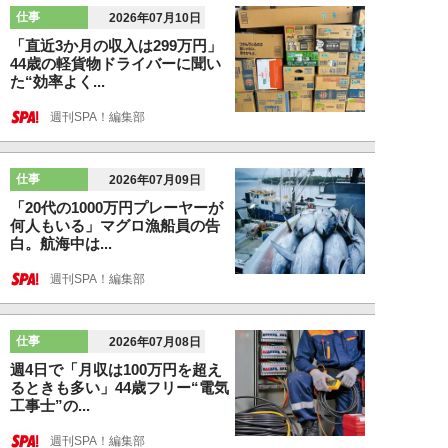
仕事
2026年07月10日
「直近3か月の収入は299万円」
44歳の軽貨物ドライバーに聞い
た“効率よく...
週刊SPA！編集部
仕事
2026年07月09日
「20代の1000万円プレーヤーが
何人もいる」マグロ漁船員の告
白。航海中は...
週刊SPA！編集部
仕事
2026年07月08日
週4日で「月収は100万円を超え
るときも多い」44歳フリー“電気
工事士”の...
週刊SPA！編集部