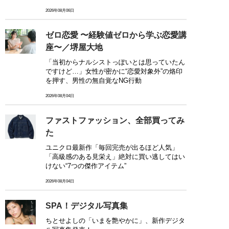
2026年08月06日
ゼロ恋愛 〜経験値ゼロから学ぶ恋愛講
座〜／堺屋大地
「当初からナルシストっぽいとは思っていたん
ですけど…」女性が密かに“恋愛対象外”の烙印
を押す、男性の無自覚なNG行動
2026年08月04日
ファストファッション、全部買ってみ
た
ユニクロ最新作「毎回完売が出るほど人気」
「高級感のある見栄え」絶対に買い逃してはい
けない“7つの傑作アイテム”
2026年08月04日
SPA！デジタル写真集
ちとせよしの「いまを艶やかに」、新作デジタ