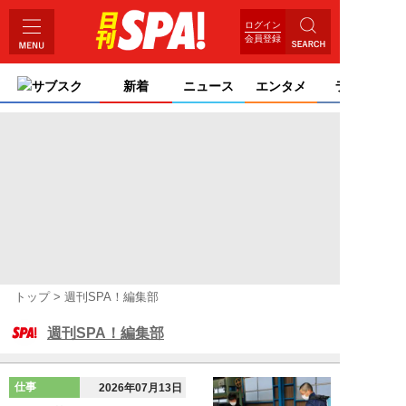
ログイン
会員登録
サブスク
新着
ニュース
エンタメ
ライフ
トップ
週刊SPA！編集部
週刊SPA！編集部
仕事
2026年07月13日