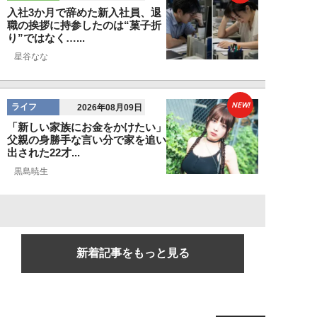
入社3か月で辞めた新入社員、退
職の挨拶に持参したのは“菓子折
り”ではなく…...
星谷なな
NEW!
ライフ
2026年08月09日
「新しい家族にお金をかけたい」
父親の身勝手な言い分で家を追い
出された22才...
黒島暁生
新着記事をもっと見る