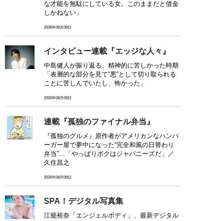
な才能を無駄にしている女。このままだと借金
しかねない」
2026年08月09日
インタビュー連載『エッジな人々』
中島健人が振り返る、精神的に苦しかった時期
「表層的な部分を見て“悪”として切り取られる
ことに苦しんでいたし、怖かった」
2026年08月09日
連載『孤独のファイナル弁当』
『孤独のグルメ』原作者がアメリカンなハンバ
ーガー屋で夢中になった“完全和風の日替わり
弁当”…「やっぱりボクはジャパニーズだ」／
久住昌之
2026年08月09日
SPA！デジタル写真集
江籠裕奈「エンジェルボディ」、最新デジタル