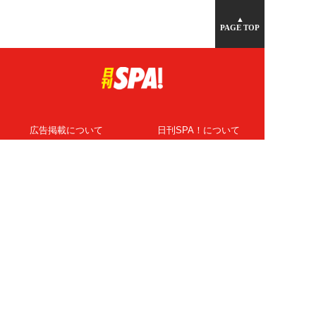
▲
PAGE TOP
広告掲載について
日刊SPA！について
ニュース提供先
PR記事一覧
ライター・執筆者募集
プライバシーポリシー
Cookie使用について
著作権について
運営会社
記事使用について
お問い合わせ
よくある質問