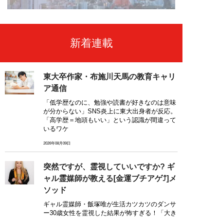
新着連載
東大卒作家・布施川天馬の教育キャリ
ア通信
「低学歴なのに、勉強や読書が好きなのは意味
が分からない」SNS炎上に東大出身者が反応。
「高学歴＝地頭もいい」という認識が間違って
いるワケ
2026年08月09日
突然ですが、霊視していいですか? ギ
ャル霊媒師が教える[金運ブチアゲ⤴]メ
ソッド
ギャル霊媒師・飯塚唯が生活カツカツのダンサ
ー30歳女性を霊視した結果が怖すぎる！「大き