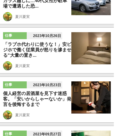
ガラス越しに…40代女性が駐車
場で遭遇した恐...
夏川夏実
仕事
2023年10月26日
「ラブホ代わりに使うな！」安ビ
ジホで働く従業員が怒りを滲ませ
る“大量の置き...
夏川夏実
仕事
2023年10月23日
個人経営の居酒屋を見下す迷惑
客。「安いからしゃーないか」発
言を後悔するまで
夏川夏実
仕事
2023年09月27日