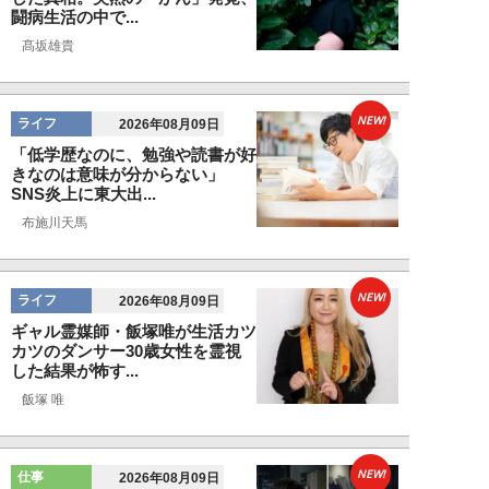
闘病生活の中で...
髙坂雄貴
NEW!
ライフ
2026年08月09日
「低学歴なのに、勉強や読書が好
きなのは意味が分からない」
SNS炎上に東大出...
布施川天馬
NEW!
ライフ
2026年08月09日
ギャル霊媒師・飯塚唯が生活カツ
カツのダンサー30歳女性を霊視
した結果が怖す...
飯塚 唯
NEW!
仕事
2026年08月09日