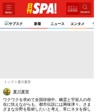
ログイン
会員登録
サブスク
新着
ニュース
エンタメ
ライフ
トップ
夏川夏実
夏川夏実
ワクワクを求めて全国徘徊中。幽霊と宇宙人の存
在に怯えながらも、都市伝説には興味津々。さま
ざまな分野を取材したいと考え、常にネタを探し