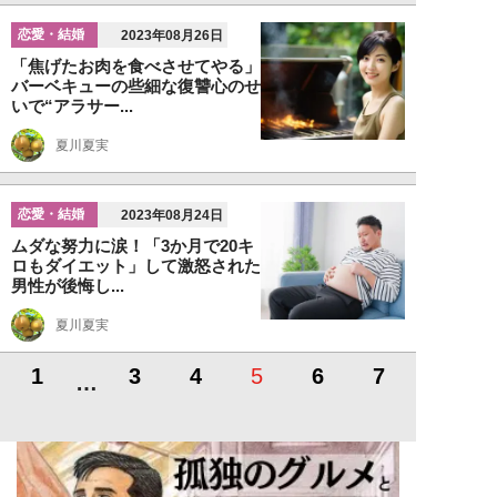
恋愛・結婚
2023年08月26日
「焦げたお肉を食べさせてやる」
バーベキューの些細な復讐心のせ
いで“アラサー...
夏川夏実
恋愛・結婚
2023年08月24日
ムダな努力に涙！「3か月で20キ
ロもダイエット」して激怒された
男性が後悔し...
夏川夏実
1
3
4
5
6
7
…