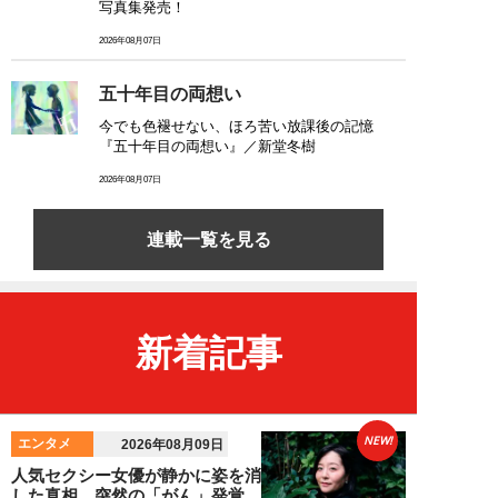
写真集発売！
2026年08月07日
五十年目の両想い
今でも色褪せない、ほろ苦い放課後の記憶
『五十年目の両想い』／新堂冬樹
2026年08月07日
連載一覧を見る
新着記事
NEW!
エンタメ
2026年08月09日
人気セクシー女優が静かに姿を消
した真相。突然の「がん」発覚、