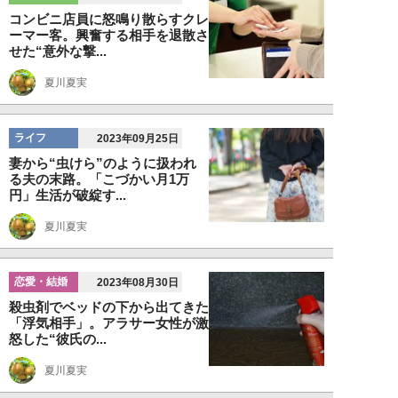
コンビニ店員に怒鳴り散らすクレ
ーマー客。興奮する相手を退散さ
せた“意外な撃...
夏川夏実
ライフ
2023年09月25日
妻から“虫けら”のように扱われ
る夫の末路。「こづかい月1万
円」生活が破綻す...
夏川夏実
恋愛・結婚
2023年08月30日
殺虫剤でベッドの下から出てきた
「浮気相手」。アラサー女性が激
怒した“彼氏の...
夏川夏実