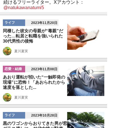
続けるフリーライター。Xアカウント：
@natukawanatumi5
ライフ
2023年11月20日
同棲した彼女の母親が“毒親”だ
った…転居と転職を強いられた
30代男性の後悔
夏川夏実
恋愛・結婚
2023年11月08日
あおり運転が招いた“一触即発の
現場”に恐怖！「あおられたから
速度を落とした...
夏川夏実
ライフ
2023年10月28日
黒のワゴンからおりてきた男が窓