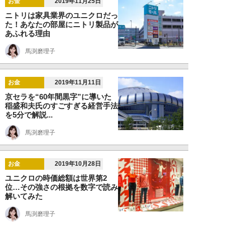
お金
2019年11月25日
ニトリは家具業界のユニクロだっ
た！あなたの部屋にニトリ製品が
あふれる理由
馬渕磨理子
お金
2019年11月11日
京セラを“60年間黒字”に導いた
稲盛和夫氏のすごすぎる経営手法
を5分で解説...
馬渕磨理子
お金
2019年10月28日
ユニクロの時価総額は世界第2
位…その強さの根拠を数字で読み
解いてみた
馬渕磨理子