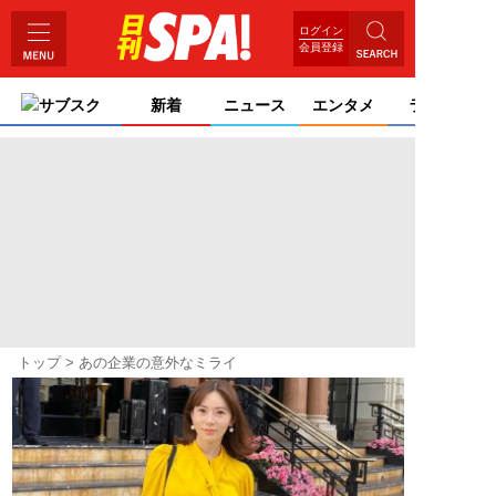
ログイン
会員登録
サブスク
新着
ニュース
エンタメ
ライフ
トップ
あの企業の意外なミライ