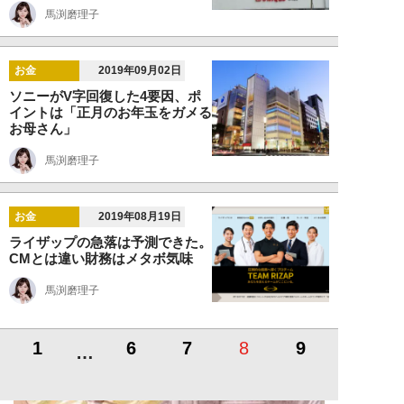
馬渕磨理子
お金
2019年09月02日
ソニーがV字回復した4要因、ポ
イントは「正月のお年玉をガメる
お母さん」
馬渕磨理子
お金
2019年08月19日
ライザップの急落は予測できた。
CMとは違い財務はメタボ気味
馬渕磨理子
1
6
7
8
9
…