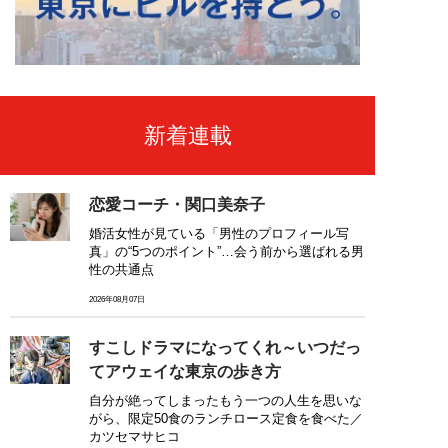
新着連載
恋愛コーチ・関口美奈子
婚活女性が見ている「男性のプロフィール写
真」の“5つのポイント”…会う前から選ばれる男
性の共通点
2026年08月07日
すこしドラマになってくれ～いつだっ
てアウェイな東京の歩き方
自分が絶ってしまったもう一つの人生を思いな
がら、限定50食のランチロース定食を食べた／
カツセマサヒコ