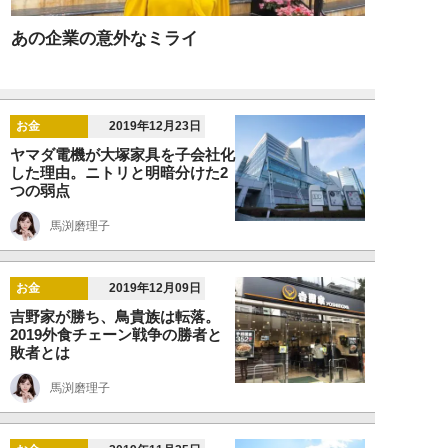
あの企業の意外なミライ
お金
2019年12月23日
ヤマダ電機が大塚家具を子会社化
した理由。ニトリと明暗分けた2
つの弱点
馬渕磨理子
お金
2019年12月09日
吉野家が勝ち、鳥貴族は転落。
2019外食チェーン戦争の勝者と
敗者とは
馬渕磨理子