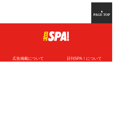
▲
PAGE TOP
広告掲載について
日刊SPA！について
ニュース提供先
PR記事一覧
ライター・執筆者募集
プライバシーポリシー
Cookie使用について
著作権について
運営会社
記事使用について
お問い合わせ
よくある質問