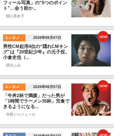
フィール写真」の“5つのポイン
ト”…会う前か...
関口美奈子
NEW!
エンタメ
2026年08月07日
男性CM起用4位の“隠れCMキン
グ”は『20世紀少年』の元子役。
小倉史也（...
望月ふみ
NEW!
エンタメ
2026年08月07日
「牛丼2杯で満腹」だった男が
「1時間でラーメン35杯」完食で
きるようになる...
寺西ジャジューカ
NEW!
ライフ