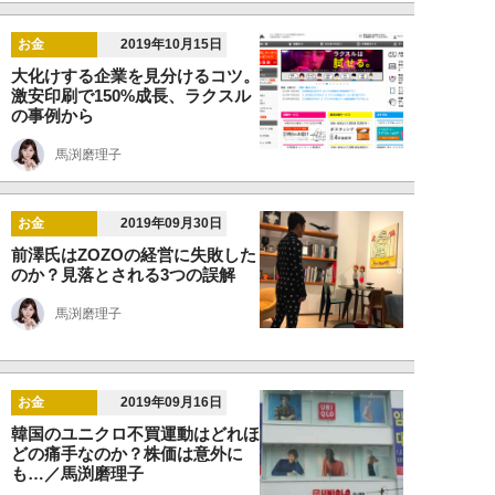
お金
2019年10月15日
大化けする企業を見分けるコツ。
激安印刷で150%成長、ラクスル
の事例から
馬渕磨理子
お金
2019年09月30日
前澤氏はZOZOの経営に失敗した
のか？見落とされる3つの誤解
馬渕磨理子
お金
2019年09月16日
韓国のユニクロ不買運動はどれほ
どの痛手なのか？株価は意外に
も…／馬渕磨理子