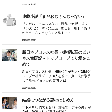
2026年08月07日
連載小説『まだおじさんじゃない』
『まだおじさんじゃない』現代中年 惑いまく
り小説【第十章・第三話 堅山賢一編】「あり
がとう、さようなら」／鳥トマト
2026年08月07日
新日本プロレス社長・棚橋弘至のビジ
ネス奮闘記～トップロープより愛をこ
めて
新日本プロレス社長・棚橋弘至がテレビ朝日グ
ループの社長ズラリ20人を前に、真っ先に挙手
して放った“まさかの質問”とは
2026年08月06日
結婚につながる恋のはじめ方
年収2000万円でも苦戦…婚活で「デキる男」が
女性に敬遠される“意外な理由”