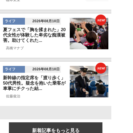
NEW!
ライフ
2026年08月10日
夏フェスで「胸を揉まれた」20
代女性が体験した卑劣な痴漢被
害。助けてくれた...
高橋マナブ
NEW!
ライフ
2026年08月10日
新幹線の指定席を「渡り歩く」
50代男性。疑念を抱いた乗客が
車掌にチクった結...
佐藤俊治
新着記事をもっと見る