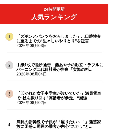
24時間更新
人気ランキング
「ズボンとパンツをおろしました」…口腔性交
に至るまでの“生々しいやりとり”を証言...
2026年08月03日
手紙1枚で退所通告…藤あや子の独立トラブルに
バーニング二代目社長が告白「実際の料...
2026年08月04日
「叩かれた女子中学生が泣いていた」満員電車
で“杖を振り回す”高齢者が暴走。“屈強...
2026年08月02日
満員の新幹線で子供が「座りたい～！」迷惑家
族に困惑…周囲の乗客が内心“スカッ”と...