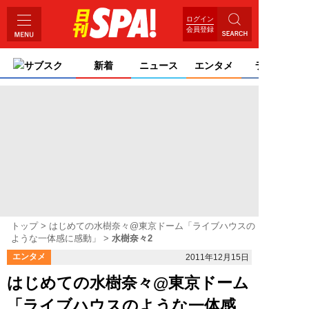
ログイン
会員登録
サブスク
新着
ニュース
エンタメ
ライフ
トップ
はじめての水樹奈々@東京ドーム「ライブハウスの
ような一体感に感動」
水樹奈々2
エンタメ
2011年12月15日
はじめての水樹奈々@東京ドーム
「ライブハウスのような一体感