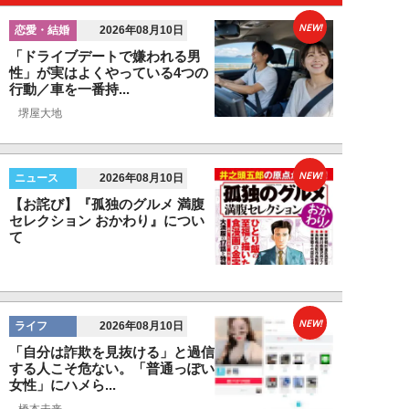
NEW!
恋愛・結婚
2026年08月10日
「ドライブデートで嫌われる男
性」が実はよくやっている4つの
行動／車を一番持...
堺屋大地
NEW!
ニュース
2026年08月10日
【お詫び】『孤独のグルメ 満腹
セレクション おかわり』につい
て
NEW!
ライフ
2026年08月10日
「自分は詐欺を見抜ける」と過信
する人こそ危ない。「普通っぽい
女性」にハメら...
橋本未来