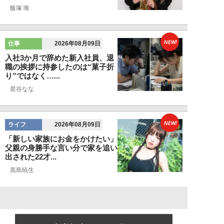
飯塚 唯
NEW!
仕事
2026年08月09日
入社3か月で辞めた新入社員、退
職の挨拶に持参したのは“菓子折
り”ではなく…...
星谷なな
NEW!
ライフ
2026年08月09日
「新しい家族にお金をかけたい」
父親の身勝手な言い分で家を追い
出された22才...
黒島暁生