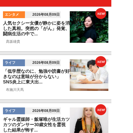
NEW!
エンタメ
2026年08月09日
人気セクシー女優が静かに姿を消
した真相。突然の「がん」発覚、
闘病生活の中で...
髙坂雄貴
NEW!
ライフ
2026年08月09日
「低学歴なのに、勉強や読書が好
きなのは意味が分からない」
SNS炎上に東大出...
布施川天馬
NEW!
ライフ
2026年08月09日
ギャル霊媒師・飯塚唯が生活カツ
カツのダンサー30歳女性を霊視
した結果が怖す...