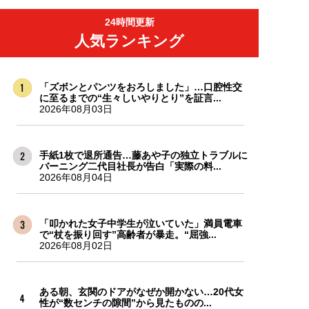
24時間更新
人気ランキング
「ズボンとパンツをおろしました」…口腔性交
に至るまでの“生々しいやりとり”を証言...
2026年08月03日
手紙1枚で退所通告…藤あや子の独立トラブルに
バーニング二代目社長が告白「実際の料...
2026年08月04日
「叩かれた女子中学生が泣いていた」満員電車
で“杖を振り回す”高齢者が暴走。“屈強...
2026年08月02日
ある朝、玄関のドアがなぜか開かない…20代女
性が“数センチの隙間”から見たものの...