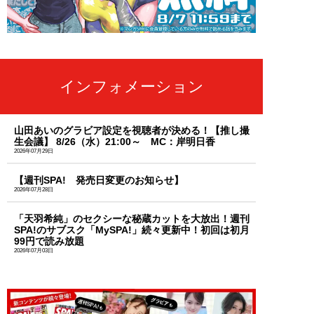
インフォメーション
山田あいのグラビア設定を視聴者が決める！【推し撮
生会議】 8/26（水）21:00～ MC：岸明日香
2026年07月29日
【週刊SPA! 発売日変更のお知らせ】
2026年07月28日
「天羽希純」のセクシーな秘蔵カットを大放出！週刊
SPA!のサブスク「MySPA!」続々更新中！初回は初月
99円で読み放題
2026年07月03日