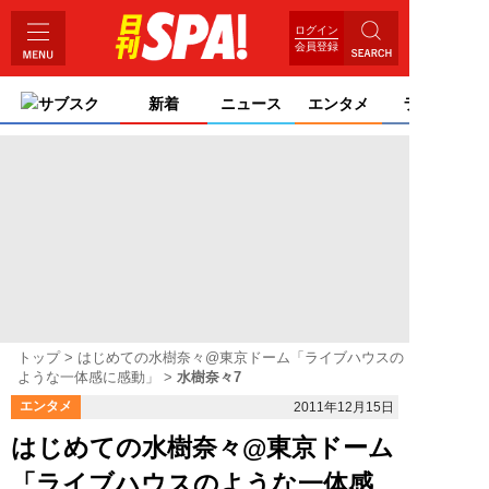
ログイン
会員登録
サブスク
新着
ニュース
エンタメ
ライフ
トップ
はじめての水樹奈々@東京ドーム「ライブハウスの
ような一体感に感動」
水樹奈々7
エンタメ
2011年12月15日
はじめての水樹奈々@東京ドーム
「ライブハウスのような一体感