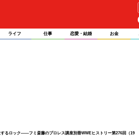
ライフ
仕事
恋愛・結婚
お金
するロック――フミ斎藤のプロレス講座別冊WWEヒストリー第276回（19