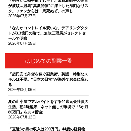
「明らかに熱中症でした」川田将雅騎手の発言
が波紋…競馬“真夏開催”に浮上した深刻なリス
ク。ファンからは「馬死ぬぞ」の声も
2026年07月27日
「なんかコントレイル安いな」デアリングタク
トが3.3億円の陰で…無敗三冠馬がセレクトセ
ールで明暗
2026年07月15日
はじめての副業一覧
「超円安で外貨を稼ぐ副業術」英語・特別なス
キルは不要。“日本の日常”が海外でお金に変わ
る
2026年08月06日
夏の山小屋でアルバイトをする44歳元会社員の
生活。朝4時起床、ネット無しの環境で「3か月
80万円」を丸々貯金
2026年07月12日
「直近3か月の収入は299万円」44歳の軽貨物