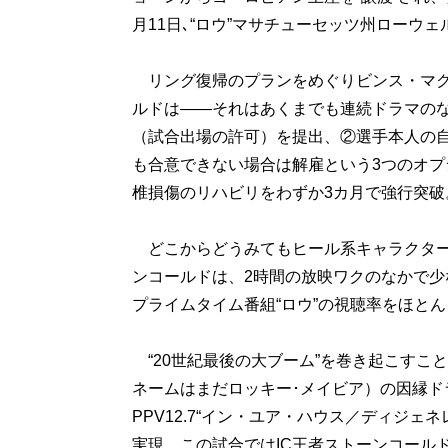
月11日､“ロウ”マサチューセッツ州ローウェ
リング復帰のプランをめぐりビンス・マク
ルドは――それはあくまでも連続ドラマの
（試合出場の許可）を提出、②選手本人の
も合意できない場合は解雇という3つのオプ
椎損傷のリハビリをわずか3カ月で強行突破
どこからどうみてもヒール系キャラクター
ンコールドは、2時間の放映ワクのなかで少な
プライムタイム番組“ロウ”の視聴率をほと
“20世紀最後の大ブーム”を巻き起こすこ
ネームはまだロッキー･メイビア）の因縁ド
PPV12.7“イン・ユア・ハウス／ディジ
実現。この試合ではIC王者ストーンコール