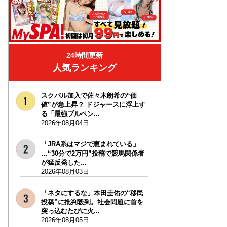
24時間更新
人気ランキング
スクバル加入で佐々木朗希の“価
値”が急上昇？ ドジャースに浮上す
る「最強ブルペン...
2026年08月04日
「JRA系はマジで恵まれている」
…“30分で2万円”投稿で競馬関係者
が猛反発した...
2026年08月03日
「ネタにするな」本田圭佑の“移民
投稿”に批判殺到。社会問題に首を
突っ込むたびに火...
2026年08月05日