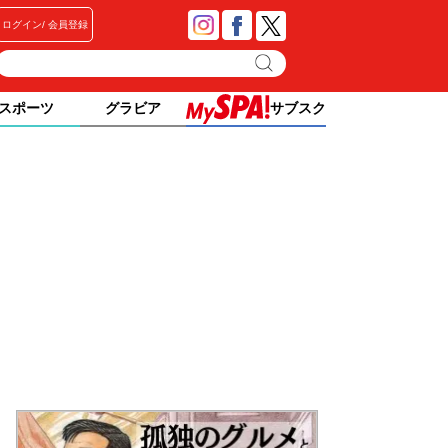
ログイン
会員登録
スポーツ
グラビア
サブスク