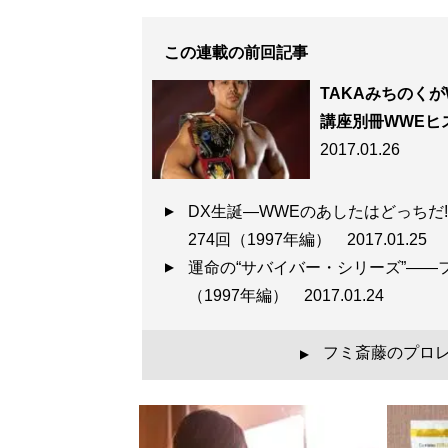
この連載の前回記事
TAKAみちのく
講座別冊WWEヒス
2017.01.26
DX生誕―WWEのあしたはどっちだ
274回（1997年編）
2017.01.25
運命の“サバイバー・シリーズ”――
（1997年編）
2017.01.24
フミ斎藤のプロ
▲