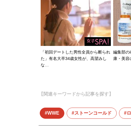
「初回デートした男性全員から断られ
編集部のi
た」有名大卒34歳女性が、高望みし
康・美容
な…
【関連キーワードから記事を探す】
WWE
ストーンコールド