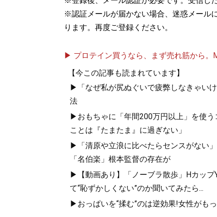
※登録後、メール認証が必要です。受信し
※認証メールが届かない場合、迷惑メール
ります。再度ご登録ください。
▶ プロテイン買うなら、まず売れ筋から。Mypr
【今この記事も読まれています】
▶「なぜ私が尻ぬぐいで疲弊しなきゃいけな
法
▶おもちゃに「年間200万円以上」を使う
ことは『たまたま』に過ぎない」
▶「清原や立浪に比べたらセンスがない」
「名伯楽」根本監督の存在が
▶【動画あり】「ノーブラ散歩」HカップYo
て“恥ずかしくない”のか聞いてみたら...
▶おっぱいを“揉む”のは逆効果!女性がも