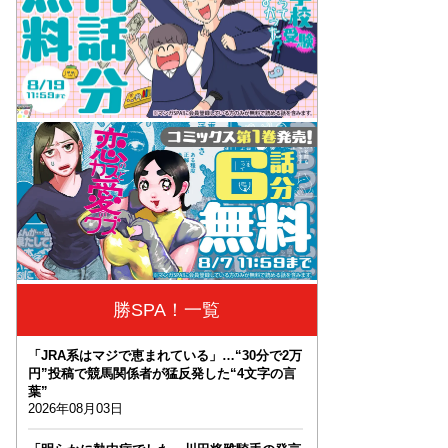
勝SPA！一覧
「JRA系はマジで恵まれている」…“30分で2万
円”投稿で競馬関係者が猛反発した“4文字の言
葉”
2026年08月03日