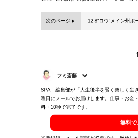
次のページ
12.8“ロウ”メイン州
フミ斎藤
SPA！編集部が「人生後半を賢く楽しく生
記事一覧へ
曜日にメールでお届けします。仕事・お金
料・10秒で完了です。
無料で