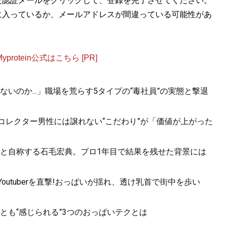
た認証メールをクリックして、登録を完了させてください。
に入っているか、メールアドレスが間違っている可能性があ
otein公式はこちら [PR]
いのか...」職場を荒らす5タイプの“毒社員”の実態と撃退
コレクター男性には譲れない“こだわり”が「価値が上がった
と自称する石毛宏典。プロ1年目で結果を残せた背景には
utuberを直撃!おっぱいが揺れ、透け乳首で街中を歩い
っとも“感じられる”3つのおっぱいテクとは