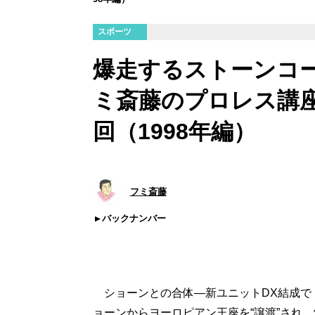
スポーツ
爆走するストーンコ
ミ斎藤のプロレス講座
回（1998年編）
フミ斎藤
バックナンバー
ショーンとの合体―新ユニットDX結成で
ョーンからヨーロピアン王座を“譲渡”され、