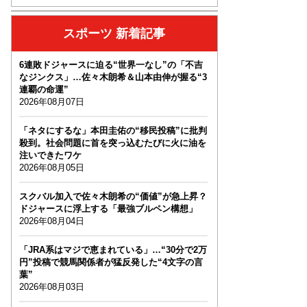
スポーツ 新着記事
6連敗ドジャースに迫る“世界一なし”の「不吉
なジンクス」…佐々木朗希＆山本由伸が握る“3
連覇の命運”
2026年08月07日
「ネタにするな」本田圭佑の“移民投稿”に批判
殺到。社会問題に首を突っ込むたびに火に油を
注いできたワケ
2026年08月05日
スクバル加入で佐々木朗希の“価値”が急上昇？
ドジャースに浮上する「最強ブルペン構想」
2026年08月04日
「JRA系はマジで恵まれている」…“30分で2万
円”投稿で競馬関係者が猛反発した“4文字の言
葉”
2026年08月03日