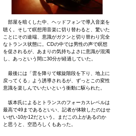
部屋を暗くした中、ヘッドフォンで導入音楽を
聴く。そして瞑想用音楽に切り替わると、驚いた
ことにその途端、意識がガクンと切り替わり完全
なトランス状態に。CDの中では男性の声で瞑想
を促されるが、あまりの気持ちよさに意識が混濁
し、あっという間に30分が経過していた。
最後には「雲を降りて螺旋階段を下り、地上に
戻ってくる」よう誘導されるが、ずっとこの変性
意識を楽しんでいたいという衝動に駆られた。
坂本氏によるとトランスのフォーカスレベルは
最高で49まであるといい、記者が体験したのはせ
いぜい10か12だという。まだこの上があるのか
と思うと、空恐ろしくもあった。