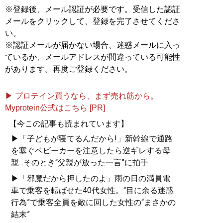
※登録後、メール認証が必要です。受信した認証
メールをクリックして、登録を完了させてくださ
い。
※認証メールが届かない場合、迷惑メールに入っ
ているか、メールアドレスが間違っている可能性
があります。再度ご登録ください。
▶ プロテイン買うなら、まず売れ筋から。
Myprotein公式はこちら [PR]
【今この記事も読まれています】
▶「子どもが寝てるんだから!」新幹線で通路
を塞ぐベビーカーを注意したら逆ギレする母
親...そのとき“父親が放った一言”に拍手
▶「邪魔だから押したのよ」雨の日の満員電
車で乗客を転ばせた40代女性。“目に余る迷惑
行為”で乗客全員を敵に回した女性の“まさかの
結末”