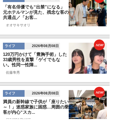
「有名俳優でも“出禁”になる」
元ホテルマンが見た、残念な客の
共通点／「お客...
オオサキサオリ
NEW!
ライフ
2026年08月08日
120万円かけて「豊胸手術」した
33歳男性を直撃「ゲイでもな
い。性同一性障...
佐藤隼秀
NEW!
ライフ
2026年08月08日
満員の新幹線で子供が「座りたい
～！」迷惑家族に困惑…周囲の乗
客が内心“スカ...
日刊SPA!取材班