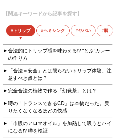
【関連キーワードから記事を探す】
トリップ
ヘミシンク
ヤバい
脳
脳内麻
合法的にトリップ感を味わえる!? “とぶ”カレー
の作り方
「合法＝安全」とは限らないトリップ体験。注
意すべき点とは？
完全合法の植物で作る「幻覚茶」とは？
噂の「トランスできるCD」は本物だった。戻
りたくなくなるほどの快感
「市販のアロマオイル」を加熱して吸うとハイ
になる!? 噂を検証