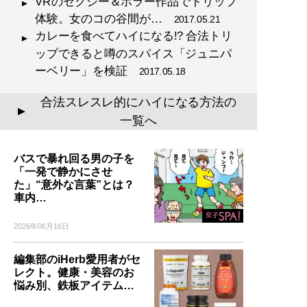
VRのセクシー＆ホラー作品でトリップ
体験。女のコの谷間が…
2017.05.21
カレーを食べてハイになる!? 合法トリ
ップできると噂のスパイス「ジュニパ
ーベリー」を検証
2017.05.18
合法スレスレ的にハイになる方法の
▲
一覧へ
バスで暴れ回る男の子を
「一発で静かにさせ
た」“意外な言葉”とは？
車内…
2026年06月16日
編集部のiHerb愛用者がセ
レクト。健康・美容のお
悩み別、鉄板アイテム…