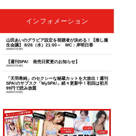
インフォメーション
山田あいのグラビア設定を視聴者が決める！【推し撮
生会議】 8/26（水）21:00～ MC：岸明日香
2026年07月29日
【週刊SPA! 発売日変更のお知らせ】
2026年07月28日
「天羽希純」のセクシーな秘蔵カットを大放出！週刊
SPA!のサブスク「MySPA!」続々更新中！初回は初月
99円で読み放題
2026年07月03日