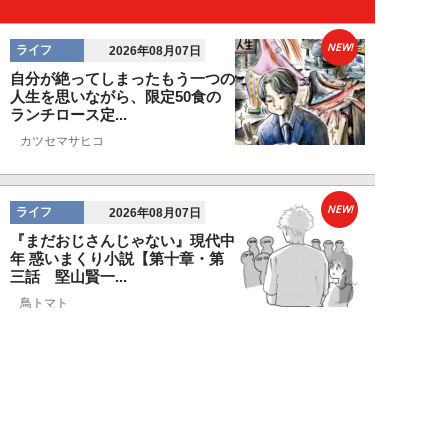
NEW!
ライフ
2026年08月07日
自分が絶ってしまったもう一つの
人生を思いながら、限定50食の
ランチロース定...
カツセマサヒコ
NEW!
ライフ
2026年08月07日
『まだおじさんじゃない』現代中
年 惑いまくり小説【第十章・第
三話 堅山賢一...
鳥トマト
NEW!
ライフ
2026年08月07日
ラーメンを「年間800杯」を食す
35歳男性を直撃。「9年で35キロ
増」も健...