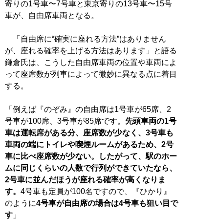
寄りの1号車〜7号車と東京寄りの13号車〜15号
車が、自由席車両となる。
「自由席に“確実に座れる方法”はありません
が、座れる確率を上げる方法はあります」と語る
鎌倉氏は、こうした自由席車両の位置や車両によ
って座席数が列車によって微妙に異なる点に着目
する。
「例えば『のぞみ』の自由席は1号車が65席、2
号車が100席、3号車が85席です。
先頭車両の1号
車は運転席がある分、座席数が少なく、3号車も
車両の端にトイレや喫煙ルームがあるため、2号
車に比べ座席数が少ない。したがって、駅のホー
ムに同じくらいの人数で行列ができていたなら、
2号車に並んだほうが座れる確率が高くなりま
す。
4号車も定員が100名ですので、『ひかり』
のように
4号車が自由席の場合は4号車も狙い目で
す
」