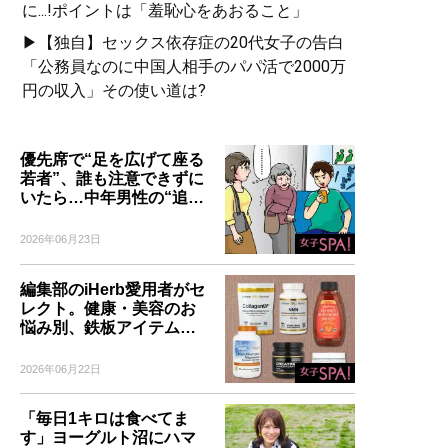
に...!ポイントは「羞恥心をあおること」
▶【独自】セックス依存症の20代女子の告白
「公務員なのに中国人相手のパパ活で2000万
円の収入」その使い道は?
優先席で“足を広げて座る
若者”、誰も注意できずに
いたら…中年男性の“追…
2026年06月23日
編集部のiHerb愛用者がセ
レクト。健康・美容のお
悩み別、鉄板アイテム…
2026年06月22日
「毎日1キロは食べてま
す」ヨーグルト沼にハマ