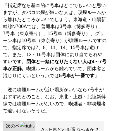
「指定席なら基本的に号車はどこでもいいと思い
ますが、タバコの煙が嫌いな人は、喫煙ルームか
ら離れたところがいいでしょう。東海道・山陽新
幹線N700Aでは、普通車は3号車（博多寄り）、
7号車（東京寄り）、15号車（博多寄り）、グリ
ーン車は10号車（東京寄り）が喫煙ルームですの
で、指定席では7、8、11、14、15号車は避け
て。また、12～16号車は団体に割り当てられや
すいです。
団体と一緒になりたくない人は4～7号
車が正解。
喫煙ルームから離れていて、団体客と
混じりにくいという点では
5号車が一番です
」
逆に喫煙ルームが近い場所がいいなら7号車が
おすすめとのこと。なお、東北・上越・北陸新幹
線では喫煙ルームがないので、喫煙者・非喫煙者
で違いはないそうだ。
次のペ
A～E席どれを選ぶべきか？