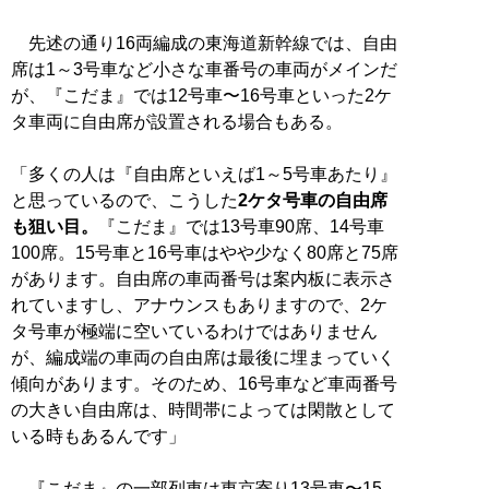
先述の通り16両編成の東海道新幹線では、自由
席は1～3号車など小さな車番号の車両がメインだ
が、『こだま』では12号車〜16号車といった2ケ
タ車両に自由席が設置される場合もある。
「多くの人は『自由席といえば1～5号車あたり』
と思っているので、こうした
2ケタ号車の自由席
も狙い目。
『こだま』では13号車90席、14号車
100席。15号車と16号車はやや少なく80席と75席
があります。自由席の車両番号は案内板に表示さ
れていますし、アナウンスもありますので、2ケ
タ号車が極端に空いているわけではありません
が、編成端の車両の自由席は最後に埋まっていく
傾向があります。そのため、16号車など車両番号
の大きい自由席は、時間帯によっては閑散として
いる時もあるんです」
『こだま』の一部列車は東京寄り13号車〜15