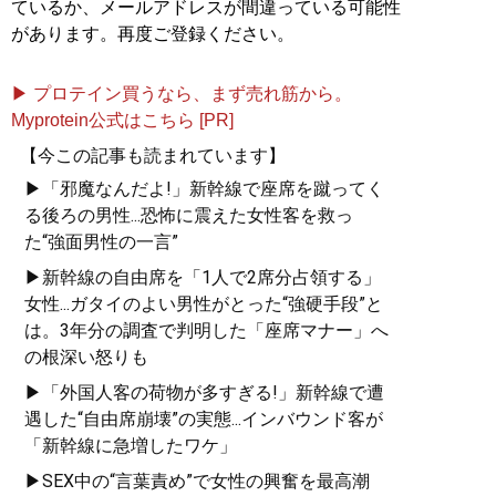
ているか、メールアドレスが間違っている可能性
があります。再度ご登録ください。
▶ プロテイン買うなら、まず売れ筋から。
Myprotein公式はこちら [PR]
【今この記事も読まれています】
▶「邪魔なんだよ!」新幹線で座席を蹴ってく
る後ろの男性...恐怖に震えた女性客を救っ
た“強面男性の一言”
▶新幹線の自由席を「1人で2席分占領する」
女性...ガタイのよい男性がとった“強硬手段”と
は。3年分の調査で判明した「座席マナー」へ
の根深い怒りも
▶「外国人客の荷物が多すぎる!」新幹線で遭
遇した“自由席崩壊”の実態...インバウンド客が
「新幹線に急増したワケ」
▶SEX中の“言葉責め”で女性の興奮を最高潮