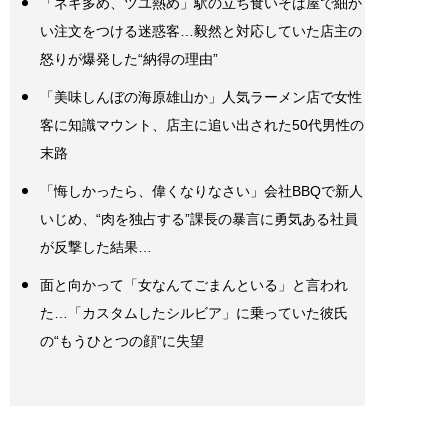
「ネギ多め、ツユ熱め」駅の立ち食いそば屋で細か
い注文をつける迷惑客…毅然と対応していた店主の
怒りが爆発した“納得の理由”
「美味しんぼの海原雄山か」人気ラーメン店で女性
客に知識マウント、店主に追い出された50代男性の
末路
「悔しかったら、偉くなりなさい」会社BBQで新人
いじめ、“肉を独占する”課長の暴言に勇気ある社員
が反撃した結果…
面と向かって「女なんてごまんといる」と言われ
た…「カスタムしたシルビア」に乗っていた彼氏
の“もうひとつの顔”に失望