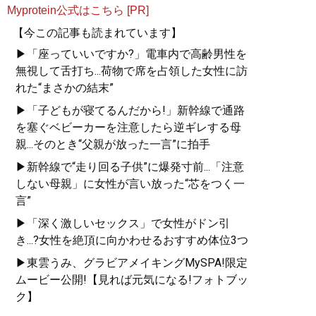
Myprotein公式はこちら [PR]
【今この記事も読まれています】
▶「座っていいですか?」電車内で高齢男性を
無視して舌打ち...荷物で席を占領した女性に訪
れた“まさかの結末”
▶「子どもが寝てるんだから!」新幹線で通路
を塞ぐベビーカーを注意したら逆ギレする母
親...そのとき“父親が放った一言”に拍手
▶新幹線で“走り回る子供”に爆発寸前...「注意
しない母親」に女性が言い放った“芯をつく一
言”
▶「深く激しいセックス」で女性がドン引
き...?女性を絶頂に向かわせるおすすめ体位3つ
▶東雲うみ、グラビアメイキングMySPA!限定
ムービー公開!【見れば元気になる!フォトブッ
ク】