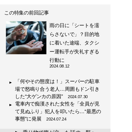
この特集の前回記事
雨の日に「シートを濡
らさないで」？目的地
に着いた途端、タクシ
ー運転手が失礼すぎる
行動に
2024.08.12
「何やその態度は！」スーパーの駐車
場で怒鳴り合う老人…周囲もドン引き
した“大ゲンカの原因”
2024.07.30
電車内で痴漢された女性を「全員が見
て見ぬふり」犯人を叩いたら…“最悪の
事態”に発展
2024.07.24