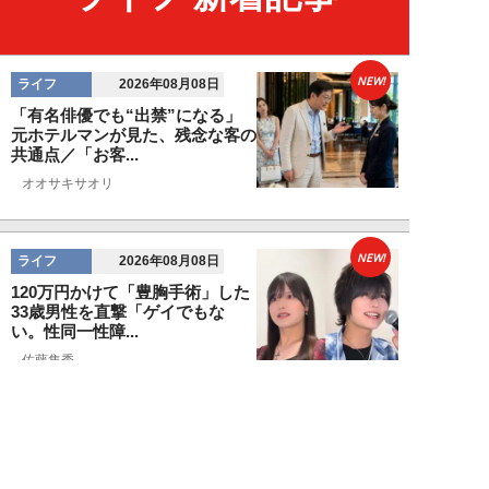
NEW!
ライフ
2026年08月08日
「有名俳優でも“出禁”になる」
元ホテルマンが見た、残念な客の
共通点／「お客...
オオサキサオリ
NEW!
ライフ
2026年08月08日
120万円かけて「豊胸手術」した
33歳男性を直撃「ゲイでもな
い。性同一性障...
佐藤隼秀
NEW!
ライフ
2026年08月08日
満員の新幹線で子供が「座りたい
～！」迷惑家族に困惑…周囲の乗