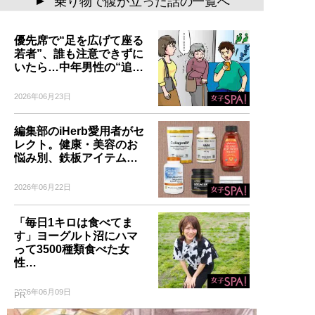
乗り物で腹が立った話の一覧へ
▲
優先席で“足を広げて座る
若者”、誰も注意できずに
いたら…中年男性の“追…
2026年06月23日
編集部のiHerb愛用者がセ
レクト。健康・美容のお
悩み別、鉄板アイテム…
2026年06月22日
「毎日1キロは食べてま
す」ヨーグルト沼にハマ
って3500種類食べた女
性…
2026年06月09日
PR