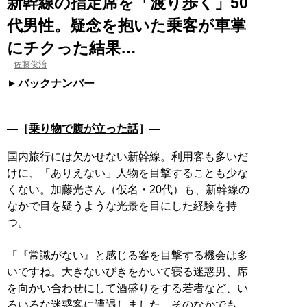
新幹線の指定席を「渡り歩く」50
代男性。疑念を抱いた乗客が車掌
にチクった結果…
佐藤俊治
バックナンバー
―［
乗り物で腹が立った話
］―
国内旅行には欠かせない新幹線。利用客も多いだ
けに、「ありえない」人物を目撃することも少な
くない。加藤光さん（仮名・20代）も、新幹線の
なかで目を疑うような光景を目にした経験を持
つ。
「『常識がない』と感じる客を目撃する機会は多
いですね。大きないびきをかいて寝る迷惑男、席
を向かい合わせにして酒盛りをする若者など、い
ろいろな迷惑客に遭遇しました。そのなかでも