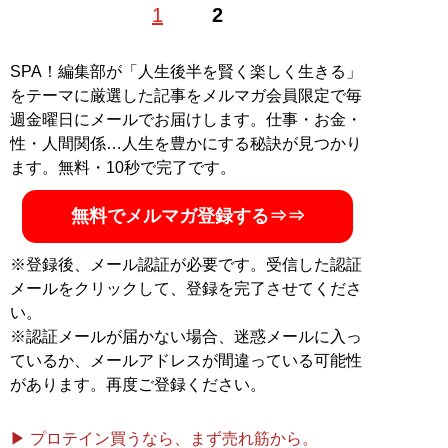
1
2
でも美味しい鰻を出すライターを目指している。得意分
野は社会、スポーツ、将棋など
記事一覧へ
SPA！編集部が「人生後半を賢く楽しく生きる」
をテーマに厳選した記事をメルマガ会員限定で毎
週金曜日にメールでお届けします。仕事・お金・
性・人間関係…人生を豊かにする秘訣が見つかり
ます。無料・10秒で完了です。
無料でメルマガ登録する⇒⇒
※登録後、メール認証が必要です。受信した認証
メールをクリックして、登録を完了させてくださ
い。
※認証メールが届かない場合、迷惑メールに入っ
ているか、メールアドレスが間違っている可能性
があります。再度ご登録ください。
▶ プロテイン買うなら、まず売れ筋から。