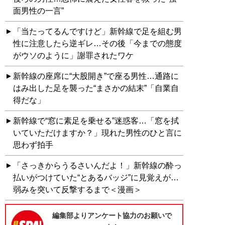
面男性の一言”
「当たってるんですけど」新幹線で足を組む男
性に注意したら逆ギレ…その後「今までの態度
がウソのように」謝罪されたワケ
新幹線の座席に“大股開き”で座る男性…通路に
はみ出した足を襲った“まさかの結末”「自業自
得だな」
新幹線で“窓に素足を乗せる”迷惑客…「窓を拭
いていただけますか？」現れた男性のひと言に
思わず拍手
「さっきからうるさいんだよ！」新幹線の酔っ
払いがつけていた“とあるバッジ”に見覚えが…
弱みを突いて反撃するまで＜漫画＞