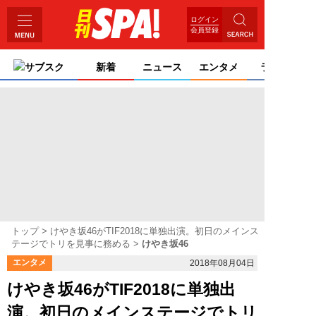
ログイン
会員登録
サブスク
新着
ニュース
エンタメ
ライフ
トップ
けやき坂46がTIF2018に単独出演。初日のメインス
テージでトリを見事に務める
けやき坂46
エンタメ
2018年08月04日
けやき坂46がTIF2018に単独出
演。初日のメインステージでトリ