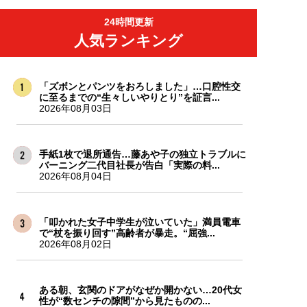
24時間更新
人気ランキング
「ズボンとパンツをおろしました」…口腔性交
に至るまでの“生々しいやりとり”を証言...
2026年08月03日
手紙1枚で退所通告…藤あや子の独立トラブルに
バーニング二代目社長が告白「実際の料...
2026年08月04日
「叩かれた女子中学生が泣いていた」満員電車
で“杖を振り回す”高齢者が暴走。“屈強...
2026年08月02日
ある朝、玄関のドアがなぜか開かない…20代女
性が“数センチの隙間”から見たものの...