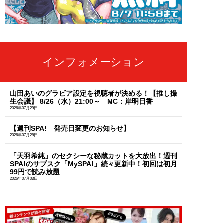
インフォメーション
山田あいのグラビア設定を視聴者が決める！【推し撮
生会議】 8/26（水）21:00～ MC：岸明日香
2026年07月29日
【週刊SPA! 発売日変更のお知らせ】
2026年07月28日
「天羽希純」のセクシーな秘蔵カットを大放出！週刊
SPA!のサブスク「MySPA!」続々更新中！初回は初月
99円で読み放題
2026年07月03日