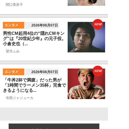
関口美奈子
NEW!
エンタメ
2026年08月07日
男性CM起用4位の“隠れCMキン
グ”は『20世紀少年』の元子役。
小倉史也（...
望月ふみ
NEW!
エンタメ
2026年08月07日
「牛丼2杯で満腹」だった男が
「1時間でラーメン35杯」完食で
きるようになる...
寺西ジャジューカ