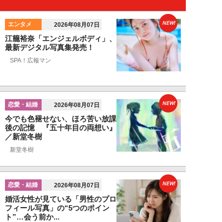
NEW!
エンタメ
2026年08月07日
江籠裕奈「エンジェルボディ」、
最新デジタル写真集発売！
SPA！広報マン
NEW!
恋愛・結婚
2026年08月07日
今でも色褪せない、ほろ苦い放課
後の記憶 『五十年目の両想い』
／新堂冬樹
新堂冬樹
NEW!
恋愛・結婚
2026年08月07日
婚活女性が見ている「男性のプロ
フィール写真」の“5つのポイン
ト”…会う前か...