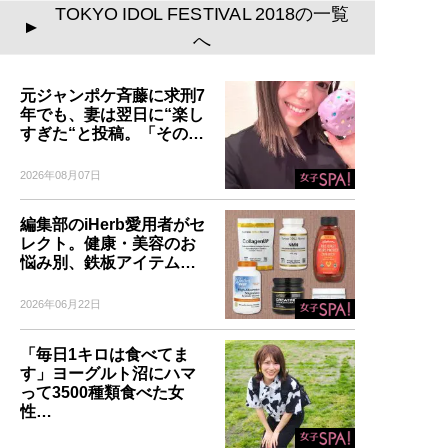
TOKYO IDOL FESTIVAL 2018の一覧
▲
へ
元ジャンポケ斉藤に求刑7
年でも、妻は翌日に“楽し
すぎた“と投稿。「その…
2026年08月07日
編集部のiHerb愛用者がセ
レクト。健康・美容のお
悩み別、鉄板アイテム…
2026年06月22日
「毎日1キロは食べてま
す」ヨーグルト沼にハマ
って3500種類食べた女
性…