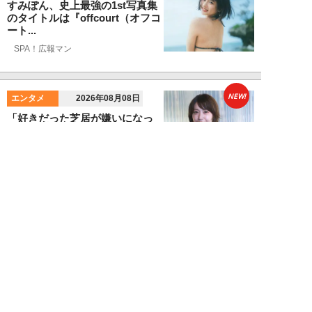
すみぽん、史上最強の1st写真集
のタイトルは『offcourt（オフコ
ート...
SPA！広報マン
NEW!
エンタメ
2026年08月08日
「好きだった芝居が嫌いになっ
て…」大島優子が29歳で留
学、“女優”へのこだ...
望月ふみ
NEW!
エンタメ
2026年08月07日
江籠裕奈「エンジェルボディ」、
最新デジタル写真集発売！
SPA！広報マン