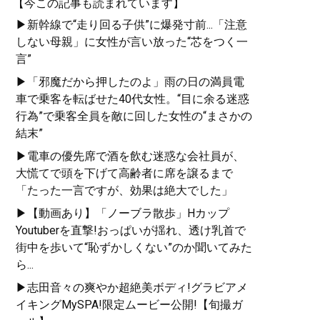
【今この記事も読まれています】
▶新幹線で“走り回る子供”に爆発寸前...「注意
しない母親」に女性が言い放った“芯をつく一
言”
▶「邪魔だから押したのよ」雨の日の満員電
車で乗客を転ばせた40代女性。“目に余る迷惑
行為”で乗客全員を敵に回した女性の“まさかの
結末”
▶電車の優先席で酒を飲む迷惑な会社員が、
大慌てで頭を下げて高齢者に席を譲るまで
「たった一言ですが、効果は絶大でした」
▶【動画あり】「ノーブラ散歩」Hカップ
Youtuberを直撃!おっぱいが揺れ、透け乳首で
街中を歩いて“恥ずかしくない”のか聞いてみた
ら...
▶志田音々の爽やか超絶美ボディ!グラビアメ
イキングMySPA!限定ムービー公開!【旬撮ガ