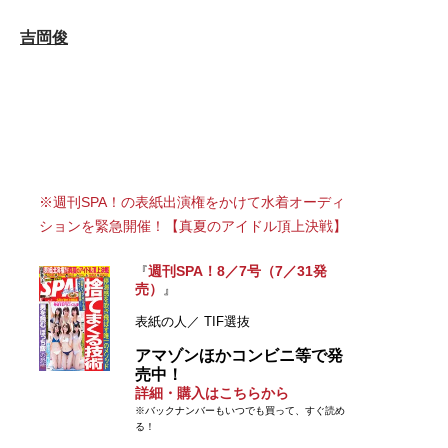
吉岡俊
※週刊SPA！の表紙出演権をかけて水着オーディ
ションを緊急開催！【真夏のアイドル頂上決戦】
週刊SPA！8／7号（7／31発
『
売）
』
表紙の人／ TIF選抜
アマゾンほかコンビニ等で発
売中！
詳細・購入はこちらから
※バックナンバーもいつでも買って、すぐ読め
る！