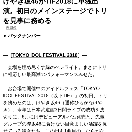
けやき坂46がTIF2018に単独出
演。初日のメインステージでトリ
を見事に務める
吉岡俊
バックナンバー
―［
TOKYO IDOL FESTIVAL 2018
］―
会場を埋め尽くす緑のペンライト。まさにトリ
に相応しい最高潮のパフォーマンスみせた。
お台場で開催中のアイドルフェス「TOKYO
IDOL FESTIVAL 2018（以下TIF）」の初日、トリ
を務めたのは、けやき坂46（通称ひらがなけや
き）。今年は日本武道館3日間ライブの成功を皮
切りに、6月にはデビューアルバム発売と、先輩
グループの欅坂46に負けない目覚ましい活躍を見
せている彼女たち。この日も1曲目の「ひらがな