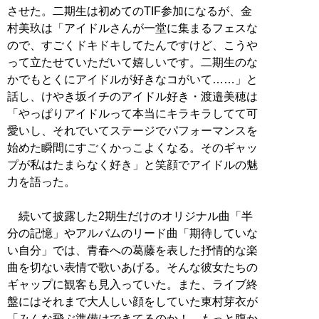
させた。二期生は初めてのTIF参加になるが、金
村美玖は「アイドルさんが一堂に集まるフェスな
ので、すごくドキドキしてたんですけど、こうや
って立たせていただいて嬉しいです。二期生のな
かでもとくにアイドルが好きなコがいて……」と
話し、けやき坂イチのアイドル好き・渡邉美穂は
「やっぱりアイドルって本当にキラキラしてて可
愛いし、それでいてステージでパフォーマンスを
始めた瞬間にすごくかっこよくなる。そのギャッ
プが私はたまらなく好き」と笑顔でアイドルの魅
力を語った。
続いて披露した2期生だけのオリジナル曲「半
分の記憶」やアルバムのリード曲「期待していな
い自分」では、青春への葛藤を表した抒情的な楽
曲を切ない表情で歌いあげる。そんな彼女たちの
ギャップに観客も見入っていた。また、ライブ終
盤にはそれまで大人しい顔をしていた東村芽衣が
「みんな飛ぶ準備はできてるのか！ もっと腹か