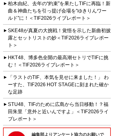
柏木由紀、去年の“約束”を果たしTIFに再臨！新
曲＆神曲たちを引っ提げ会場を“ゆきりんワー
ルド”に！＜TIF2026ライブレポート＞
SKE48が真夏の大挑戦！覚悟を示した新曲初披
露とセットリストの妙＜TIF2026ライブレポー
ト＞
HKT48、博多色全開の最高潮セトリでTIFに挑
む！＜TIF2026ライブレポート＞
「ラストのTIF、本気を見せに来ました！」 わ
ーすた、TIF2026 HOT STAGEに刻まれた確か
な足跡
STU48、TIFのために広島から当日移動！？福
田朱里「意外と近いんですよ」＜TIF2026ライ
ブレポート＞