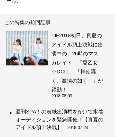
ール】
この特集の前回記事
TIF2018初日、真夏の
アイドル頂上決戦に出
演中の「26時のマス
カレイド」「愛乙女
☆DOLL」「神使轟
く、激情の如く。」が
躍動！
2018.08.03
週刊SPA！の表紙出演権をかけて水着
オーディションを緊急開催！【真夏の
アイドル頂上決戦】
2018.07.24