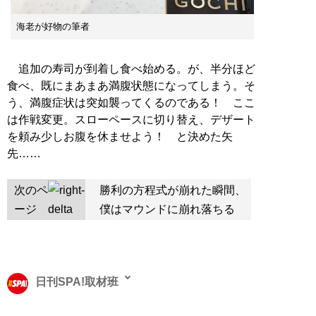
海老が好物の筆者
追加の寿司が到着し食べ始める。が、半分ほど
食べ、既にまあまあ満腹状態になってしまう。そ
う、満腹症状は突如襲ってくるのである！ ここ
は作戦変更。スローペースに切り替え、デザート
を頼み少しお腹を休ませよう！ と決めた矢
先……
次のペ
勝利の方程式が崩れた瞬間、
ージ
僕はマウンドに崩れ落ちる
日刊SPA!取材班