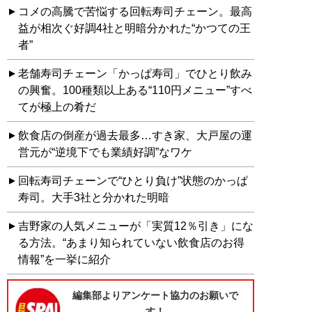
コメの高騰で苦悩する回転寿司チェーン。最高
益が相次ぐ好調4社と明暗分かれた“かつての王
者”
老舗寿司チェーン「かっぱ寿司」でひとり飲み
の興奮。100種類以上ある“110円メニュー”すべ
てが極上の肴だ
飲食店の倒産が過去最多…すき家、大戸屋の運
営元が“逆境下でも業績好調”なワケ
回転寿司チェーンで“ひとり負け”状態のかっぱ
寿司。大手3社と分かれた明暗
吉野家の人気メニューが「実質12％引き」にな
る方法。“あまり知られていない飲食店のお得
情報”を一挙に紹介