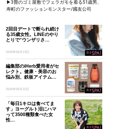
▶3畳のゴミ屋敷でフェラガモを着る51歳男、
寿町のファッションモンスター/國友公司
2回目デートで断られ続け
る35歳女性。LINEのやり
とりで“ウンザリさ…
2026年06月13日
編集部のiHerb愛用者がセ
レクト。健康・美容のお
悩み別、鉄板アイテム…
2026年06月22日
「毎日1キロは食べてま
す」ヨーグルト沼にハマ
って3500種類食べた女
性…