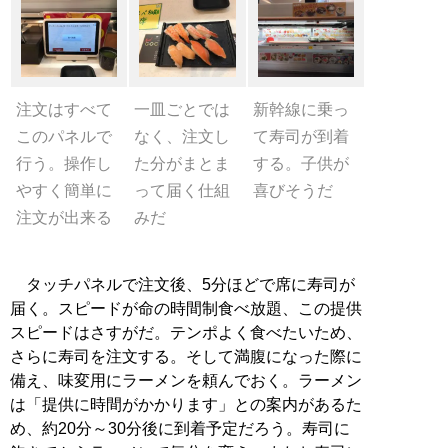
注文はすべて
一皿ごとでは
新幹線に乗っ
このパネルで
なく、注文し
て寿司が到着
行う。操作し
た分がまとま
する。子供が
やすく簡単に
って届く仕組
喜びそうだ
注文が出来る
みだ
タッチパネルで注文後、5分ほどで席に寿司が
届く。スピードが命の時間制食べ放題、この提供
スピードはさすがだ。テンポよく食べたいため、
さらに寿司を注文する。そして満腹になった際に
備え、味変用にラーメンを頼んでおく。ラーメン
は「提供に時間がかかります」との案内があるた
め、約20分～30分後に到着予定だろう。寿司に