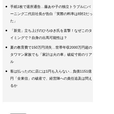
手紙1枚で退所通告…藤あや子の独立トラブルにバ
ーニング二代目社長が告白「実際の料率は8対2だっ
た」
「新党」立ち上げのひろゆき氏を直撃！なぜこのタ
イミングで？自身の出馬可能性は？
夏の教育費で150万円消失…世帯年収2000万円超の
タワマン家族でも「家計は火の車」破綻寸前のリア
ル
客は払ったのに店には1円も入らない…負債1151億
円「全東信」の破産で、経営陣への責任追及は問え
るか