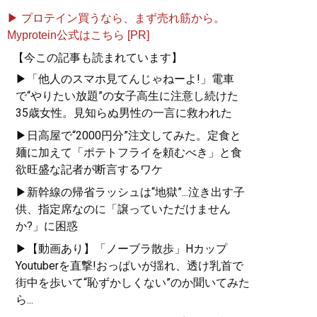
▶ プロテイン買うなら、まず売れ筋から。
Myprotein公式はこちら [PR]
【今この記事も読まれています】
▶「他人のスマホ見てんじゃねーよ!」電車
で“やりたい放題”の女子高生に注意し続けた
35歳女性。見知らぬ男性の一言に救われた
▶日高屋で“2000円分”注文してみた。定食と
麺に加えて「ポテトフライを頼むべき」と食
欲旺盛な記者が断言するワケ
▶新幹線の帰省ラッシュは“地獄”...泣き出す子
供、指定席なのに「譲っていただけません
か?」に困惑
▶【動画あり】「ノーブラ散歩」Hカップ
Youtuberを直撃!おっぱいが揺れ、透け乳首で
街中を歩いて“恥ずかしくない”のか聞いてみた
ら...