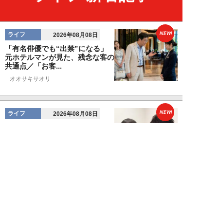
NEW!
ライフ
2026年08月08日
「有名俳優でも“出禁”になる」
元ホテルマンが見た、残念な客の
共通点／「お客...
オオサキサオリ
NEW!
ライフ
2026年08月08日
120万円かけて「豊胸手術」した
33歳男性を直撃「ゲイでもな
い。性同一性障...
佐藤隼秀
NEW!
ライフ
2026年08月08日
満員の新幹線で子供が「座りたい
～！」迷惑家族に困惑…周囲の乗