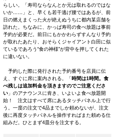
らしい。「寿司ならなんとか元は取れるのではな
いか……」と、早くも若干逃げ腰ではあるが、前
日の燃えまくった火が絶えぬうちに都内某店舗を
訪れた。ちなみに、かっぱ寿司の食べ放題は事前
予約が必要だ。前日にもかかわらずすんなり予約
が取れたあたり、おそらくジャイアント白田に似
ているであろう“食の神様”が背中を押してくれた
に違いない。
予約した際に発行された予約番号を店員に伝
え、すぐに席に案内される。「
時間は1時間。食
べ残しは追加料金を頂きますのでご注意くださ
い
」のアナウンスに肯き、いよいよ食べ放題開
始！ 注文はすべて席にあるタッチパネル上で行
う。一度の注文で4品までしか頼めないが、注文
後に再度タッチパネルを操作すればまた頼める仕
組みだ。ひとまず4皿分を注文する。