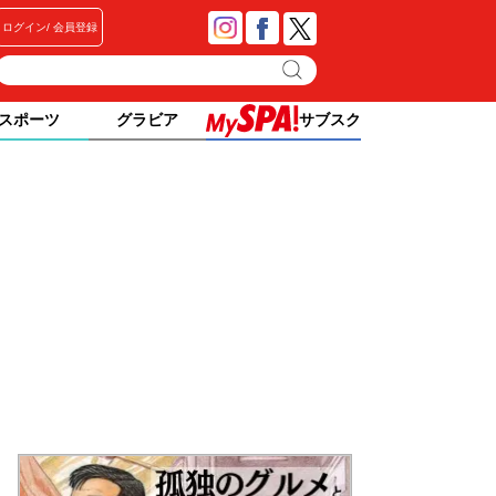
ログイン
会員登録
スポーツ
グラビア
サブスク