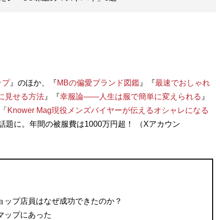
ップ
』のほか、『
MBの偏愛ブランド図鑑
』『
最速でおしゃれ
に見せる方法
』『
幸服論――人生は服で簡単に変えられる
』
「
Knower Mag現役メンズバイヤーが伝えるオシャレになる
話題に。年間の被服費は1000万円超！ （Xアカウン
ョップ店員はなぜ成功できたのか？
マップにあった