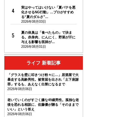
実はやってはいけない「夏バテを悪
化させるNG行動」…プロがすすめ
る“夏のダルさ”...
2026年08月03日
夏の体臭は「食べたもの」で決ま
る。赤身肉、にんにく、野菜が汗に
与える影響を医師が...
2026年08月01日
ライフ 新着記事
「グラスを壁に叩きつけ粉々に…」居酒屋で大
暴走する高齢男性。被害届を出され「土下座謝
罪」するも、あえなく出禁になるまで
2026年08月06日
老いていくのがすごく嫌な49歳男性。孤独な老
後を恐れる相談に、佐藤優が贈る「そのままで
いい」という答え
2026年08月06日