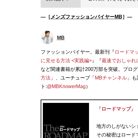
―［
メンズファッションバイヤーMB
］―
MB
ファッションバイヤー。最新刊『
ロードマ
に見せる方法 <実践編>
』『
最速でおしゃれ
など関連書籍が累計200万部を突破。ブログ
方法
」、ユーチューブ「
MBチャンネル
」も
ト:
@MBKnowerMag
）
『
ロードマップ
』
地方のしがないシ
その秘密はロード