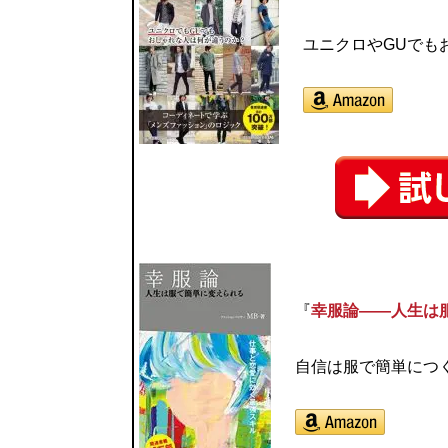
ユニクロやGUでも
『
幸服論――人生は
自信は服で簡単につく