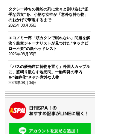
タクシー待ちの長蛇の列に堂々と割り込む“派
手な男女”を、小柄な女性が「意外な持ち物」
のおかげで撃退するまで
2026年08月05日
エコノミー席「頭カクンで眠れない」問題を解
決？航空ジャーナリストが見つけた“ネックピ
ロー不要”の新ヘッドレスト
2026年08月05日
「バスの優先席に荷物を置く」外国人カップル
に、怒鳴り散らす地元民。一触即発の車内
を“鎮静化”させた意外な人物
2026年08月04日