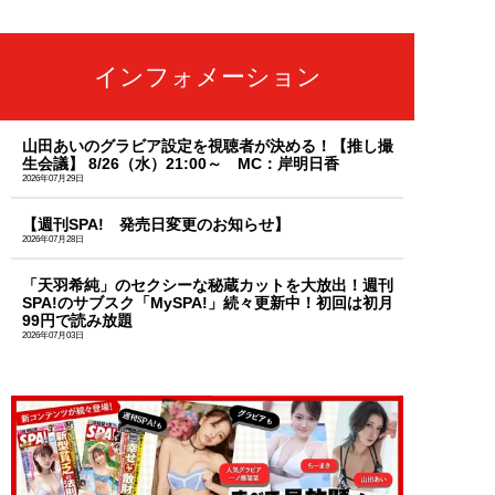
インフォメーション
山田あいのグラビア設定を視聴者が決める！【推し撮
生会議】 8/26（水）21:00～ MC：岸明日香
2026年07月29日
【週刊SPA! 発売日変更のお知らせ】
2026年07月28日
「天羽希純」のセクシーな秘蔵カットを大放出！週刊
SPA!のサブスク「MySPA!」続々更新中！初回は初月
99円で読み放題
2026年07月03日