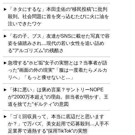
「ネタにするな」本田圭佑の“移民投稿”に批判
殺到。社会問題に首を突っ込むたびに火に油を
注いできたワケ
「右の子、ブス」友達がSNSに載せた写真で容
姿を値踏みされ…現代の若い女性を追い詰め
る“アルゴリズム”の残酷さ
急増する“ホビ垢”女子の実態とは？当事者が語
った“画面の外の現実”「服は一度着たらメルカ
リへ」「もっと痩せないと…」
「体に悪い」は褒め言葉？サントリーNOPE
が“2000万本超え”の理由。担当者が明かす、王
道を捨てた“ギルティ”の意図
「ゴミ回収員って、本当に底辺だと思います
か？」で万バズ、美女起用で応募殺到…人手不
足業界で過熱する“採用TikTok”の実態