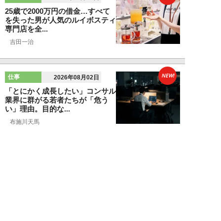
25歳で2000万円の借金…すべて
を失った男が人気のルイボスティ
専門店を全...
吉田一治
NEW!
仕事
2026年08月02日
「とにかく成長したい」コンサル
業界に群がる若者たちが「危う
い」理由。目的な...
布施川天馬
NEW!
仕事
2026年08月02日
「お局が孫のようにかわいがって
くれた」納言・薄幸が伝授す
る“職場の厄介者を...
週刊SPA！編集部