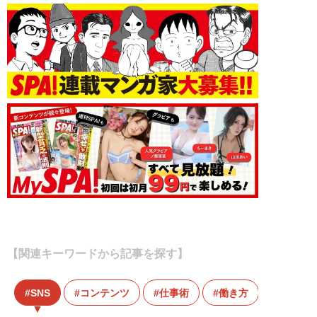
【関連キーワードから記事を探す】
SNS
コンテンツ
仕事術
働き方
唐揚げ