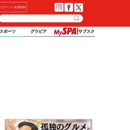
ログイン
会員登録
スポーツ
グラビア
サブスク