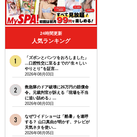
24時間更新
人気ランキング
「ズボンとパンツをおろしました」
…口腔性交に至るまでの“生々しい
やりとり”を証言...
2026年08月03日
救急隊のドア破壊に26万円の賠償命
令。元裁判官が訴える「現場を不当
に追い詰める」...
2026年08月03日
なぜワイドショーは「酷暑」を連呼
する？ 山口真由が明かす、テレビが
天気ネタを使い...
2026年08月05日