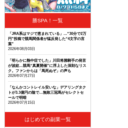
勝SPA！一覧
「JRA系はマジで恵まれている」…“30分で2万
円”投稿で競馬関係者が猛反発した“4文字の言
葉”
2026年08月03日
「明らかに熱中症でした」川田将雅騎手の発言
が波紋…競馬“真夏開催”に浮上した深刻なリス
ク。ファンからは「馬死ぬぞ」の声も
2026年07月27日
「なんかコントレイル安いな」デアリングタク
トが3.3億円の陰で…無敗三冠馬がセレクトセ
ールで明暗
2026年07月15日
はじめての副業一覧