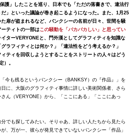
「保護」したことを巡り、日本でも「ただの落書きで、違法行
だ」といった議論が巻き起こるようになった。また、1月25
いた扉が盗まれるなど、バンクシーの名前が日々、世間を騒
アーティトの一部は
この騒動を「バカバカしい」と思ってい
イターVERYONEと、門外漢としてグラフィティを知識な
「グラフィティとは何か？」「違法性をどう考えるか？」
フィティを回収しようとすることをストリートの人々はどう
定）。
「今も残るというバンクシー（BANKSY）の『作品』」を
前日に、大阪のグラフィティ事情に詳しい美術関係者、さら
さん（VERYONE）から、「ここにある」「ここにあっ
分でも探してみたい。そりゃあ、詳しい人たちから見たら
いが、万が一、彼らが発見できていないバンクシー「作品」