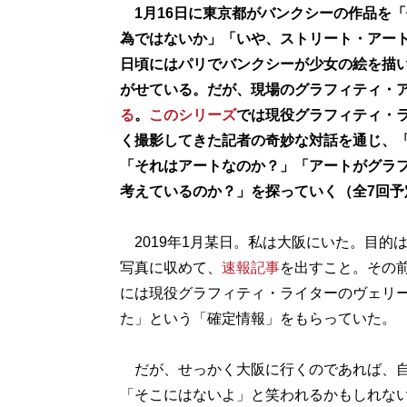
1月16日に東京都がバンクシーの作品を
為ではないか」「いや、ストリート・アート
日頃にはパリでバンクシーが少女の絵を描
がせている。だが、現場のグラフィティ・
る
。
このシリーズ
では現役グラフィティ・ラ
く撮影してきた記者の奇妙な対話を通じ、
「それはアートなのか？」「アートがグラ
考えているのか？」を探っていく（全7回予
2019年1月某日。私は大阪にいた。目的は
写真に収めて、
速報記事
を出すこと。その
には現役グラフィティ・ライターのヴェリー
た」という「確定情報」をもらっていた。
だが、せっかく大阪に行くのであれば、自
「そこにはないよ」と笑われるかもしれな