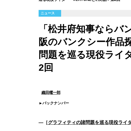
ニュース
「松井府知事ならバ
阪のバンクシー作品
問題を巡る現役ライタ
2回
織田曜一郎
バックナンバー
―［
グラフィティの諸問題を巡る現役ライター