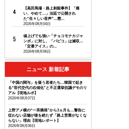
【高田馬場・路上刺殺事件】「痛
い、やめて…」法廷で公開され
た“生々しい音声”…懲...
2026年08月04日
値上げでも強い「チョコモナカジャ
ンボ」に対し、「パピコ」は減収…
「定番アイス」の...
2026年08月06日
ニュース 新着記事
「中国の関与」を疑う若者たち…韓国で起き
る“世代交代の右傾化”と不正選挙抗議デモのリ
アル【現地ルポ】
2026年08月07日
上野アメ横の“一斉摘発”から3ヵ月も…警告に
従わない店舗が後を絶たず「路上営業がなくな
らない」理由【現地レポート】
2026年08月06日