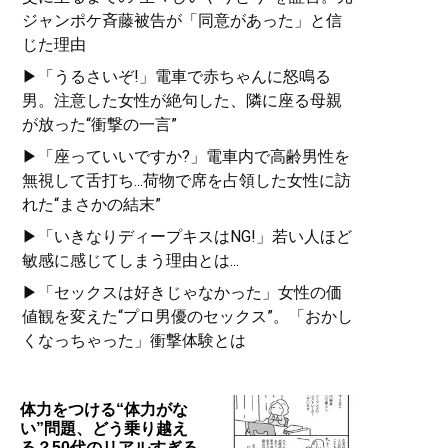
ジャンポケ斉藤被告が「同意があった」と信
じた理由
▶「うるさいぞ!」電車で赤ちゃんに怒鳴る
男。注意した女性が絶句した、隣に座る母親
が放った“衝撃の一言”
▶「座っていいですか?」電車内で高齢男性を
無視して舌打ち...荷物で席を占領した女性に訪
れた“まさかの結末”
▶「いきなりディープキスはNG!」若い人ほど
敏感に感じてしまう理由とは...
▶「セックスは好きじゃなかった」女性の価
値観を変えた“プロ男優のセックス”。「おかし
くなっちゃった」衝撃体験とは
体力をつける“体力がな
い”問題、どう乗り越え
る？50代のリアルすぎる