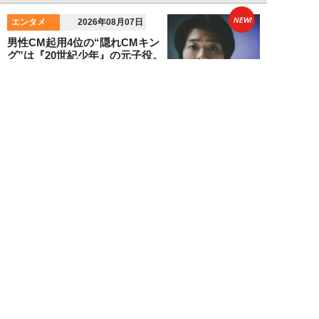
NEW!
エンタメ
2026年08月07日
男性CM起用4位の“隠れCMキン
グ”は『20世紀少年』の元子役。
小倉史也（...
望月ふみ
NEW!
エンタメ
2026年08月07日
「牛丼2杯で満腹」だった男が
「1時間でラーメン35杯」完食で
きるようになる...
寺西ジャジューカ
NEW!
エンタメ
2026年08月07日
志田音々の爽やか超絶美ボディ！
グラビアメイキングMySPA!限定
ムービー公...