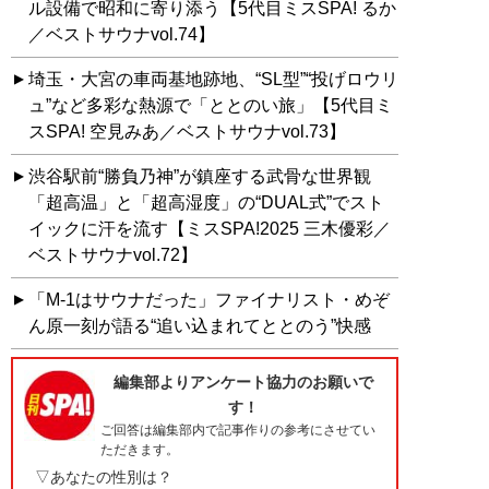
ル設備で昭和に寄り添う【5代目ミスSPA! るか
／ベストサウナvol.74】
埼玉・大宮の車両基地跡地、“SL型”“投げロウリ
ュ”など多彩な熱源で「ととのい旅」【5代目ミ
スSPA! 空見みあ／ベストサウナvol.73】
渋谷駅前“勝負乃神”が鎮座する武骨な世界観
「超高温」と「超高湿度」の“DUAL式”でスト
イックに汗を流す【ミスSPA!2025 三木優彩／
ベストサウナvol.72】
「M-1はサウナだった」ファイナリスト・めぞ
ん原一刻が語る“追い込まれてととのう”快感