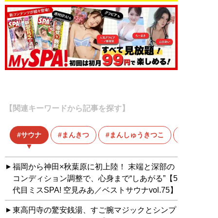
【関連キーワードから記事を探す】
サウナ
まんきつ
まんしゅうきつこ
福岡から神田×秋葉原に初上陸！ 末端と深部の
コンディション調整で、心身まで“しあがる”【5
代目ミスSPA! 空見みあ／ベストサウナvol.75】
東高円寺の驚安銭湯、すご腕マジックとシンプ