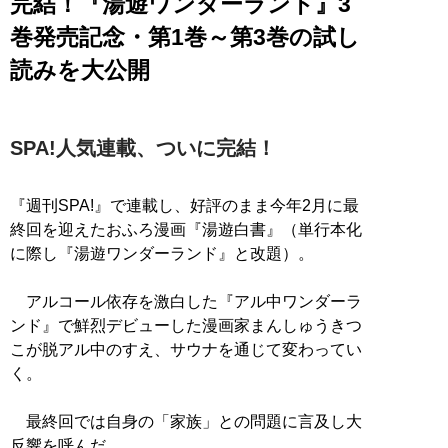
完結！『湯遊ワンダーランド』3
巻発売記念・第1巻～第3巻の試し
読みを大公開
SPA!人気連載、ついに完結！
『週刊SPA!』で連載し、好評のまま今年2月に最
終回を迎えたおふろ漫画『湯遊白書』（単行本化
に際し『湯遊ワンダーランド』と改題）。
アルコール依存を激白した『アル中ワンダーラ
ンド』で鮮烈デビューした漫画家まんしゅうきつ
こが脱アル中のすえ、サウナを通じて変わってい
く。
最終回では自身の「家族」との問題に言及し大
反響を呼んだ。