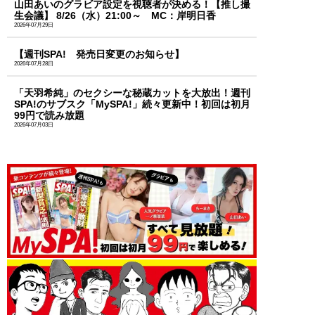
山田あいのグラビア設定を視聴者が決める！【推し撮
生会議】 8/26（水）21:00～ MC：岸明日香
2026年07月29日
【週刊SPA! 発売日変更のお知らせ】
2026年07月28日
「天羽希純」のセクシーな秘蔵カットを大放出！週刊
SPA!のサブスク「MySPA!」続々更新中！初回は初月
99円で読み放題
2026年07月03日