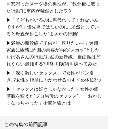
を怒鳴ったスーツ姿の男性が、“数分後に取っ
た行動”に車内が騒然としたワケ
▶「子どもがいるのに席代わってくれないん
ですか?」優先席ではないのに...呆然としてい
ると母親が起こした“まさかの行動”
▶満員の新幹線で子供が「座りたい~!」迷惑
家族に困惑...周囲の乗客が内心“スカッ”とした
おばあさんの行動/お盆の新幹線、自由席はど
れくらい混雑する?JR利用実績を調べてみた
▶「深く激しいセックス」で女性がドン引
き...?女性を絶頂に向かわせるおすすめ体位3つ
▶「セックスは好きじゃなかった」女性の価
値観を変えた“プロ男優のセックス”。「おかし
くなっちゃった」衝撃体験とは
この特集の前回記事