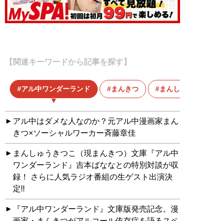
【関連キーワードから記事を探す】
アル中ワンダーランド
まんきつ
まんしゅうきつこ
アル中はダメな人なのか？元アル中漫画家まん
きつ×ソーシャルワーカー斉藤章佳
まんしゅうきつこ（現まんきつ）文庫『アル中
ワンダーランド』吉本ばななとの特別対談が収
録！ さらに人気ラジオ番組の生ゲスト出演決
定!!
『アル中ワンダーランド』文庫版発売記念。漫
画家・まんきつがアルコール依存症を語るスペ