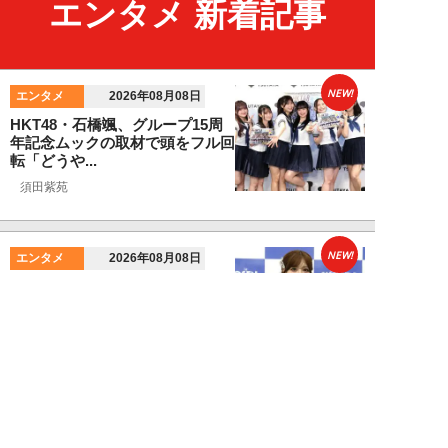
エンタメ 新着記事
NEW!
エンタメ
2026年08月08日
HKT48・石橋颯、グループ15周
年記念ムックの取材で頭をフル回
転「どうや...
須田紫苑
NEW!
エンタメ
2026年08月08日
SKE48・太田彩夏が自身初の写
真集を猛アピール「今が一番かわ
いいって自信...
NEW!
エンタメ
2026年08月08日