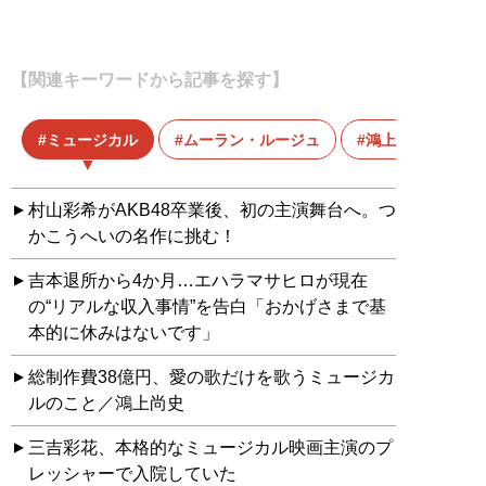
【関連キーワードから記事を探す】
ミュージカル
ムーラン・ルージュ
鴻上尚史
村山彩希がAKB48卒業後、初の主演舞台へ。つ
かこうへいの名作に挑む！
吉本退所から4か月…エハラマサヒロが現在
の“リアルな収入事情”を告白「おかげさまで基
本的に休みはないです」
総制作費38億円、愛の歌だけを歌うミュージカ
ルのこと／鴻上尚史
三吉彩花、本格的なミュージカル映画主演のプ
レッシャーで入院していた