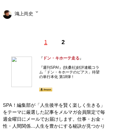
鴻上尚史
『
ドン・キホーテ 笑う! (ドン・キホーテのピア
1
2
ス19)
』
ドン・キホーテ走る
『
』
『週刊SPA!』(扶桑社)好評連載コラムの待望の
単行本化 第19弾!2018年1月2・9日合併号〜
『週刊SPA!』(扶桑社)好評連載コラ
2020年5月26日号まで、全96本。
ム「ドン・キホーテのピアス」待望
の単行本化 第18弾！
記事一覧へ
SPA！編集部が「人生後半を賢く楽しく生きる」
をテーマに厳選した記事をメルマガ会員限定で毎
週金曜日にメールでお届けします。仕事・お金・
性・人間関係…人生を豊かにする秘訣が見つかり