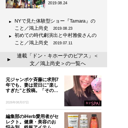
2019.08.24
NYで見た体験型ショー『Tamara』の
こと／鴻上尚史
2019.08.23
初めての時代劇演出と中村雅俊さんの
こと／鴻上尚史
2019.07.11
連載「ドン・キホーテのピアス」＜
▲
文／鴻上尚史＞の一覧へ
元ジャンポケ斉藤に求刑7
年でも、妻は翌日に“楽し
すぎた“と投稿。「その…
2026年08月07日
編集部のiHerb愛用者がセ
レクト。健康・美容のお
悩み別、鉄板アイテム…