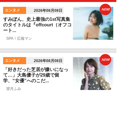
NEW!
エンタメ
2026年08月08日
すみぽん、史上最強の1st写真集
のタイトルは『offcourt（オフコ
ート...
SPA！広報マン
NEW!
エンタメ
2026年08月08日
「好きだった芝居が嫌いになっ
て…」大島優子が29歳で留
学、“女優”へのこだ...
望月ふみ
NEW!
エンタメ
2026年08月07日
江籠裕奈「エンジェルボディ」、
最新デジタル写真集発売！
SPA！広報マン