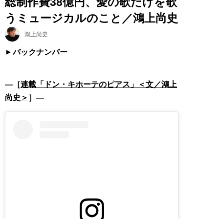
総制作費38億円、愛の歌だけを歌
うミュージカルのこと／鴻上尚史
鴻上尚史
バックナンバー
―［
連載「ドン・キホーテのピアス」＜文／鴻上
尚史＞
］―