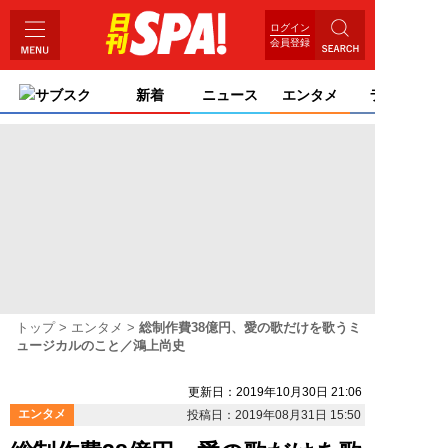
ログイン
会員登録
サブスク
新着
ニュース
エンタメ
ライフ
トップ
エンタメ
総制作費38億円、愛の歌だけを歌うミ
ュージカルのこと／鴻上尚史
更新日：2019年10月30日 21:06
エンタメ
投稿日：2019年08月31日 15:50