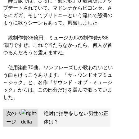
舞台版では、さらに「愛の歌」が最新版にアッ
プデートされていて、マドンナからビヨンセ、さ
らにガガ、そしてブリトニーという流れで怒濤の
ように歌うシーンもあって、興奮しました。
総制作費38億円。ミュージカルの制作費が38
億円ですぜ。これで当たらなかったら、何人が首
つるんだろうと震えますね。
使用楽曲70曲。ワンフレーズしか歌わないとい
う曲もけっこうあります。「サ～ウンドオブミュ
～ジック」と、名作『サウンド・オブ・ミュージ
ック』からは、この部分だけを選んで歌っていま
した。
次のペ
絶対に拍手をしない男性の正
ージ
体は？