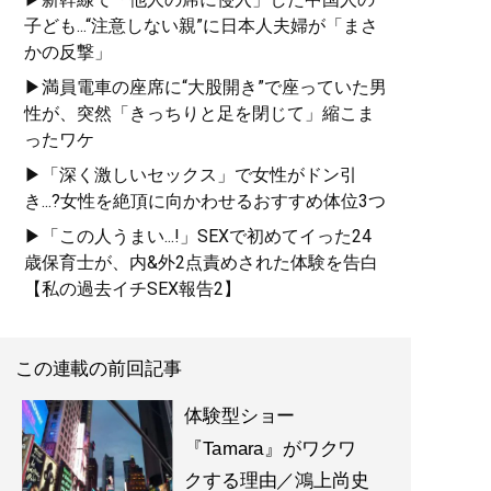
子ども...“注意しない親”に日本人夫婦が「まさ
かの反撃」
▶満員電車の座席に“大股開き”で座っていた男
性が、突然「きっちりと足を閉じて」縮こま
ったワケ
▶「深く激しいセックス」で女性がドン引
き...?女性を絶頂に向かわせるおすすめ体位3つ
▶「この人うまい...!」SEXで初めてイった24
歳保育士が、内&外2点責めされた体験を告白
【私の過去イチSEX報告2】
この連載の前回記事
体験型ショー
『Tamara』がワクワ
クする理由／鴻上尚史