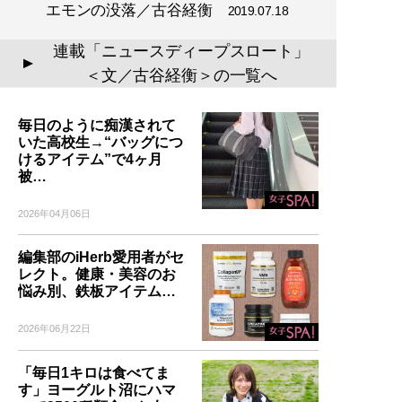
エモンの没落／古谷経衡
2019.07.18
連載「ニュースディープスロート」
▲
＜文／古谷経衡＞の一覧へ
毎日のように痴漢されて
いた高校生→“バッグにつ
けるアイテム”で4ヶ月
被…
2026年04月06日
編集部のiHerb愛用者がセ
レクト。健康・美容のお
悩み別、鉄板アイテム…
2026年06月22日
「毎日1キロは食べてま
す」ヨーグルト沼にハマ