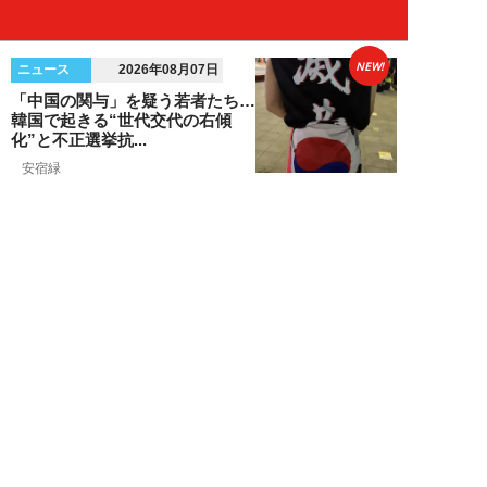
NEW!
ニュース
2026年08月07日
「中国の関与」を疑う若者たち…
韓国で起きる“世代交代の右傾
化”と不正選挙抗...
安宿緑
NEW!
ニュース
2026年08月06日
上野アメ横の“一斉摘発”から3ヵ
月も…警告に従わない店舗が後を
絶たず「路上...
デヤブロウ
NEW!
ニュース
2026年08月06日
値上げでも強い「チョコモナカジ
ャンボ」に対し、「パピコ」は減