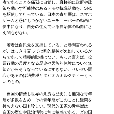
者であることを痛烈に自覚し、直接的に政府や政
策を動かす可能性のあるデモや抗議活動を、SNS
を駆使して行っている。日本の青年層は、スマホ
ゲームと愚にもつかないユーチューバーの動画に
夢中になり、自分の住んでいる自治体の動向にさ
え関心がない。
「若者は自民党を支持している」と巷間言われる
が、はっきり言って批判的精神が欠如しているか
らであって積極的動機はない。もっと言えば、投
票行動の尺度となる歴史や民族的体験について無
知だからそうなっているにすぎない。せいぜい関
心があるのは消費税とタピオカミルクティーくら
いのもの。
自国の情勢も世界の潮流も歴史にも無知な青年
層が多数を占め、その青年層がこのことに疑問を
持ちえない国も珍しい。現代的国家の青年層は、
自国の歴史や政治情勢に常に敏感である。どの国