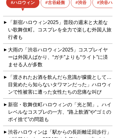
ハロウィン
古谷経衡
渋谷
渋谷ハロウィン
「新宿ハロウィン2025」普段の週末と大差な
い歌舞伎町。コスプレを全力で楽しむ外国人旅
行者も
大雨の「渋谷ハロウィン2025」コスプレイヤ
ーは外国人ばかり、“ガチ”よりも“ライト”に済
ませる人が多数
「渡されたお酒を飲んだら意識が朦朧として…
目覚めたら知らないタワマンだった」ハロウィ
ンで性被害に遭った女性たちの悲痛な叫び
新宿・歌舞伎町ハロウィンの「光と闇」。ハイ
レベルなコスプレの一方、“路上飲酒”や“ゴミの
ポイ捨て”の問題も
渋谷ハロウィンは「駅からの長距離迂回歩行」