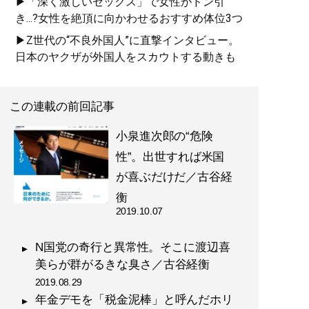
▶「深く激しいセックス」で女性がドン引
き...?女性を絶頂に向かわせるおすすめ体位3つ
▶Z世代の“不良外国人”に直撃インタビュー。
日本のヤクザが外国人をスカウトする動きも
この連載の前回記事
小泉進次郎の“危険
性”。出世すれば米国
が喜ぶだけだ／古谷経
衡
2019.10.07
N国党の奇行と異常性。そこに渡辺喜
美らが群がるきな臭さ／古谷経衡
2019.08.29
年金デモを「税金泥棒」と呼んだホリ