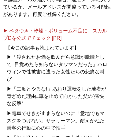
ているか、メールアドレスが間違っている可能性
があります。再度ご登録ください。
▶ ベタつき・乾燥・ボリューム不足に。スカル
プDを公式でチェック [PR]
【今この記事も読まれています】
▶「渡されたお酒を飲んだら意識が朦朧とし
て...目覚めたら知らないタワマンだった」ハロ
ウィンで性被害に遭った女性たちの悲痛な叫
び
▶「二度とやるな!」あおり運転をした若者が
青ざめた理由...車を止めて向かった父の“痛快
な反撃”
▶電車でせきが止まらないのに「意地でもマ
スクをつけない」サラリーマン。耐えかねた
乗客の行動に心の中で拍手