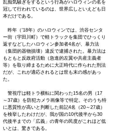
乱痴気騒ぎをするという行為がハロウィンの名を
冠して行われているのは、世界広しといえども日
本だけである。
昨年（’18年）のハロウィンでは、渋谷センタ
ー街（宇田川町）で軽トラックを集団でひっくり
返すなどしたハロウィン参加者4名が、暴力法
（集団的器物損壊）違反で逮捕された。暴力法は
もともと反政府活動（急進的左翼や共産主義者
等）を取り締まるために大正時代に作られた刑法
だが、これが適応されるとは世も末の感があっ
た。
警視庁は軽トラ横転に関わった15名の男（17
～37歳）を防犯カメラ画像等で特定。そのうち特
に悪質性が高いと判断した前記4名（20～27歳）
を検挙したわけだが、我が国の10代後半から30
代後半までの「広義」の青年の民度がこれほど低
いとは、驚きである。