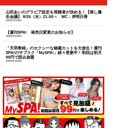
山田あいのグラビア設定を視聴者が決める！【推し撮
生会議】 8/26（水）21:00～ MC：岸明日香
2026年07月29日
【週刊SPA! 発売日変更のお知らせ】
2026年07月28日
「天羽希純」のセクシーな秘蔵カットを大放出！週刊
SPA!のサブスク「MySPA!」続々更新中！初回は初月
99円で読み放題
2026年07月03日