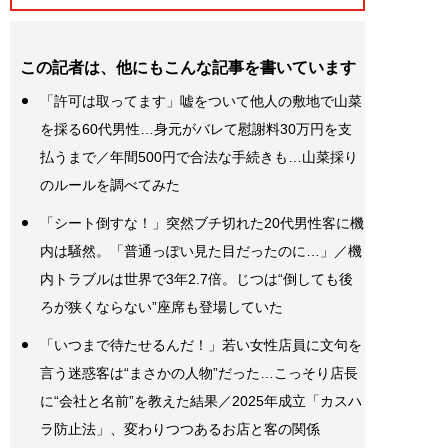
この記者は、他にもこんな記事を書いています
「許可は取ってます」嘘をついて他人の敷地で山菜
を採る60代男性…身元がバレて慰謝料30万円を支
払うまで／年間500円で合法な手続きも…山菜採り
のルールを調べてみた
「シート倒すな！」突然ブチ切れた20代男性客に機
内は騒然。「普通っぽい見た目だったのに…」／機
内トラブルは世界で3年2.7倍。じつは“倒しても後
ろが狭くならない”座席も登場していた
「いつまで待たせるんだ！」若い女性店員に文句を
言う迷惑客は“まさかの人物”だった…こっそり店長
に“会社と名前”を教えた結果／2025年成立「カスハ
ラ防止法」、変わりつつあるお店と客の関係