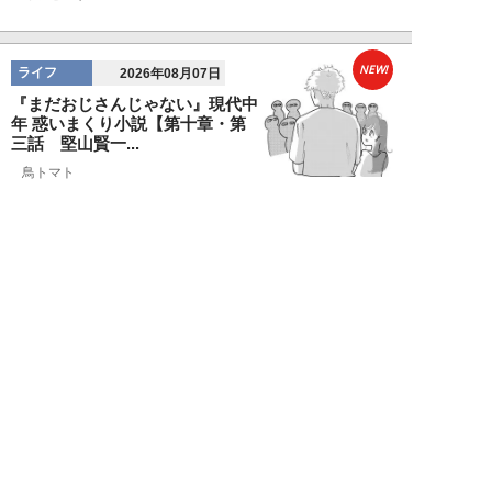
NEW!
ライフ
2026年08月07日
『まだおじさんじゃない』現代中
年 惑いまくり小説【第十章・第
三話 堅山賢一...
鳥トマト
NEW!
ライフ
2026年08月07日
ラーメンを「年間800杯」を食す
35歳男性を直撃。「9年で35キロ
増」も健...
Mr.tsubaking
NEW!
ライフ
2026年08月07日
「邪魔なんだよ！」新幹線で座席
を蹴ってくる後ろの男性…恐怖に