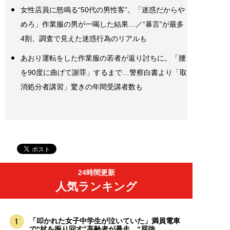
女性店員に怒鳴る“50代の男性客”。「迷惑だからや
めろ」作業服の男が一喝した結果…／“暴言”が最多
4割、調査で見えた迷惑行為のリアルも
あおり運転をした作業服の若者が返り討ちに。「腰
を90度に曲げて謝罪」するまで…警察白書より「取
消処分者講習」驚きの年間受講者数も
24時間更新
人気ランキング
「叩かれた女子中学生が泣いていた」満員電車
で“杖を振り回す”高齢者が暴走。“屈強...