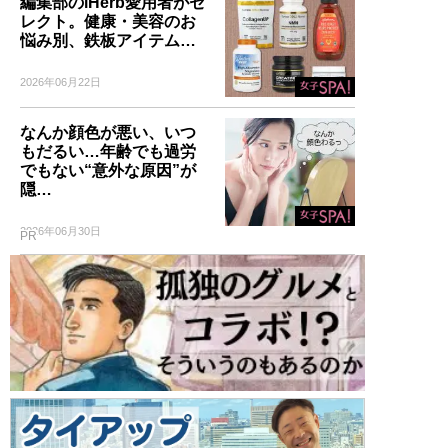
編集部のiHerb愛用者がセ
レクト。健康・美容のお
悩み別、鉄板アイテム…
2026年06月22日
なんか顔色が悪い、いつ
もだるい…年齢でも過労
でもない“意外な原因”が
隠…
2026年06月30日
PR