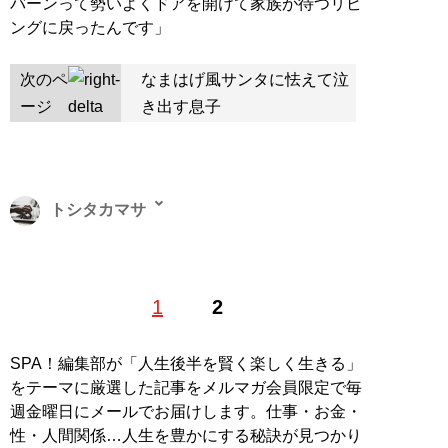
バーンって勢いよくドアを開けて家族が待つリビ
ングに戻ったんです」
次のペ
なまはげ風サンタに怯えて泣
ージ
き出す息子
トシタカマサ
ビジネスや旅行、サブカルなど幅広いジャンルを扱うフ
1
2
リーライター。リサーチャーとしても活動しており、大
好物は一般男女のスカッと話やトンデモエピソード。4
年前から東京と地方の二拠点生活を満喫中。
SPA！編集部が「人生後半を賢く楽しく生きる」
をテーマに厳選した記事をメルマガ会員限定で毎
記事一覧へ
週金曜日にメールでお届けします。仕事・お金・
性・人間関係…人生を豊かにする秘訣が見つかり