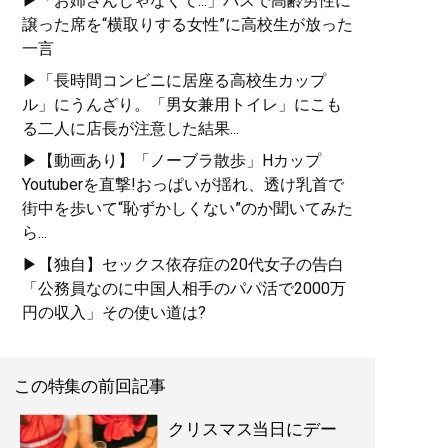
▶「お姉さんじゃなくて...」バスで高齢男性に
譲った席を“横取りする女性”に高校生が放った
一言
▶「長時間コンビニに居座る高校生カップ
ル」にうんざり。「男女兼用トイレ」にこも
る二人に店長が注意した結果...
▶【動画あり】「ノーブラ散歩」Hカップ
Youtuberを直撃!おっぱいが揺れ、透け乳首で
街中を歩いて“恥ずかしくない”のか聞いてみた
ら...
▶【独自】セックス依存症の20代女子の告白
「公務員なのに中国人相手のパパ活で2000万
円の収入」その使い道は?
この特集の前回記事
クリスマス当日にデー