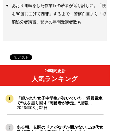
あおり運転をした作業服の若者が返り討ちに。「腰
を90度に曲げて謝罪」するまで…警察白書より「取
消処分者講習」驚きの年間受講者数も
24時間更新
人気ランキング
「叩かれた女子中学生が泣いていた」満員電車
で“杖を振り回す”高齢者が暴走。“屈強...
2026年08月02日
ある朝、玄関のドアがなぜか開かない…20代女