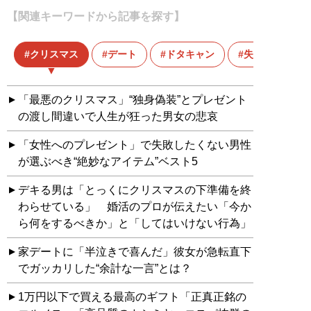
【関連キーワードから記事を探す】
クリスマス
デート
ドタキャン
失恋
「最悪のクリスマス」“独身偽装”とプレゼント
の渡し間違いで人生が狂った男女の悲哀
「女性へのプレゼント」で失敗したくない男性
が選ぶべき“絶妙なアイテム”ベスト5
デキる男は「とっくにクリスマスの下準備を終
わらせている」 婚活のプロが伝えたい「今か
ら何をするべきか」と「してはいけない行為」
家デートに「半泣きで喜んだ」彼女が急転直下
でガッカリした“余計な一言”とは？
1万円以下で買える最高のギフト「正真正銘の