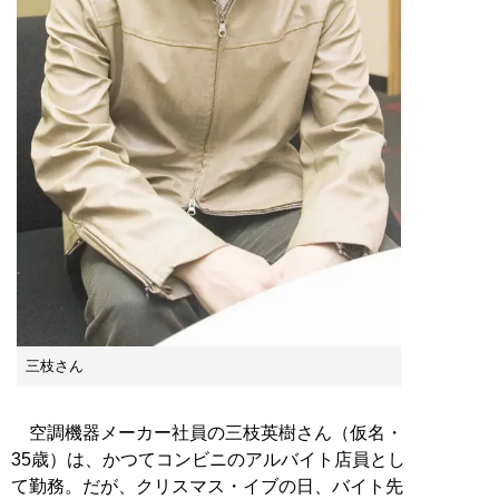
三枝さん
空調機器メーカー社員の三枝英樹さん（仮名・
35歳）は、かつてコンビニのアルバイト店員とし
て勤務。だが、クリスマス・イブの日、バイト先