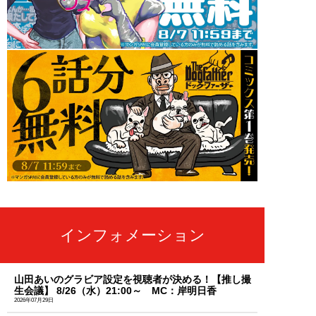
インフォメーション
山田あいのグラビア設定を視聴者が決める！【推し撮
生会議】 8/26（水）21:00～ MC：岸明日香
2026年07月29日