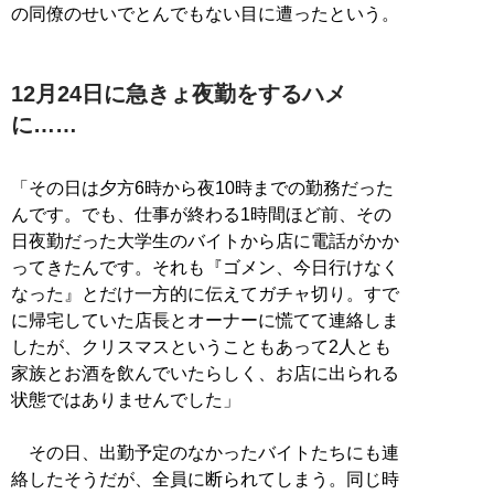
の同僚のせいでとんでもない目に遭ったという。
12月24日に急きょ夜勤をするハメ
に……
「その日は夕方6時から夜10時までの勤務だった
んです。でも、仕事が終わる1時間ほど前、その
日夜勤だった大学生のバイトから店に電話がかか
ってきたんです。それも『ゴメン、今日行けなく
なった』とだけ一方的に伝えてガチャ切り。すで
に帰宅していた店長とオーナーに慌てて連絡しま
したが、クリスマスということもあって2人とも
家族とお酒を飲んでいたらしく、お店に出られる
状態ではありませんでした」
その日、出勤予定のなかったバイトたちにも連
絡したそうだが、全員に断られてしまう。同じ時