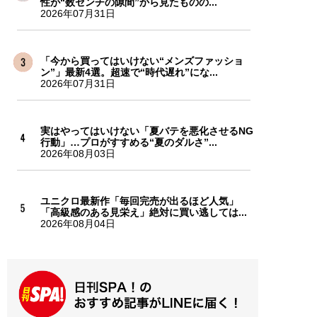
性が“数センチの隙間”から見たものの...
2026年07月31日
「今から買ってはいけない“メンズファッショ
ン”」最新4選。超速で“時代遅れ”にな...
2026年07月31日
実はやってはいけない「夏バテを悪化させるNG
行動」…プロがすすめる“夏のダルさ”...
2026年08月03日
ユニクロ最新作「毎回完売が出るほど人気」
「高級感のある見栄え」絶対に買い逃しては...
2026年08月04日