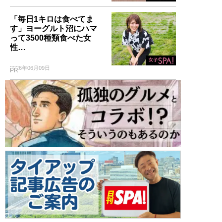
「毎日1キロは食べてま
す」ヨーグルト沼にハマ
って3500種類食べた女
性…
2026年06月09日
PR