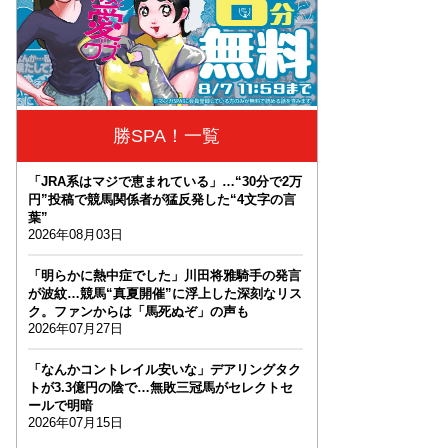
勝SPA！一覧
「JRA系はマジで恵まれている」…“30分で2万
円”投稿で競馬関係者が猛反発した“4文字の言
葉”
2026年08月03日
「明らかに熱中症でした」川田将雅騎手の発言
が波紋…競馬“真夏開催”に浮上した深刻なリス
ク。ファンからは「馬死ぬぞ」の声も
2026年07月27日
「なんかコントレイル安いな」デアリングタク
トが3.3億円の陰で…無敗三冠馬がセレクトセ
ールで明暗
2026年07月15日