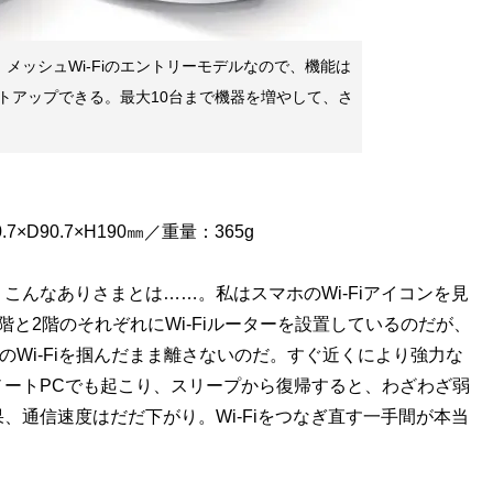
プ。メッシュWi-Fiのエントリーモデルなので、機能は
トアップできる。最大10台まで機器を増やして、さ
D90.7×H190㎜／重量：365g
んなありさまとは……。私はスマホのWi-Fiアイコンを見
と2階のそれぞれにWi-Fiルーターを設置しているのだが、
のWi-Fiを掴んだまま離さないのだ。すぐ近くにより強力な
ートPCでも起こり、スリープから復帰すると、わざわざ弱
、通信速度はだだ下がり。Wi-Fiをつなぎ直す一手間が本当