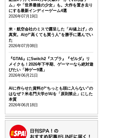
ム」や「世界最後の少女」も。大作を置き去り
にする最新インディーゲーム4選
2026年07月19日
米・航空会社のミスで露呈した「AI値上げ」の
真実。AIが”高くても買う人”を勝手に選んでい
た
2026年07月08日
『GTA6』にSwitch2『スプラ』『ゼルダ』リ
メイクも！2026年下半期、ゲーマーなら絶対遊
びたい「神ゲー9選」
2026年06月21日
AIに作らせた資料が“ちっとも頭に入らない”の
はなぜ？米名門大学がAIを「原則禁止」にした
本質
2026年06月18日