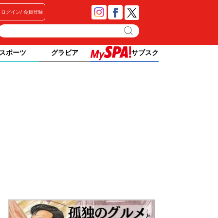
ログイン
会員登録
スポーツ
グラビア
サブスク