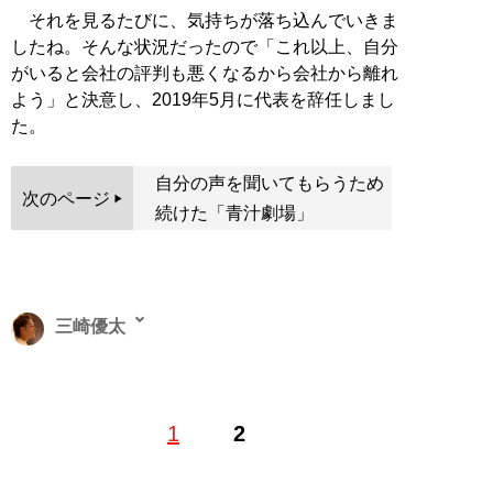
それを見るたびに、気持ちが落ち込んでいきま
したね。そんな状況だったので「これ以上、自分
がいると会社の評判も悪くなるから会社から離れ
よう」と決意し、2019年5月に代表を辞任しまし
た。
自分の声を聞いてもらうため
次のページ
続けた「青汁劇場」
三崎優太
1989年生まれ、北海道出身。実業家、起業家。高校を二
1
2
度退学後、パソコン1台で起業し、18歳で株式会社メデ
ィアハーツ（現：ファビウス株式会社）を設立。2017年
に「すっきりフルーツ青汁」が累計1億3000万個の大ヒ