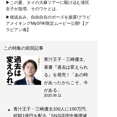
▶この夏、タイの大麻ツアーに駆け込む港区
女子が急増。そのワケとは...
▶穂波あみ、自由自在のポーズを披露!グラビ
アメイキングMySPA!限定ムービー公開!【グ
ラビアン魂】
この特集の前回記事
青汁王子・三崎優太、
著書『過去は変えられ
る』を発売！「あの時
があったからこそ、今
がある」
2020.09.11
青汁王子・三崎優太100人に100万円、
総額1億円を配る「SNS誹謗中傷撲滅