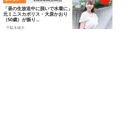
「昼の生放送中に脱いで水着に」
元ミニスカポリス・大原かおり
（50歳）が振り...
千駄木雄大
NEW!
エンタメ
2026年08月06日
新日本プロレス社長・棚橋弘至が
テレビ朝日グループの社長ズラリ
20人を前に、...
棚橋弘至
NEW!
エンタメ
2026年08月06日
小島瑠那、プールに浮かぶ真ん丸
ヒップに注目！グラビアメイキン
グMySPA!...