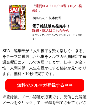
ット商品となり、年商131億円を達成。「青汁王子」の
週刊SPA！10／13号（10／6発
『
異名で、メディアへの露出も多数。著書『
過去は変えら
売）
』
れる
』では、なぜお金配りや若者支援をするのか、その
表紙の人／ 松本穂香
活動の原点などを明かしている。2021年に、若年層を中
電子雑誌版も発売中！
心にした事業支援を行う自身の活動の一環として「
青汁
詳細・購入はこちらから
学院大学 D2C学部
」を開校。
※バックナンバーもいつでも買って、すぐ読め
る！
SPA！編集部が「人生後半を賢く楽しく生きる」
『
過去は変えられる
』
をテーマに厳選した記事をメルマガ会員限定で毎
週金曜日にメールでお届けします。仕事・お金・
青汁王子と呼ばれた「三
性・人間関係…人生を豊かにする秘訣が見つかり
崎優太」のすべてが、
ます。無料・10秒で完了です。
今、明らかになる！
無料でメルマガ登録する⇒⇒
※登録後、メール認証が必要です。受信した認証
メールをクリックして、登録を完了させてくださ