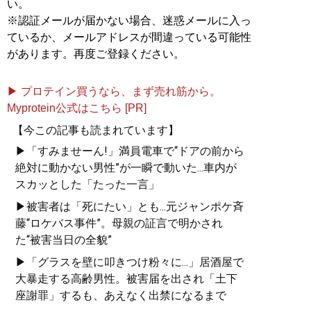
い。
記事一覧へ
※認証メールが届かない場合、迷惑メールに入っ
ているか、メールアドレスが間違っている可能性
があります。再度ご登録ください。
▶ プロテイン買うなら、まず売れ筋から。
Myprotein公式はこちら [PR]
【今この記事も読まれています】
▶「すみませーん!」満員電車で“ドアの前から
絶対に動かない男性”が一瞬で動いた...車内が
スカッとした「たった一言」
▶被害者は「死にたい」とも...元ジャンポケ斉
藤“ロケバス事件”。母親の証言で明かされ
た“被害当日の全貌”
▶「グラスを壁に叩きつけ粉々に...」居酒屋で
大暴走する高齢男性。被害届を出され「土下
座謝罪」するも、あえなく出禁になるまで