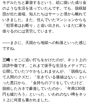
モデルたちと豪遊するという、絵に描いた成り金
のような生活を送っていたんです。でも、脱税疑
惑が出た途端、知人たちはサーッと僕から離れて
いきました。また、住んでいたマンションからも
「犯罪者はお断り」と追い出され、いまだに家を
借りるのには苦労しています。
――まさに、天国から地獄への転落といった感じ
ですね。
三崎：
そこに追い打ちをかけたのが、ネット上の
誹謗中傷です。これまで派手な生活をメディアに
公開していたツケかもしれませんが、「脱税なん
て人間のクズだ」「生きている価値はない」とい
った悪口から、「金持ちのフリをしていたけど、
脱税したカネで豪遊していたのか」「年商130億
円も噓だろう」といった、いわれのない噂をネッ
ト上に何度も書かれました。