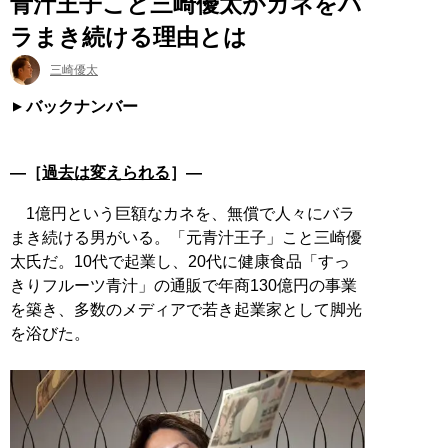
青汁王子こと三崎優太がカネをバ
ラまき続ける理由とは
三崎優太
バックナンバー
―［
過去は変えられる
］―
1億円という巨額なカネを、無償で人々にバラ
まき続ける男がいる。「元青汁王子」こと三崎優
太氏だ。10代で起業し、20代に健康食品「すっ
きりフルーツ青汁」の通販で年商130億円の事業
を築き、多数のメディアで若き起業家として脚光
を浴びた。