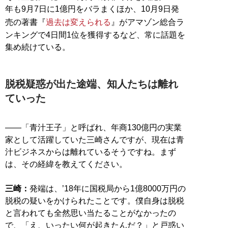
年も9月7日に1億円をバラまくほか、10月9日発
売の著書『
過去は変えられる
』がアマゾン総合ラ
ンキングで4日間1位を獲得するなど、常に話題を
集め続けている。
脱税疑惑が出た途端、知人たちは離れ
ていった
――「青汁王子」と呼ばれ、年商130億円の実業
家として活躍していた三崎さんですが、現在は青
汁ビジネスからは離れているそうですね。まず
は、その経緯を教えてください。
三崎：
発端は、’18年に国税局から1億8000万円の
脱税の疑いをかけられたことです。僕自身は脱税
と言われても全然思い当たることがなかったの
で、「え、いったい何が起きたんだ？」と戸惑い