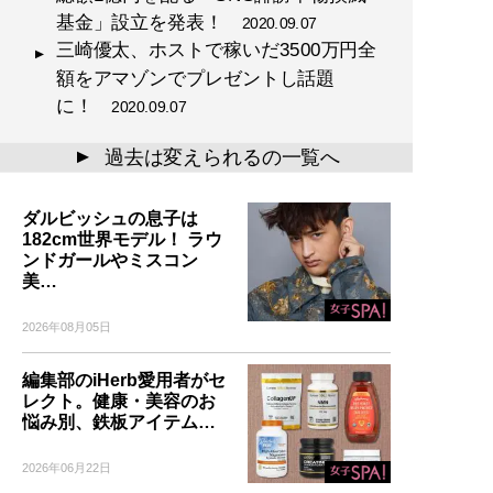
基金」設立を発表！
2020.09.07
三崎優太、ホストで稼いだ3500万円全
額をアマゾンでプレゼントし話題
に！
2020.09.07
過去は変えられるの一覧へ
▲
ダルビッシュの息子は
182cm世界モデル！ ラウ
ンドガールやミスコン
美…
2026年08月05日
編集部のiHerb愛用者がセ
レクト。健康・美容のお
悩み別、鉄板アイテム…
2026年06月22日