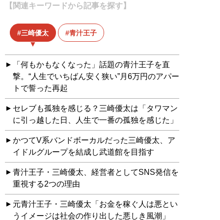
【関連キーワードから記事を探す】
三崎優太
青汁王子
「何もかもなくなった」話題の青汁王子を直
撃。“人生でいちばん安く狭い”月6万円のアパー
トで誓った再起
セレブも孤独を感じる？三崎優太は「タワマン
に引っ越した日、人生で一番の孤独を感じた」
かつてV系バンドボーカルだった三崎優太、ア
イドルグループを結成し武道館を目指す
青汁王子・三崎優太、経営者としてSNS発信を
重視する2つの理由
元青汁王子・三崎優太「お金を稼ぐ人は悪とい
うイメージは社会の作り出した悪しき風潮」