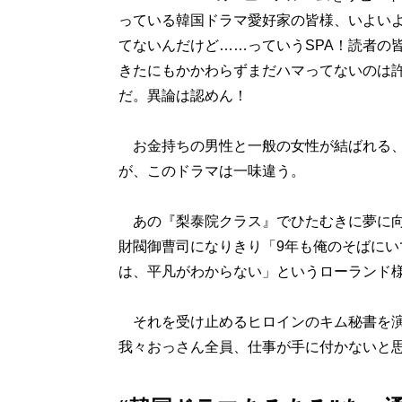
っている韓国ドラマ愛好家の皆様、いよいよ
てないんだけど……っていうSPA！読者の
きたにもかかわらずまだハマってないのは
だ。異論は認めん！
お金持ちの男性と一般の女性が結ばれる、
が、このドラマは一味違う。
あの『梨泰院クラス』でひたむきに夢に向
財閥御曹司になりきり「9年も俺のそばに
は、平凡がわからない」というローランド様
それを受け止めるヒロインのキム秘書を演
我々おっさん全員、仕事が手に付かないと