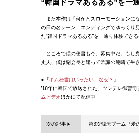
“韓国ドラマあるある”を一
また本作は「何かとスローモーションにな
の日の名シーン、エンディングでゆっくり
た“韓国ドラマあるある”を一通り体験でき
ところで僕の秘書も今、募集中だ。もし身
丈夫、僕は副会長と違って常識の範疇で生
●『
キム秘書はいったい、なぜ？
』
’18年に韓国で放送された、ツンデレ御曹
ムビデオ
次の記事
第3次韓流ブーム『愛