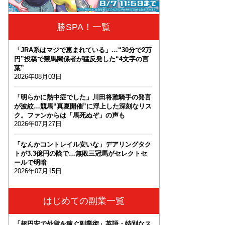
勝SPA！一覧
「JRA系はマジで恵まれている」…“30分で2万
円”投稿で競馬関係者が猛反発した“4文字の言
葉”
2026年08月03日
「明らかに熱中症でした」川田将雅騎手の発言
が波紋…競馬“真夏開催”に浮上した深刻なリス
ク。ファンからは「馬死ぬぞ」の声も
2026年07月27日
「なんかコントレイル安いな」デアリングタク
トが3.3億円の陰で…無敗三冠馬がセレクトセ
ールで明暗
2026年07月15日
はじめての副業一覧
「超円安で外貨を稼ぐ副業術」英語・特別なス