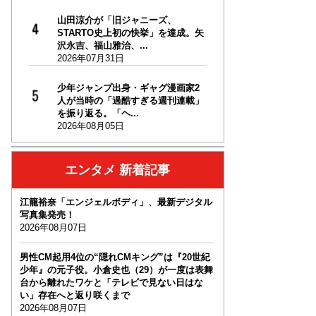
山田涼介が「旧ジャニーズ、
STARTO史上初の快挙」を達成。矢
沢永吉、福山雅治、...
2026年07月31日
少年ジャンプ出身・ギャグ漫画家2
人が当時の「過酷すぎる週刊連載」
を振り返る。「ヘ...
2026年08月05日
エンタメ 新着記事
江籠裕奈「エンジェルボディ」、最新デジタル
写真集発売！
2026年08月07日
男性CM起用4位の“隠れCMキング”は『20世紀
少年』の元子役。小倉史也（29）が一度は表舞
台から離れたワケと「テレビで見ない日はな
い」存在へと返り咲くまで
2026年08月07日