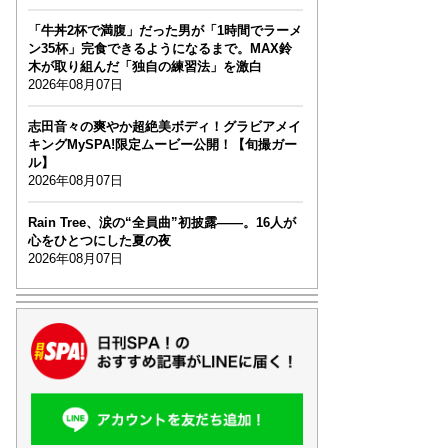
「牛丼2杯で満腹」だった男が「1時間でラーメ
ン35杯」完食できるようになるまで。MAX鈴
木が取り組んだ「独自の練習法」を激白
2026年08月07日
志田音々の爽やか超絶美ボディ！グラビアメイ
キングMySPA!限定ムービー公開！【旬撮ガー
ル】
2026年08月07日
Rain Tree、涙の“全員曲”初披露――。16人が
心をひとつにした夏の夜
2026年08月07日