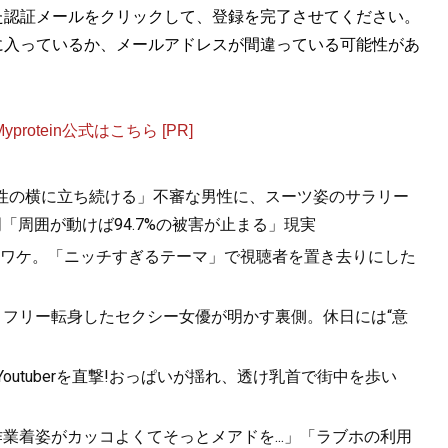
た認証メールをクリックして、登録を完了させてください。
に入っているか、メールアドレスが間違っている可能性があ
otein公式はこちら [PR]
女性の横に立ち続ける」不審な男性に、スーツ姿のサラリー
「周囲が動けば94.7%の被害が止まる」現実
ワケ。「ニッチすぎるテーマ」で視聴者を置き去りにした
」フリー転身したセクシー女優が明かす裏側。休日には“意
utuberを直撃!おっぱいが揺れ、透け乳首で街中を歩い
業着姿がカッコよくてそっとメアドを...」「ラブホの利用