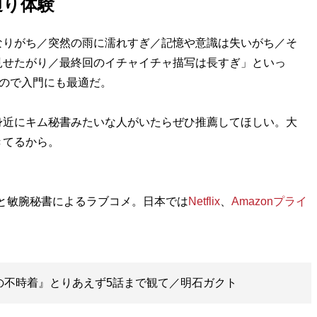
通り体験
りがち／突然の雨に濡れすぎ／記憶や意識は失いがち／そ
見せたがり／最終回のイチャイチャ描写は長すぎ」といっ
るので入門にも最適だ。
近にキム秘書みたいな人がいたらぜひ推薦してほしい。大
きてるから。
司と敏腕秘書によるラブコメ。日本では
Netflix
、
Amazonプライ
の不時着』とりあえず5話まで観て／明石ガクト