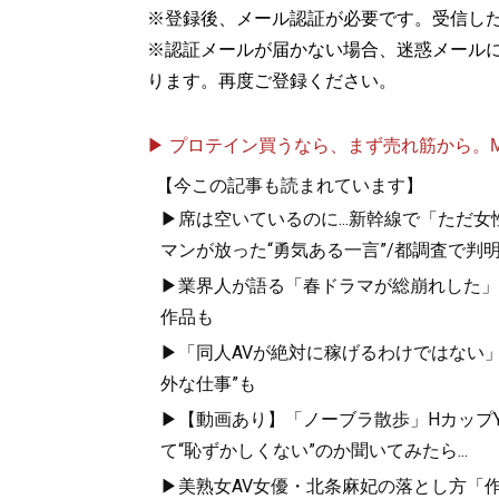
※登録後、メール認証が必要です。受信し
※認証メールが届かない場合、迷惑メール
ります。再度ご登録ください。
▶ プロテイン買うなら、まず売れ筋から。Mypr
【今この記事も読まれています】
▶席は空いているのに...新幹線で「ただ
マンが放った“勇気ある一言”/都調査で判明
▶業界人が語る「春ドラマが総崩れした」
作品も
▶「同人AVが絶対に稼げるわけではない
外な仕事”も
▶【動画あり】「ノーブラ散歩」HカップYo
て“恥ずかしくない”のか聞いてみたら...
▶美熟女AV女優・北条麻妃の落とし方「作