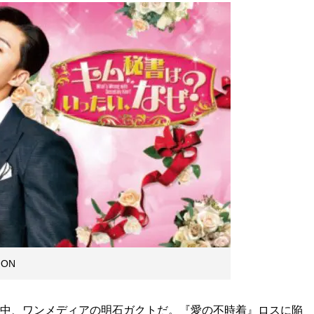
ION
ート中、ワンメディアの明石ガクトだ。『愛の不時着』ロスに陥