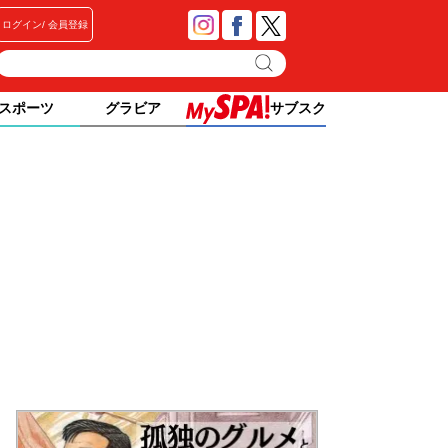
ログイン
会員登録
スポーツ
グラビア
サブスク