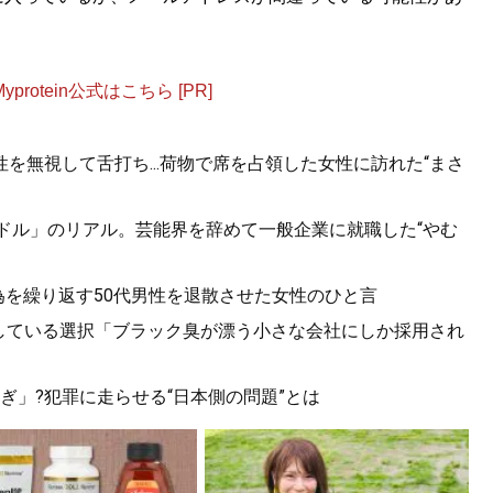
otein公式はこちら [PR]
を無視して舌打ち...荷物で席を占領した女性に訪れた“まさ
イドル」のリアル。芸能界を辞めて一般企業に就職した“やむ
為を繰り返す50代男性を退散させた女性のひと言
が後悔している選択「ブラック臭が漂う小さな会社にしか採用され
ぎ」?犯罪に走らせる“日本側の問題”とは