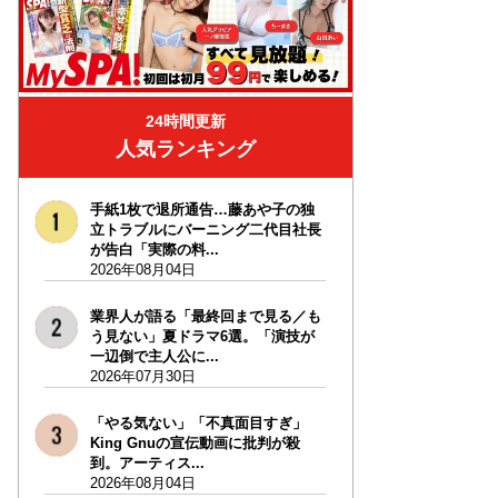
24時間更新
人気ランキング
手紙1枚で退所通告…藤あや子の独
立トラブルにバーニング二代目社長
が告白「実際の料...
2026年08月04日
業界人が語る「最終回まで見る／も
う見ない」夏ドラマ6選。「演技が
一辺倒で主人公に...
2026年07月30日
「やる気ない」「不真面目すぎ」
King Gnuの宣伝動画に批判が殺
到。アーティス...
2026年08月04日