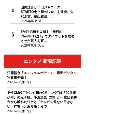
山田涼介が「旧ジャニーズ、
STARTO史上初の快挙」を達成。矢
沢永吉、福山雅治、...
2026年07月31日
3か月で20キロ減！「無料の
ChatGPTだけ」でダイエットを成功
させた芸人を直...
2026年08月05日
エンタメ 新着記事
江籠裕奈「エンジェルボディ」、最新デジタル
写真集発売！
2026年08月07日
男性CM起用4位の“隠れCMキング”は『20世紀
少年』の元子役。小倉史也（29）が一度は表舞
台から離れたワケと「テレビで見ない日はな
い」存在へと返り咲くまで
2026年08月07日