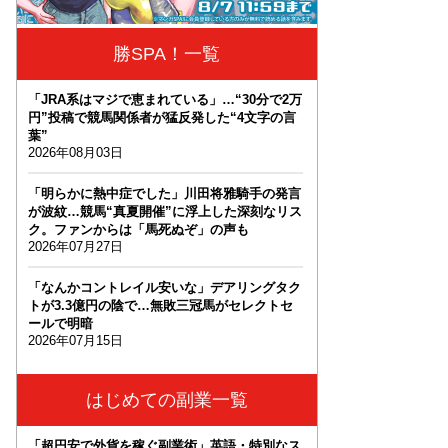
勝SPA！一覧
「JRA系はマジで恵まれている」…“30分で2万
円”投稿で競馬関係者が猛反発した“4文字の言
葉”
2026年08月03日
「明らかに熱中症でした」川田将雅騎手の発言
が波紋…競馬“真夏開催”に浮上した深刻なリス
ク。ファンからは「馬死ぬぞ」の声も
2026年07月27日
「なんかコントレイル安いな」デアリングタク
トが3.3億円の陰で…無敗三冠馬がセレクトセ
ールで明暗
2026年07月15日
はじめての副業一覧
「超円安で外貨を稼ぐ副業術」英語・特別なス