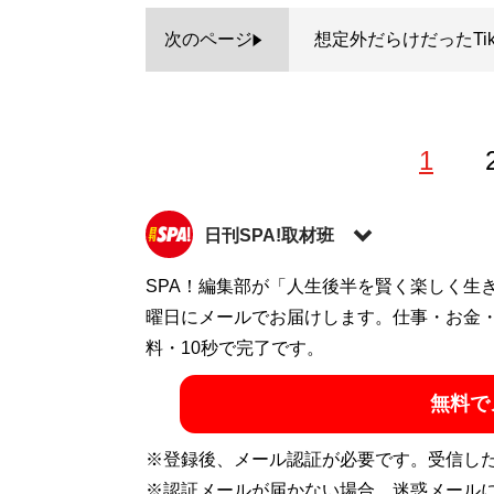
次のページ
想定外だらけだったTik
1
日刊SPA!取材班
SPA！編集部が「人生後半を賢く楽しく生
記事一覧へ
曜日にメールでお届けします。仕事・お金
料・10秒で完了です。
無料で
※登録後、メール認証が必要です。受信し
※認証メールが届かない場合、迷惑メール