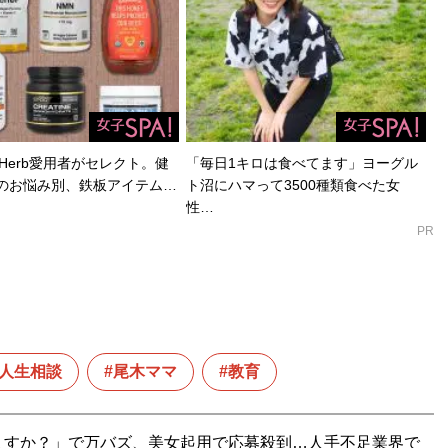
Herb愛用者がセレクト。健
「毎日1キロは食べてます」ヨーグル
のお悩み別、鉄板アイテム…
ト沼にハマって3500種類食べた女
性…
PR
人生相談
尾木ママ
教育
ますか？」で万バズ、美女起用で応募殺到…人手不足業界で