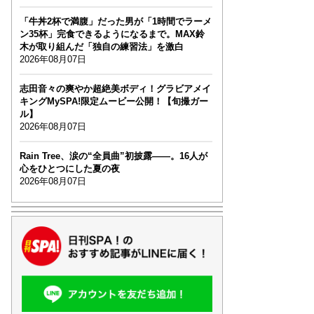
「牛丼2杯で満腹」だった男が「1時間でラーメ
ン35杯」完食できるようになるまで。MAX鈴
木が取り組んだ「独自の練習法」を激白
2026年08月07日
志田音々の爽やか超絶美ボディ！グラビアメイ
キングMySPA!限定ムービー公開！【旬撮ガー
ル】
2026年08月07日
Rain Tree、涙の“全員曲”初披露――。16人が
心をひとつにした夏の夜
2026年08月07日