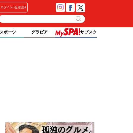
ログイン
会員登録
スポーツ
グラビア
サブスク