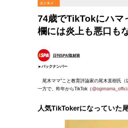
エンタメ
74歳でTikTokに
欄には炎上も悪口も
日刊SPA!取材班
バックナンバー
尾木ママ”こと教育評論家の尾木直樹氏（
一方で、昨年からTikTok（
@ogimama_offici
人気TikTokerになっていた