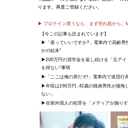
ります。再度ご登録ください。
▶ プロテイン買うなら、まず売れ筋から。Mypr
【今この記事も読まれています】
▶「座っていいですか?」電車内で高齢男性
かの結末”
▶200万円の奨学金を返し続ける「元ア
を得ない”事情
▶「ここは俺の席だぞ!」電車内で迷惑行
▶年収は290万円...42歳の独身男性
ない」
▶在留外国人の犯罪を「メディアが煽りす