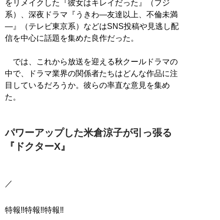
をリメイクした『彼女はキレイだった』（フジ
系）、深夜ドラマ『うきわ―友達以上、不倫未満
―』（テレビ東京系）などはSNS投稿や見逃し配
信を中心に話題を集めた良作だった。
では、これから放送を迎える秋クールドラマの
中で、ドラマ業界の関係者たちはどんな作品に注
目しているだろうか。彼らの率直な意見を集め
た。
パワーアップした米倉涼子が引っ張る
『ドクターX』
／
特報‼️特報‼️特報‼️