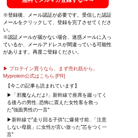
無料でメルマガ登録する⇒⇒
※登録後、メール認証が必要です。受信した認証
メールをクリックして、登録を完了させてくださ
い。
※認証メールが届かない場合、迷惑メールに入っ
ているか、メールアドレスが間違っている可能性
があります。再度ご登録ください。
▶ プロテイン買うなら、まず売れ筋から。
Myprotein公式はこちら [PR]
【今この記事も読まれています】
▶「邪魔なんだよ!」新幹線で座席を蹴ってく
る後ろの男性...恐怖に震えた女性客を救っ
た“強面男性の一言”
▶新幹線で“走り回る子供”に爆発寸前...「注意
しない母親」に女性が言い放った“芯をつく一
言”