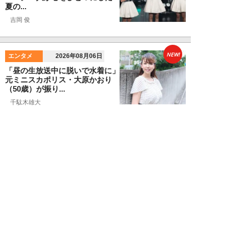
夏の...
吉岡 俊
NEW!
エンタメ
2026年08月06日
「昼の生放送中に脱いで水着に」
元ミニスカポリス・大原かおり
（50歳）が振り...
千駄木雄大
NEW!
エンタメ
2026年08月06日
新日本プロレス社長・棚橋弘至が
テレビ朝日グループの社長ズラリ
20人を前に、...
棚橋弘至
NEW!
エンタメ
2026年08月06日