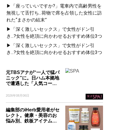
▶「座っていいですか?」電車内で高齢男性を
無視して舌打ち...荷物で席を占領した女性に訪
れた“まさかの結末”
▶「深く激しいセックス」で女性がドン引
き...?女性を絶頂に向かわせるおすすめ体位3つ
▶「深く激しいセックス」で女性がドン引
き...?女性を絶頂に向かわせるおすすめ体位3つ
元TBSアナが“一人で猛パ
ニック”に。日ハム本拠地
で遭遇した「人気コー…
2026年08月06日
編集部のiHerb愛用者がセ
レクト。健康・美容のお
悩み別、鉄板アイテム…