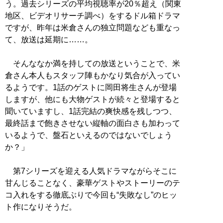
う。過去シリーズの平均視聴率が20％超え（関東
地区、ビデオリサーチ調べ）をするドル箱ドラマ
ですが、昨年は米倉さんの独立問題なども重なっ
て、放送は延期に……。
そんななか満を持しての放送ということで、米
倉さん本人もスタッフ陣もかなり気合が入ってい
るようです。1話のゲストに岡田将生さんが登場
しますが、他にも大物ゲストが続々と登場すると
聞いていますし、1話完結の爽快感を残しつつ、
最終話まで飽きさせない縦軸の面白さも加わって
いるようで、盤石といえるのではないでしょう
か？」
第7シリーズを迎える人気ドラマながらそこに
甘んじることなく、豪華ゲストやストーリーのテ
コ入れをする徹底ぶりで今回も“失敗なし”のヒッ
ト作になりそうだ。