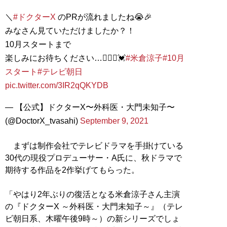
＼
#ドクターX
のPRが流れましたね😭🎉
みなさん見ていただけましたか？！
10月スタートまで
楽しみにお待ちください…🙆🏻‍♀️💓
#米倉涼子
#10月
スタート
#テレビ朝日
pic.twitter.com/3IR2qQKYDB
— 【公式】ドクターX〜外科医・大門未知子〜
(@DoctorX_tvasahi)
September 9, 2021
まずは制作会社でテレビドラマを手掛けている
30代の現役プロデューサー・A氏に、秋ドラマで
期待する作品を2作挙げてもらった。
「やはり2年ぶりの復活となる米倉涼子さん主演
の『ドクターX ～外科医・大門未知子～』（テレ
ビ朝日系、木曜午後9時～）の新シリーズでしょ