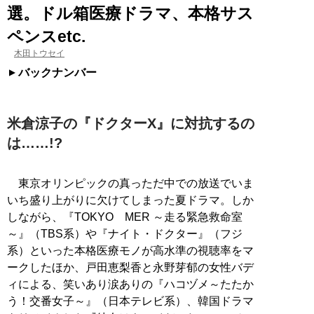
選。ドル箱医療ドラマ、本格サス
ペンスetc.
木田トウセイ
バックナンバー
米倉涼子の『ドクターX』に対抗するの
は……!?
東京オリンピックの真っただ中での放送でいま
いち盛り上がりに欠けてしまった夏ドラマ。しか
しながら、『TOKYO MER ～走る緊急救命室
～』（TBS系）や『ナイト・ドクター』（フジ
系）といった本格医療モノが高水準の視聴率をマ
ークしたほか、戸田恵梨香と永野芽郁の女性バデ
ィによる、笑いあり涙ありの『ハコヅメ～たたか
う！交番女子～』（日本テレビ系）、韓国ドラマ