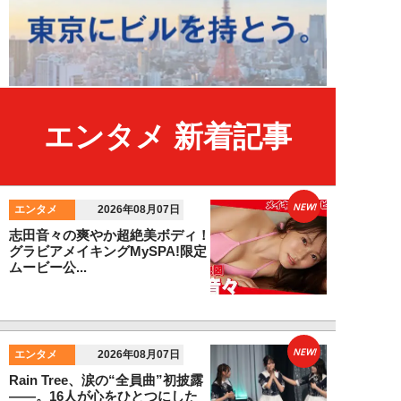
エンタメ 新着記事
NEW!
エンタメ
2026年08月07日
志田音々の爽やか超絶美ボディ！
グラビアメイキングMySPA!限定
ムービー公...
NEW!
エンタメ
2026年08月07日
Rain Tree、涙の“全員曲”初披露
――。16人が心をひとつにした