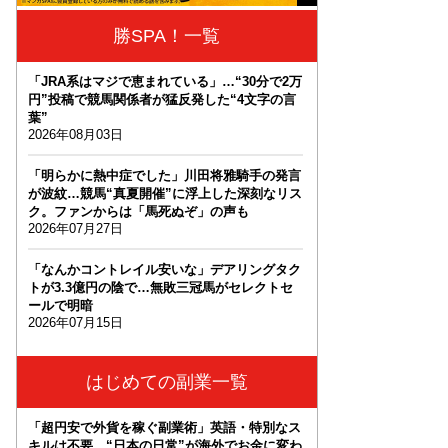
勝SPA！一覧
「JRA系はマジで恵まれている」…“30分で2万
円”投稿で競馬関係者が猛反発した“4文字の言
葉”
2026年08月03日
「明らかに熱中症でした」川田将雅騎手の発言
が波紋…競馬“真夏開催”に浮上した深刻なリス
ク。ファンからは「馬死ぬぞ」の声も
2026年07月27日
「なんかコントレイル安いな」デアリングタク
トが3.3億円の陰で…無敗三冠馬がセレクトセ
ールで明暗
2026年07月15日
はじめての副業一覧
「超円安で外貨を稼ぐ副業術」英語・特別なス
キルは不要。“日本の日常”が海外でお金に変わ