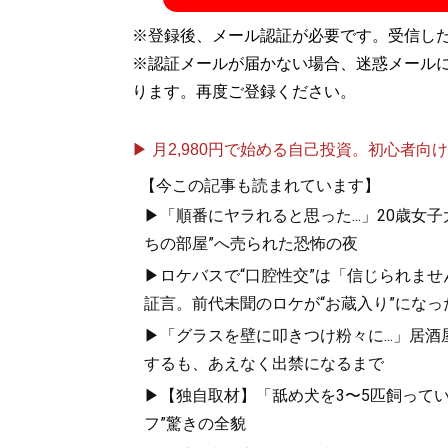
※登録後、メール認証が必要です。受信し
※認証メールが届かない場合、迷惑メール
ります。再度ご登録ください。
記事一覧へ
▶ 月2,980円で始める自己投資。初心者向けch
【今この記事も読まれています】
▶「順番にヤラれると思った...」20歳
ちの部屋”へ売られた恐怖の夜
▶ロケバスで“口腔性交”は「信じられませ
証言。前代未聞のロケが“お蔵入り”になっ
▶「グラスを壁に叩きつけ粉々に...」居
するも、あえなく出禁になるまで
▶【独自取材】「舐め犬を3〜5匹飼って
フ”驚きの全貌