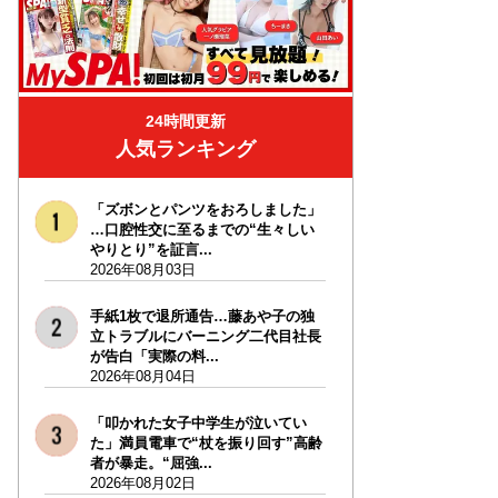
24時間更新
人気ランキング
「ズボンとパンツをおろしました」
…口腔性交に至るまでの“生々しい
やりとり”を証言...
2026年08月03日
手紙1枚で退所通告…藤あや子の独
立トラブルにバーニング二代目社長
が告白「実際の料...
2026年08月04日
「叩かれた女子中学生が泣いてい
た」満員電車で“杖を振り回す”高齢
者が暴走。“屈強...
2026年08月02日