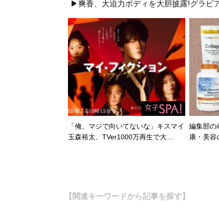
▶爽香、大迫力ボディを大胆披露!グラビア
「俺、マジで向いてないな」キスマイ
編集部のi
玉森裕太、TVer1000万再生で大…
康・美容
【関連キーワードから記事を探す】