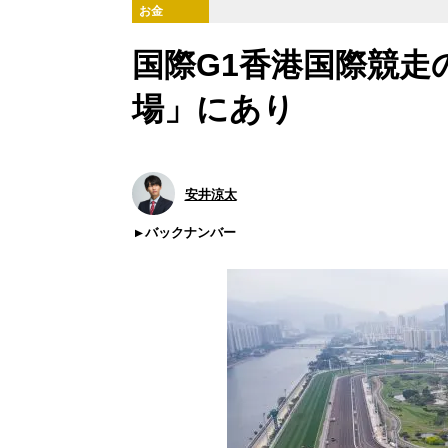
お金
国際G1香港国際競走
場」にあり
安井涼太
バックナンバー