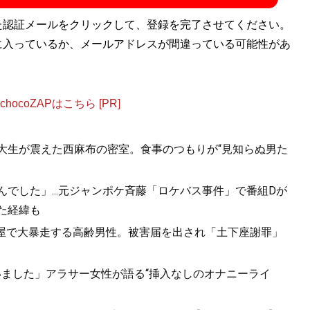
た認証メールをクリックして、登録を完了させてください。
に入っているか、メールアドレスが間違っている可能性があ
ocoZAPはこちら [PR]
女子大生が震えた西麻布の密室。食事のつもりが“見知らぬ男た
んでした」...元ジャンポケ斉藤「ロケバス事件」で番組Dが
た経緯も
酒屋で大暴走する高齢男性。被害届を出され「土下座謝罪」
いました」アラサー女性が語る“挿入なしのオナニーライ