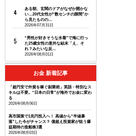
ある朝、玄関のドアがなぜか開かな
い…20代女性が“数センチの隙間”か
ら見たものの...
2026年07月31日
“男性が好きそうな水着”で海に行っ
た25歳女性の意外な結末「え、そ
れ？みたいな反...
2026年08月01日
お金 新着記事
「超円安で外貨を稼ぐ副業術」英語・特別なス
キルは不要。“日本の日常”が海外でお金に変わ
る
2026年08月06日
高市国策で1兆円投入へ！ 高値から“半値暴
落”した今がチャンス？ 億超え投資家が狙う爆
益期待の造船株3選
2026年08月03日