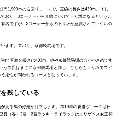
1,900ｍの右回りコースで、直線の長さは430ｍ。そし
れており、3コーナーから直線にかけて下り坂になるという起
は有名ですが、3コーナーからの下り坂が意識されていないの
います。ズバリ、京都競馬場です。
用時)で直線の長さは403m。やや京都競馬場の方が小さめです
という性質はまさに京都競馬場と同じ。どちらも下り坂でスピ
いう適性が問われるコースとなっています。
績を残している
ある馬の好走が目立ちます。2019年の香港ヴァーズは日
皇賞（春）2着。2着ラッキーライラックはエリザベス女王杯