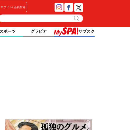
ログイン
会員登録
スポーツ
グラビア
サブスク