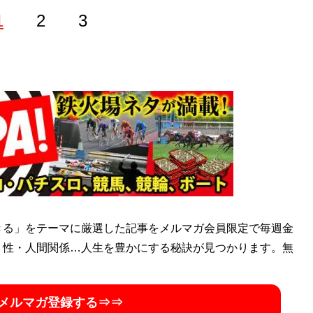
1
2
3
『
安井式上がりＸハロン攻略法
（秀和システム）』が11月15
けて激走を見抜く! 脚質ギアファイブ
(ガイドワークス)』『
超
システム）』、『
安井式ラップキャラ
（ベストセラーズ）』
きる」をテーマに厳選した記事をメルマガ会員限定で毎週金
ハロン攻略法
』
・性・人間関係…人生を豊かにする秘訣が見つかります。無
メルマガ登録する⇒⇒