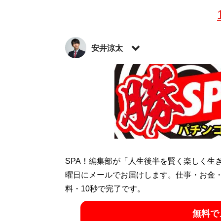
安井涼太
各種メディアで活躍中の競馬予想家。新刊
日に発売された。『
競走馬の適性を5つに分
穴馬の激走を見抜く！ 追走力必勝法
（秀和
など多数の書籍を執筆。
Twitter：
@RyotaYasui
SPA！編集部が「人生後半を賢く楽しく生
『
安井式上がりＸ
曜日にメールでお届けします。仕事・お金
料・10秒で完了です。
（秀和システム）
無料で